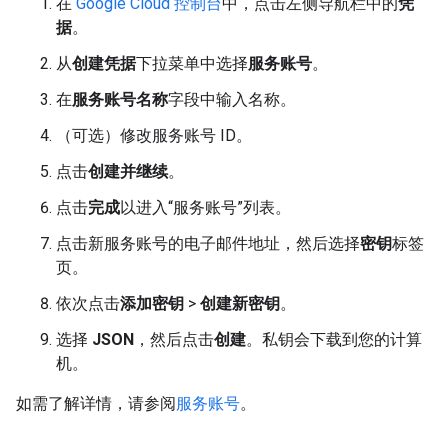
在
Google Cloud 控制台
中，点击左侧导航栏中的
凭
据
。
从
创建凭据
下拉菜单中选择
服务账号
。
在
服务账号名称
字段中输入名称。
（可选）修改服务账号 ID。
点击
创建并继续
。
点击
完成
以进入“服务账号”列表。
点击新服务账号的电子邮件地址，然后选择
密钥
标签
页。
依次点击
添加密钥
>
创建新密钥
。
选择
JSON
，然后点击
创建
。私钥会下载到您的计算
机。
如需了解详情，请参阅
服务账号
。