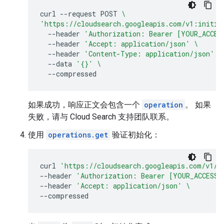
curl
--request
POST
\
'https://cloudsearch.googleapis.com/v1:initia
--header
'Authorization: Bearer [YOUR_ACCES
--header
'Accept: application/json'
\
--header
'Content-Type: application/json'
\
--data
'{}'
\
如果成功，响应正文会包含一个
operation
。 如果
失败，请与 Cloud Search 支持团队联系。
使用
operations.get
验证初始化：
curl
'https://cloudsearch.googleapis.com/v1/o
--header
'Authorization: Bearer [YOUR_ACCESS_
--header
'Accept: application/json'
\