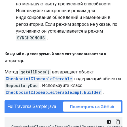
но меньшую квоту пропускной способности.
Используйте синхронный режим для
индексирования обновлений и изменений в
репозитории. Если режим запроса не указан, по
умолчанию он устанавливается в режим
SYNCHRONOUS
.
Каждый индексируемый элемент упаковывается в
итератор
.
Метод
getAllDocs()
возвращает объект
CheckpointCloseableIterable
содержащий объекты
RepositoryDoc
. Используйте класс
CheckpointCloseableIterableImpl.Builder
.
FullTraversalSample.java
Посмотреть на GitHub
CheckpointCloseableIterable<ApiOperation>
iterator