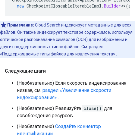
new
CheckpointCloseableIterableImpl
.
Builder
<>
(
al
Примечание:
Cloud Search индексирует метаданные для всех
файлов. Он также индексирует текстовое содержимое, используя
оптическое распознавание символов (OCR) для изображений и
других поддерживаемых типов файлов. См. раздел
«Поддерживаемые типы файлов для извлечения текста»
.
Следующие шаги
(Необязательно) Если скорость индексирования
низкая, см.
раздел «Увеличение скорости
индексирования»
.
(Необязательно) Реализуйте
close()
для
освобождения ресурсов.
(Необязательно)
Создайте коннектор
идентификации
.