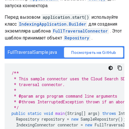
запуска коннектора.
Перед вызовом
application.start()
используйте
класс
IndexingApplication.Builder
для создания
экземпляра шаблона
FullTraversalConnector
. Этот
шаблон принимает объект
Repository
.
FullTraversalSample.java
Посмотреть на GitHub
/**
 * This sample connector uses the Cloud Search SDK
 * traversal connector.
 *
 * @param args program command line arguments
 * @throws InterruptedException thrown if an abort
 */
public
static
void
main
(
String
[]
args
)
throws
Inte
Repository
repository
=
new
SampleRepository
();
IndexingConnector
connector
=
new
FullTraversalC