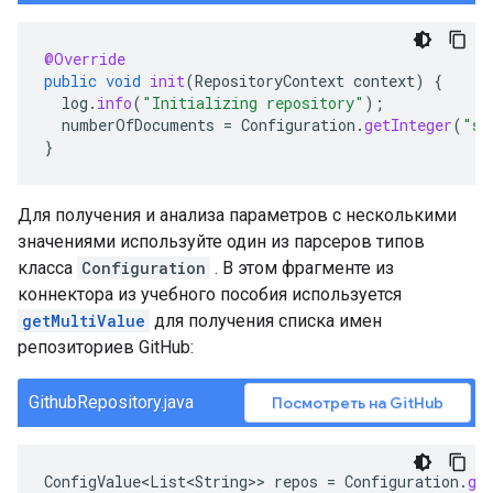
@Override
public
void
init
(
RepositoryContext
context
)
{
log
.
info
(
"Initializing repository"
);
numberOfDocuments
=
Configuration
.
getInteger
(
"sa
}
Для получения и анализа параметров с несколькими
значениями используйте один из парсеров типов
класса
Configuration
. В этом фрагменте из
коннектора из учебного пособия используется
getMultiValue
для получения списка имен
репозиториев GitHub:
GithubRepository.java
Посмотреть на GitHub
ConfigValue<List<String>
>
repos
=
Configuration
.
ge