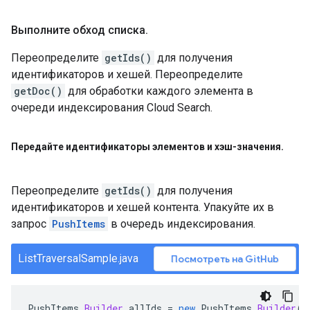
Выполните обход списка
.
Переопределите
getIds()
для получения
идентификаторов и хешей. Переопределите
getDoc()
для обработки каждого элемента в
очереди индексирования Cloud Search.
Передайте идентификаторы элементов и хэш-значения
.
Переопределите
getIds()
для получения
идентификаторов и хешей контента. Упакуйте их в
запрос
PushItems
в очередь индексирования.
ListTraversalSample.java
Посмотреть на GitHub
PushItems
.
Builder
allIds
=
new
PushItems
.
Builder
()