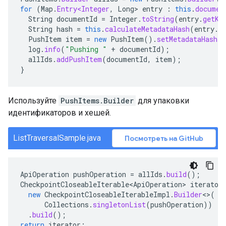
for
(
Map
.
Entry<Integer
,
Long
>
entry
:
this
.
documen
String
documentId
=
Integer
.
toString
(
entry
.
getKe
String
hash
=
this
.
calculateMetadataHash
(
entry
.
g
PushItem
item
=
new
PushItem
().
setMetadataHash
(
h
log
.
info
(
"Pushing "
+
documentId
);
allIds
.
addPushItem
(
documentId
,
item
);
}
Используйте
PushItems.Builder
для упаковки
идентификаторов и хешей.
ListTraversalSample.java
Посмотреть на GitHub
ApiOperation
pushOperation
=
allIds
.
build
();
CheckpointCloseableIterable<ApiOperation>
iterator
new
CheckpointCloseableIterableImpl
.
Builder
<>
(
Collections
.
singletonList
(
pushOperation
))
.
build
();
return
iterator
;