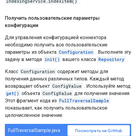
IndexingService.indexItem()
.
Получить пользовательские параметры
конфигурации
Для управления конфигурацией коннектора
необходимо получить все пользовательские
параметры из объекта
Configuration
. Выполните эту
задачу в методе
init()
вашего класса
Repository
.
Класс
Configuration
содержит методы для
получения данных различных типов. Каждый метод
возвращает объект
ConfigValue
. Используйте метод
get()
объекта
ConfigValue
для получения значения.
Этот фрагмент кода из
FullTraversalSample
показывает, как получить пользовательское
целочисленное значение:
FullTraversalSample.java
Посмотреть на GitHub