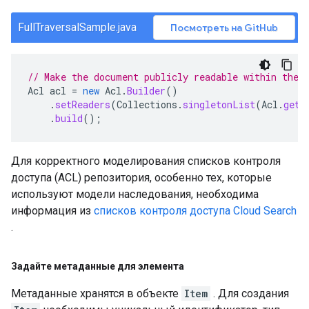
FullTraversalSample.java
Посмотреть на GitHub
// Make the document publicly readable within the 
Acl
acl
=
new
Acl
.
Builder
()
.
setReaders
(
Collections
.
singletonList
(
Acl
.
getC
.
build
();
Для корректного моделирования списков контроля
доступа (ACL) репозитория, особенно тех, которые
используют модели наследования, необходима
информация из
списков контроля доступа Cloud Search
.
Задайте метаданные для элемента
Метаданные хранятся в объекте
Item
. Для создания