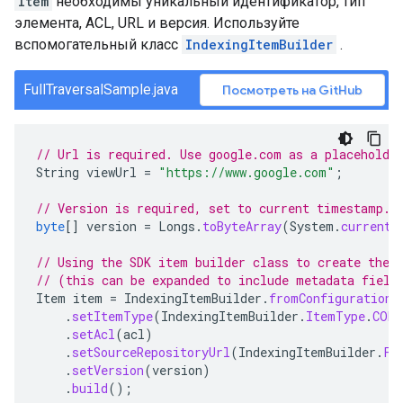
Item
необходимы уникальный идентификатор, тип
элемента, ACL, URL и версия. Используйте
вспомогательный класс
IndexingItemBuilder
.
FullTraversalSample.java
Посмотреть на GitHub
// Url is required. Use google.com as a placeholde
String
viewUrl
=
"https://www.google.com"
;
// Version is required, set to current timestamp.
byte
[]
version
=
Longs
.
toByteArray
(
System
.
currentT
// Using the SDK item builder class to create the 
// (this can be expanded to include metadata field
Item
item
=
IndexingItemBuilder
.
fromConfiguration
(
.
setItemType
(
IndexingItemBuilder
.
ItemType
.
CONT
.
setAcl
(
acl
)
.
setSourceRepositoryUrl
(
IndexingItemBuilder
.
Fi
.
setVersion
(
version
)
.
build
();