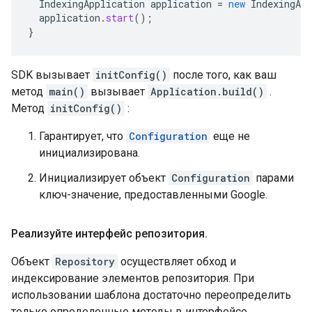
IndexingApplication
application
=
new
IndexingApp
application
.
start
();
}
SDK вызывает
initConfig()
после того, как ваш
метод
main()
вызывает
Application.build()
.
Метод
initConfig()
:
Гарантирует, что
Configuration
еще не
инициализирована.
Инициализирует объект
Configuration
парами
ключ-значение, предоставленными Google.
Реализуйте интерфейс репозитория
.
Объект
Repository
осуществляет обход и
индексирование элементов репозитория. При
использовании шаблона достаточно переопределить
только определенные методы в интерфейсе