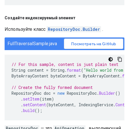
Создайте индексируемый элемент
Используйте класс
RepositoryDoc.Builder
.
FullTraversalSample.java
Посмотреть на GitHub
// For this sample, content is just plain text
String
content
=
String
.
format
(
"Hello world from s
ByteArrayContent
byteContent
=
ByteArrayContent
.
fr
// Create the fully formed document
RepositoryDoc
doc
=
new
RepositoryDoc
.
Builder
()
.
setItem
(
item
)
.
setContent
(
byteContent
,
IndexingService
.
Conte
.
build
();
RepositoryDoc
— это
ApiOperation
, выполняющий