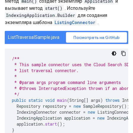
Метод
main()
создает экземпляр
Application
и
вызывает метод
start()
. Используйте
IndexingApplication.Builder
для создания
экземпляра шаблона
ListingConnector
.
ListTraversalSample.java
Посмотреть на GitHub
/**
 * This sample connector uses the Cloud Search SDK
 * list traversal connector.
 *
 * @param args program command line arguments
 * @throws InterruptedException thrown if an abort
 */
public
static
void
main
(
String
[]
args
)
throws
Inte
Repository
repository
=
new
SampleRepository
();
IndexingConnector
connector
=
new
ListingConnect
IndexingApplication
application
=
new
IndexingApp
application
.
start
();
}