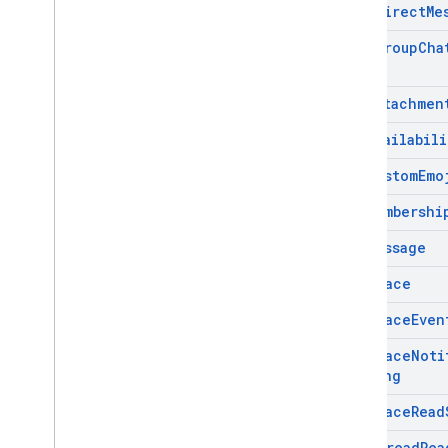
Find
Direct
Me
Find
Group
Cha
Get
Attachmen
Get
Availabili
Get
Custom
Emo
Get
Membershi
Get
Message
Get
Space
Get
Space
Even
Get
Space
Noti
Setting
Get
Space
Read
Get
Thread
Rea