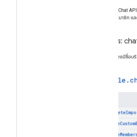
google
.
type
ข้อมูลอ้างอิง REST
Google Chat API 
ขีดจำกัดและโควต้า
ทำงาน สมาชิก แล
บริการ: cha
จำเป็นต้องมีชื่อบ
google
.
c
เมธอด
Complete
Impo
Create
Custom
Create
Member