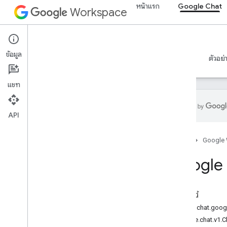
หน้าแรก
Google Chat
Workspace
Google Chat
ข้อมูล
ภาพรวม
คำแนะนำ
ข้อมูลอ้างอิง
เซิร์ฟเวอร์ MCP
ตัวอย่
แชท
API
ภาพรวม
หน้าแรก
Google
การอ้างอิง RPC
ภาพรวม
Google 
apps
.
extensions
.
markup
google
.
apps
.
card
.
v1
google
.
chat
.
logging
.
v1
ในหน้านี้
google
.
chat
.
v1
บริการ: chat.goo
google
.
rpc
google.chat.v1.C