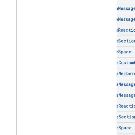
Create
Messag
Create
Messag
Create
Reacti
Create
Sectio
Create
Space
Delete
Custom
Delete
Member
Delete
Messag
Delete
Messag
Delete
Reacti
Delete
Sectio
Delete
Space