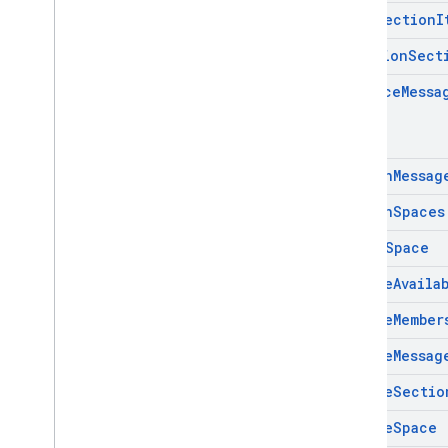
Move
Section
I
Position
Sect
Replace
Messa
Search
Messag
Search
Spaces
Set
Up
Space
Update
Availa
Update
Member
Update
Messag
Update
Sectio
Update
Space