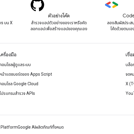
ตัวอย่างโค้ด
Code
s บน X
สํารวจแอปตัวอย่างของเราหรือคัด
ลองสัมผัสประส
ลอกแอปเพื่อสร้างแอปของคุณเอง
โค้ดด้วยตนเองท
เครื่องมือ
เชื่
คอนโซลผู้ดูแลระบบ
บล็อ
หน้าแดชบอร์ดของ Apps Script
จดหม
คอนโซล Google Cloud
X (T
โปรแกรมสำรวจ APIs
You
 Platform
Google AI
ผลิตภัณฑ์ทั้งหมด