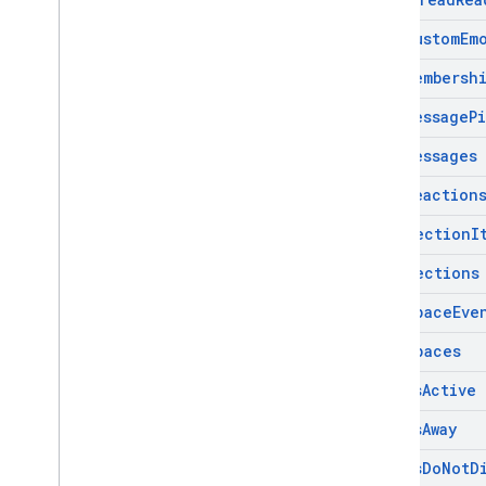
List
Custom
Em
List
Membersh
List
Message
P
List
Messages
List
Reaction
List
Section
I
List
Sections
List
Space
Eve
List
Spaces
Mark
As
Active
Mark
As
Away
Mark
As
Do
Not
D