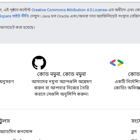
 এই পৃষ্ঠার কন্টেন্ট
Creative Commons Attribution 4.0 License
-এর অধীনে এবং কো
opers সাইট নীতি
দেখুন। Java হল Oracle এবং/অথবা তার অ্যাফিলিয়েট সংস্থার রেজিস্টার
র আপডেট করা হয়েছে।
কোড নমুনা, কোড নমুনা
কোডল
অনুসরণ
আমাদের নমুনা অ্যাপগুলি অন্বেষণ
একটি নির্দেশি
করুন বা আপনার নিজের তৈরি
কোডিং অভিজ্ঞত
করতে সেগুলি অনুলিপি করুন৷
টুলস
সংয
অ্যাডমিন কনসোল
ব্লগ