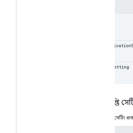
Chat
App
Log
Entry
ক্ষেত্র
ডায়ালগ ইভেন্ট টাইপ
Drive
Data
Ref
name
ইমোজি
ঘটনা
ইভেন্টের ধরণ
হোস্টঅ্যাপ
notification
বিভাগ আইটেম
ব্যবহারকারী
সীমা এবং কোটা
mute
Setting
বিজ্ঞপ্তি সেট
বিজ্ঞপ্তি সেটিং প