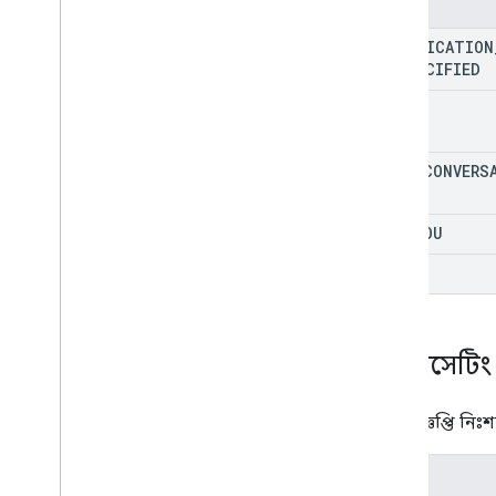
Enums
NOTIFICATION
UNSPECIFIED
ALL
MAIN
_
CONVERS
FOR
_
YOU
OFF
মিউটসেটিং
স্থান বিজ্ঞপ্তি নিঃ
Enums