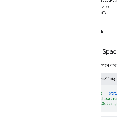
সম্পদ: SpaceNoti
spaces
.
members
বিজ্ঞপ্তি সেটিং
spaces
.
message
Pins
মিউটসেটিং
spaces
.
messages
পদ্ধতি
spaces
.
messages
.
attachments
get
spaces
.
messages
.
reactions
patch
spaces
.
space
Events
ব্যবহারকারী
.
উপলব্ধতা
ব্যবহারকারী
.
বিভাগ
সম্পদ: Spa
ব্যবহারকারী
.
বিভাগ
.
আইটেম
user
.
space
একটি স্পেসে ব্যব
user
.
spaces
.
space
Notification
Setting
ওভারভিউ
JSON প্রতিনিধিত্ব
পাওয়া
{
প্যাচ
"name"
: 
str
user
.
space
.
threads
"notificatio
"muteSetting
প্রকারভেদ
}
App
Command
Type