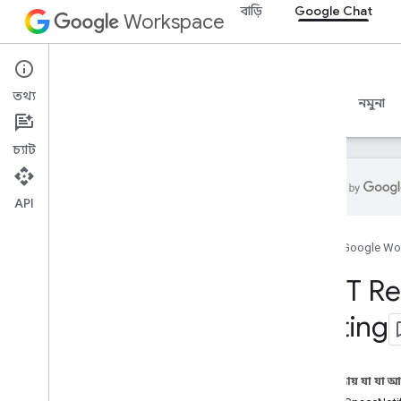
বাড়ি
Google Chat
Workspace
Google Chat
তথ্য
ওভারভিউ
নির্দেশিকা
রেফারেন্স
MCP সার্ভার
নমুনা
চ্যাট
API
ওভারভিউ
হোম
Google Wo
RPC রেফারেন্স
REST রেফারেন্স
REST Re
ওভারভিউ
Setting
REST সম্পদ
কাস্টম ইমোজি
মিডিয়া
এই পৃষ্ঠায় যা যা 
স্পেস