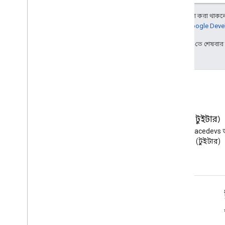
অন্য কিছু উল্লেখ না করা থাকলে,
আরও জানতে,
Google Devel
2025-07-25 UTC-তে শেষবা
ব্লগ
এক্স (টুইটার)
Google Workspace Developers
X-এ @workspacedevs 
ব্লগ পড়ুন
করুন (টুইটার)
ডেভেলপারদের জন্য Google Workspace
প্ল্যাটফর্ম ওভারভিউ