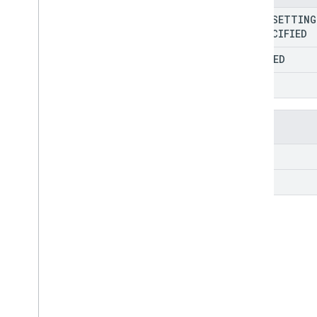
MUTE
_
SETTING
UNSPECIFIED
UNMUTED
MUTED
পদ্ধতি
get
patch