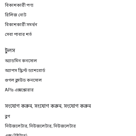
বিকাশকারী পণ্য
রিলিজ নোট
বিকাশকারী সমর্থন
সেবা পাবার শর্ত
টুলস
অ্যাডমিন কনসোল
অ্যাপস স্ক্রিপ্ট ড্যাশবোর্ড
গুগল ক্লাউড কনসোল
APIs এক্সপ্লোরার
সংযোগ করুন, সংযোগ করুন, সংযোগ করুন
ব্লগ
নিউজলেটার, নিউজলেটার, নিউজলেটার
এক্স (টুইটার)