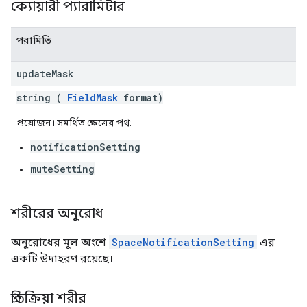
ক্যোয়ারী প্যারামিটার
পরামিতি
update
Mask
string (
FieldMask
format)
প্রয়োজন। সমর্থিত ক্ষেত্রের পথ:
notificationSetting
muteSetting
শরীরের অনুরোধ
অনুরোধের মূল অংশে
SpaceNotificationSetting
এর
একটি উদাহরণ রয়েছে।
প্রতিক্রিয়া শরীর