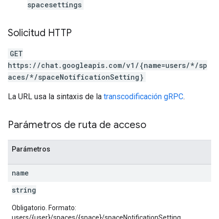
spacesettings
Solicitud HTTP
GET
https://chat.googleapis.com/v1/{name=users/*/sp
aces/*/spaceNotificationSetting}
La URL usa la sintaxis de la
transcodificación gRPC
.
Parámetros de ruta de acceso
Parámetros
name
string
Obligatorio. Formato:
users/{user}/spaces/{space}/spaceNotificationSetting