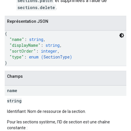
sections.patch
et supprimées à l'aide de
sections.delete
.
Représentation JSON
{
"name"
: 
string
,
"displayName"
: 
string
,
"sortOrder"
: 
integer
,
"type"
: 
enum (
SectionType
)
}
Champs
name
string
Identifiant. Nom de ressource de la section.
Pour les sections système, l'ID de section est une chaîne
constante :