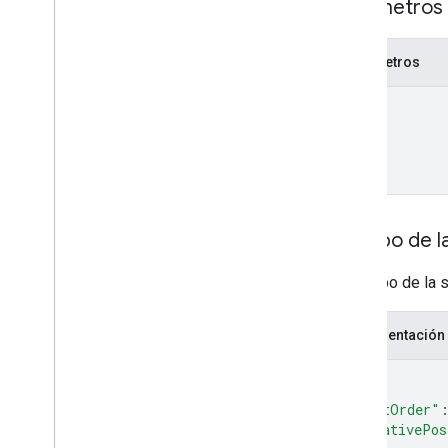
Parámetros 
Tipos
App
Command
Type
Parámetros
Chat
App
Log
Entry
Tipo de evento de diálogo
name
Referencia de datos de Drive
Emoji
Evento
Event
Type
App para host
Cuerpo de la
Section
Item
Usuario
El cuerpo de la s
Límites y cuotas
Representación
{
"sortOrder"
"relativePos