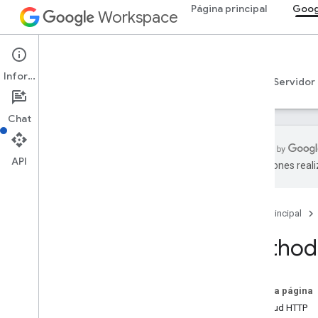
Página principal
Goog
Workspace
Google Chat
Información
Descripción general
Guías
Referencia
Servidor
Chat
API
traducciones real
Descripción general
Referencia de RPC
Página principal
Referencia de REST
Descripción general
Method:
Recursos de REST
custom
Emojis
En esta página
media
Solicitud HTTP
espacios