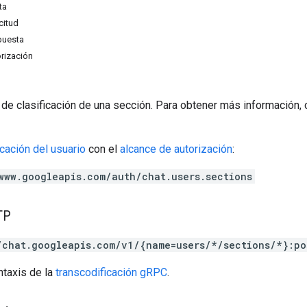
ta
citud
puesta
rización
de clasificación de una sección. Para obtener más información,
icación del usuario
con el
alcance de autorización
:
www.googleapis.com/auth/chat.users.sections
TP
/chat.googleapis.com/v1/{name=users/*/sections/*}:po
ntaxis de la
transcodificación gRPC
.