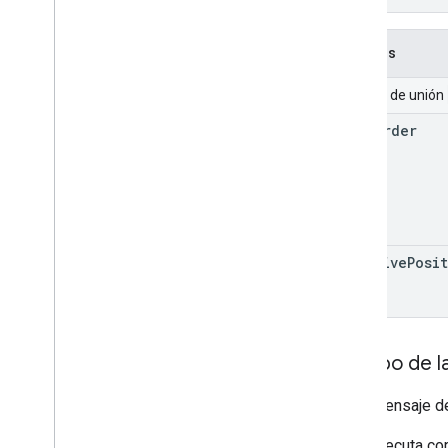
}
Campos
Campo de unión
sort
Order
relative
Posi
Cuerpo de l
Es el mensaje d
Si se ejecuta co