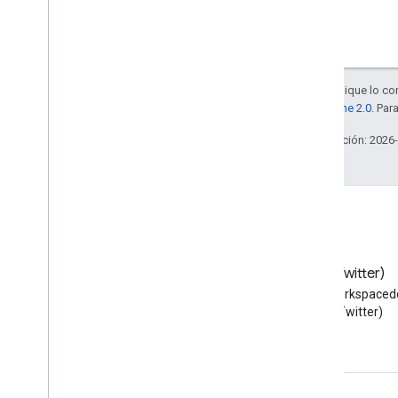
Salvo que se indique lo con
la
licencia Apache 2.0
. Par
Última actualización: 2026
Blog
X (Twitter)
Lea el blog de Google
Sigue a @workspaced
Workspace Developers
X (Twitter)