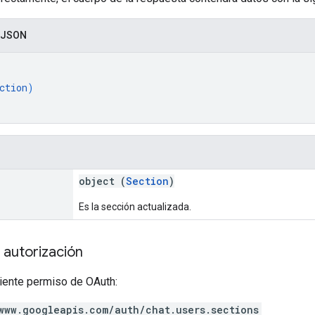
 JSON
ction
)
object (
Section
)
Es la sección actualizada.
 autorización
uiente permiso de OAuth:
www.googleapis.com/auth/chat.users.sections