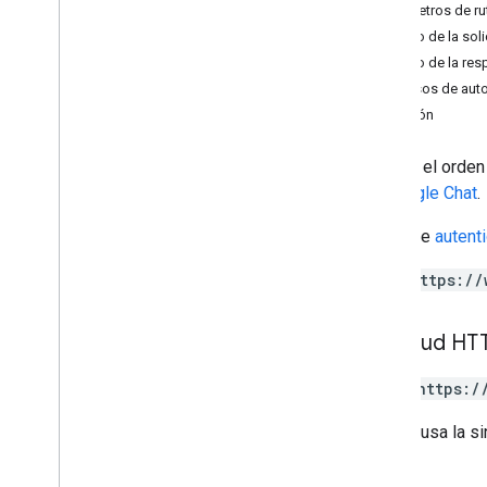
Parámetros de ru
Spaces
.
members
Cuerpo de la soli
spaces
.
message
Pins
Cuerpo de la res
Spaces
.
messages
Permisos de auto
Spaces
.
messages
.
attachments
Posición
espacios
.
messages
.
reactions
spaces
.
space
Events
Cambia el orden 
users
.
availability
en Google Chat
.
users
.
sections
Descripción general
Requiere
autent
create
delete
https://
list
patch
Solicitud HT
posición
users
.
sections
.
items
POST https:/
users
.
spaces
La URL usa la si
users
.
spaces
.
space
Notification
Setting
users
.
spaces
.
threads