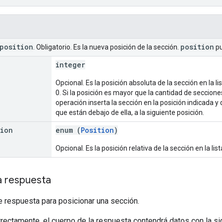
position
position
. Obligatorio. Es la nueva posición de la sección.
pu
integer
Opcional. Es la posición absoluta de la sección en la 
0. Si la posición es mayor que la cantidad de secciones,
operación inserta la sección en la posición indicada y 
que están debajo de ella, a la siguiente posición.
tion
enum (
Position
)
Opcional. Es la posición relativa de la sección en la lis
a respuesta
e respuesta para posicionar una sección.
rrectamente, el cuerpo de la respuesta contendrá datos con la sig