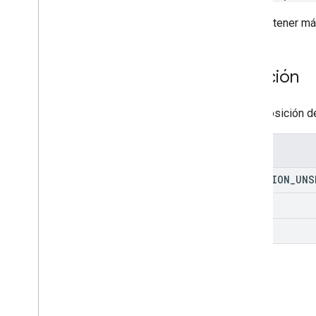
Para obtener má
Posición
Es la posición d
Enums
POSITION
_
UNS
START
END