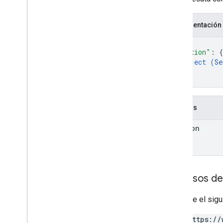
Representación
{
"section"
: 
{
object (
Se
}
}
Campos
section
Permisos de
Requiere el sig
https://