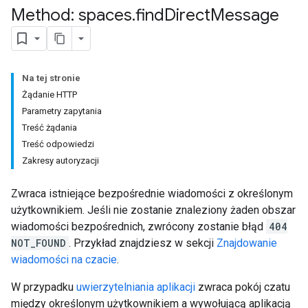
Method: spaces
.
find
Direct
Message
Na tej stronie
Żądanie HTTP
Parametry zapytania
Treść żądania
Treść odpowiedzi
Zakresy autoryzacji
Zwraca istniejące bezpośrednie wiadomości z określonym
użytkownikiem. Jeśli nie zostanie znaleziony żaden obszar
wiadomości bezpośrednich, zwrócony zostanie błąd
404
NOT_FOUND
. Przykład znajdziesz w sekcji
Znajdowanie
wiadomości na czacie
.
W przypadku
uwierzytelniania aplikacji
zwraca pokój czatu
między określonym użytkownikiem a wywołującą aplikacją