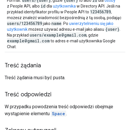
users/{user}
{user}
id
Format:
, gdzie
to albo
dla
osoby
id
z People API, albo
dla
użytkownika
w Directory API. Jeśli na
123456789
przykład identyfikator profilu w People API to
,
możesz znaleźć wiadomość bezpośrednią z tą osobą, podając
users/123456789
name
jako
. Po
uwierzytelnieniu się jako
{user}
użytkownik
możesz używać adresu e-mail jako aliasu
.
users/example@gmail.com
Na przykład
, gdzie
example@gmail.com
to adres e-mail użytkownika Google
Chat.
Treść żądania
Treść żądania musi być pusta.
Treść odpowiedzi
W przypadku powodzenia treść odpowiedzi obejmuje
wystąpienie elementu
Space
.