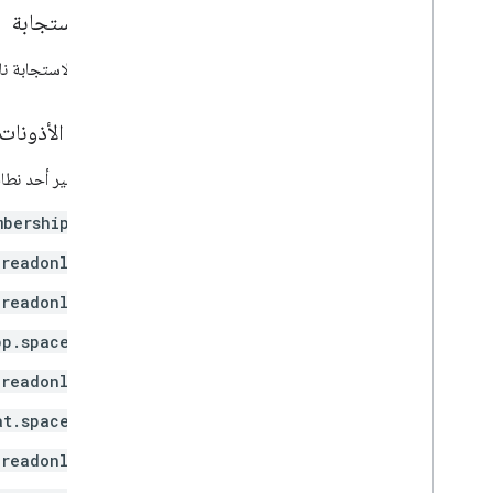
نص الاستجابة
إذا كانت الاستجابة
نطاقات الأذونات
يجب توفير أحد نطاقات OAuth ال
mberships
.readonly
.readonly
pp.spaces
.readonly
at.spaces
.readonly