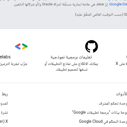
. إنّ Java هي علامة تجارية مسجَّلة لشركة Oracle و/أو شركائها التابعين.
تعليمات برمجية نموذجية
elabs
متابعة @workspacedevs على X
يمكنك الاطّلاع على نماذج التطبيقات أو
جرِّب تجربة الترميز 
نسخها لتصميم تطبيقك.
لأدوات
ربط
حدة تحكم المشرف
المدون
وحة بيانات "برمجة تطبيقات Google"
نشرة إ
حدة التحكّم في Google Cloud
‫X ‏(Twitter سابقًا)