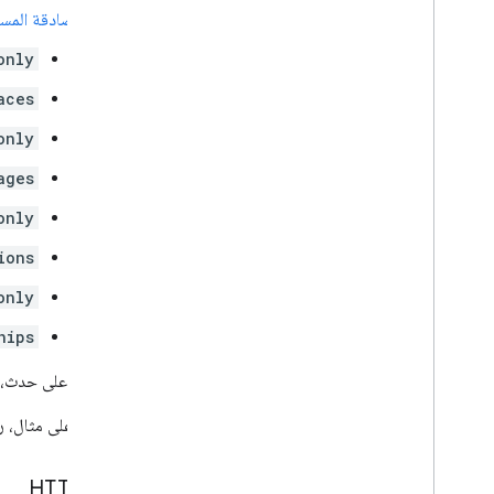
إدخال Chat
Log
App
مصادقة المس
نوع Dialog
Event
مرجع بيانات Drive
only
الرموز التعبيرية
aces
الحدث
نوع الحدث
only
تطبيق المضيف
ages
Section
Item
المستخدم
only
الحدود القصوى والحصص
ions
only
hips
للحصول على حدث، يج
للاطّلاع على مثال، ر
طلب HTTP