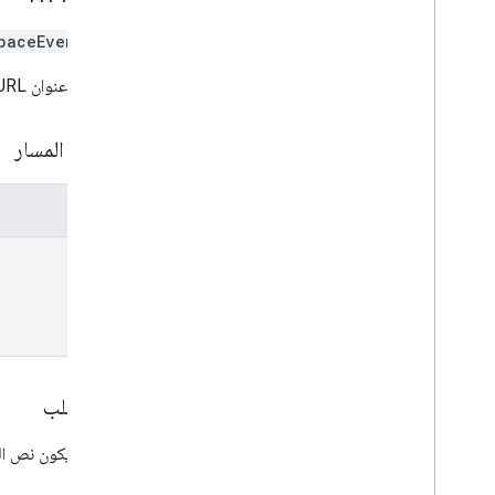
paceEvents/*}
يستخدم عنوان URL بنية
مَعلمات المسار
المعلمات
name
نص الطلب
يجب أن يكون نص الط