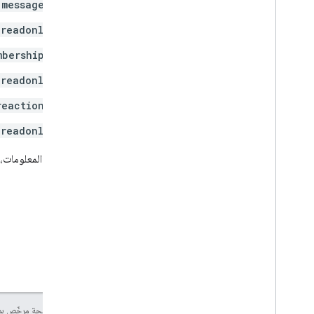
.messages
.readonly
mberships
.readonly
reactions
.readonly
لمزيد من المعلومات،
إنّ محتوى هذه الصفحة مرخّص 