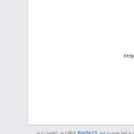
htt
موز مرخّصة بموجب
ترخيص Apache 2.0‏
. للاطّلاع على التفاصيل، يُرجى