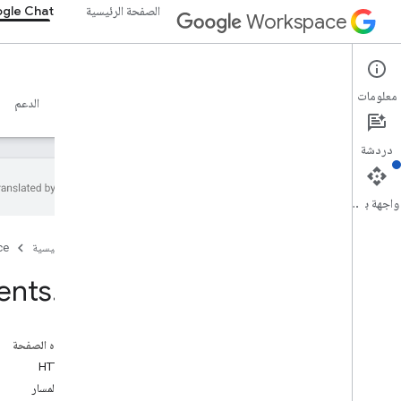
الصفحة الرئيسية
gle Chat
Workspace
Google Chat
معلومات
نظرة عامة
الأدلة
المرجع
خادم MCP
نماذج
الدعم
دردشة
واجهة برمجة التطبيقات
نظرة عامة
الصفحة الرئيسية
ce
مرجع استدعاء إجراء عن بُعد (RPC)
مرجع REST
ents
.
get
نظرة عامة
موارد REST
على هذه الصفحة
custom
Emojis
طلب HTTP
وسائط
مَعلمات المسار
مسافات