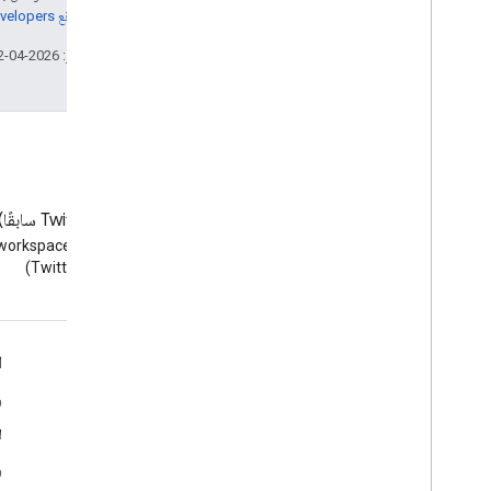
مراجعة
سياسات موقع Google Developers‏
تاريخ التعديل الأخير: 2026-04-02 (حسب التوقيت العالمي المتفَّق عليه)
المدونة
‫X ‏(Twitter سابقًا)
الاطّلاع على مدونة Google
(Twitter)
Workspace Developers
Google Workspace لمطوّري البرامج
ا
نظرة عامة حول المنصة
و
منتجات مطوّري البرامج
ل
ملاحظات حول الإصدار
و