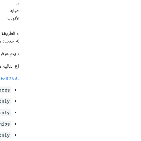
نص الطلب
Spaces
.
الأعضاء
نص الاستجابة
spaces
.
message
Pins
نطاقات الأذونات
Spaces
.
messages
Spaces
.
messages
.
attachments
تعرض هذه الطريقة حدثًا من مس
Spaces
.
messages
.
reactions
حول رسالة جديدة ول
spaces
.
space
Events
نظرة عامة
ملاحظة: لا يتم عرض
جلب
قائمة
يتيح الأنواع التالية 
users
.
availability
مصادقة التطب
users
.
sections
users
.
sections
.
items
aces
users
.
spaces
only
users
.
spaces
.
space
Notification
Setting
only
users
.
spaces
.
threads
hips
الأنواع
App
Command
Type
only