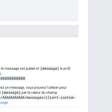
{message}
l le message est publié et
à un ID
e,
.BBBBBBBBBBB
.
éez un message, vous pouvez l'utiliser pour
{message}
t
par la valeur du champ
s/AAAAAAAAAAA/messages/client-custom-
sage
.