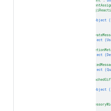
"silent"
: 
bo
"clientAssig
"emojiReacti
{
object (
}
]
,
"privateMess
object (
Us
}
,
"deletionMet
object (
De
}
,
"quotedMessa
object (
Qu
}
,
"attachedGif
{
object (
}
]
,
"accessoryWi
{