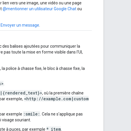
er lien vers une image, une vidéo ou une page
nt
@mentionner un utilisateur Google Chat
ou
z
Envoyer un message
.
 des balises ajoutées pour communiquer la
 pas toute la mise en forme visible dans l'UI,
é, la police à chasse fixe, le bloc à chasse fixe, la
}>
.
}|{rendered_text}>
, où la première chaîne
<http://example.com|custom
(par exemple,
:smile:
 par exemple
. Cela ne s'applique pas
 visage souriant.
* item
liste à puces, par exemple
.