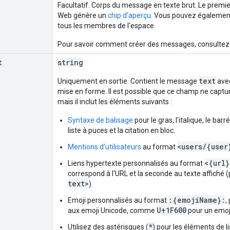
Facultatif. Corps du message en texte brut. Le premi
Web génère un
chip d'aperçu
. Vous pouvez égaleme
tous les membres de l'espace.
Pour savoir comment créer des messages, consulte
t
string
text
Uniquement en sortie. Contient le message
avec
mise en forme. Il est possible que ce champ ne capture
mais il inclut les éléments suivants :
Syntaxe de balisage
pour le gras, l'italique, le barr
liste à puces et la citation en bloc.
<users/{user
Mentions d'utilisateurs
au format
<{url
Liens hypertexte personnalisés au format
correspond à l'URL et la seconde au texte affiché 
text>
).
:{emojiName}:
Emoji personnalisés au format
,
U+1F600
aux emoji Unicode, comme
pour un emoji
*
Utilisez des astérisques (
) pour les éléments de 