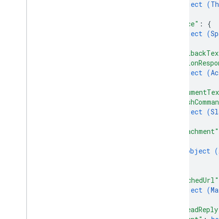
object (
Th
}
,
"space"
: 
{
object (
Sp
}
,
"fallbackTex
"actionRespo
object (
Ac
}
,
"argumentTe
"slashComma
object (
Sl
}
,
"attachment"
{
object (
}
]
,
"matchedUrl"
object (
Ma
}
,
"threadReply