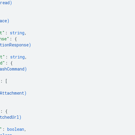
read
)
ace
)
t"
: 
string
,
nse"
: 
{
tionResponse
)
xt"
: 
string
,
nd"
: 
{
ashCommand
)
: 
[
Attachment
)
: 
{
tchedUrl
)
"
: 
boolean
,