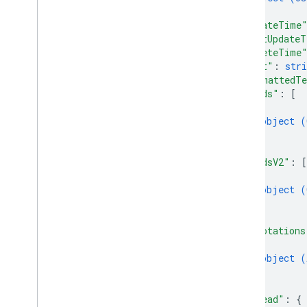
}
,
users
.
sections
"createTime
users
.
sections
.
items
"lastUpdateT
users
.
spaces
"deleteTime
users
.
spaces
.
space
Notification
"text"
: 
stri
Setting
"formattedT
users
.
spaces
.
threads
"cards"
: 
[
{
Types
object (
App
Command
Type
}
]
,
Chat
App
Log
Entry
"cardsV2"
: 
[
Dialog
Event
Type
{
Référence de données Drive
object (
Emoji
}
Événement
]
,
"annotations
Event
Type
{
Appli hôte
object (
Section
Item
}
Utilisateur
]
,
Limites et quotas
"thread"
: 
{