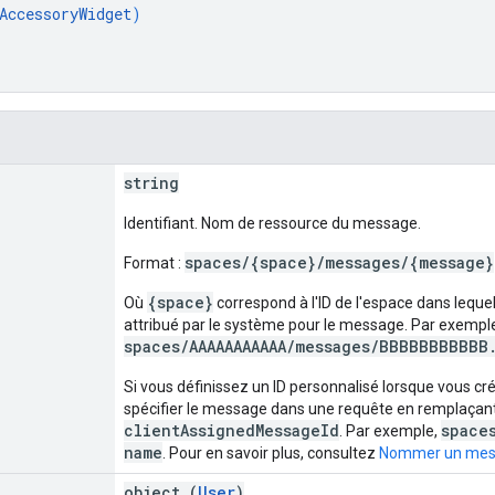
AccessoryWidget
)
string
Identifiant. Nom de ressource du message.
spaces/{space}/messages/{message}
Format :
{space}
Où
correspond à l'ID de l'espace dans leque
attribué par le système pour le message. Par exempl
spaces/AAAAAAAAAAA/messages/BBBBBBBBBBB
Si vous définissez un ID personnalisé lorsque vous cr
spécifier le message dans une requête en remplaçan
clientAssignedMessageId
space
. Par exemple,
name
. Pour en savoir plus, consultez
Nommer un mes
object (
User
)