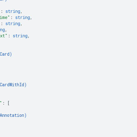
"
: 
string
,
ime"
: 
string
,
"
: 
string
,
ng
,
ext"
: 
string
,
Card
)
CardWithId
)
"
: 
[
Annotation
)