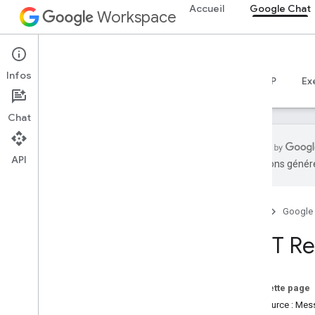
Accueil
Google Chat
Workspace
Google Chat
Infos
Aperçu
Guides
Référence
Serveur MCP
Ex
Chat
API
traductions généré
Aperçu
Documentation de référence sur RPC
Accueil
Google
Documentation de référence sur REST
Aperçu
REST Re
Ressources REST
custom
Emojis
Sur cette page
media
Ressource : Mes
espaces