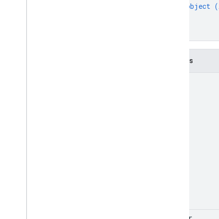
object (
}
]
}
Champs
name
sender