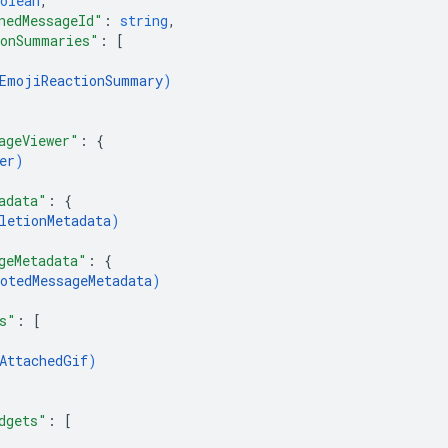
olean
,
nedMessageId"
: 
string
,
onSummaries"
: 
[
EmojiReactionSummary
)
ageViewer"
: 
{
er
)
adata"
: 
{
letionMetadata
)
geMetadata"
: 
{
otedMessageMetadata
)
s"
: 
[
AttachedGif
)
dgets"
: 
[