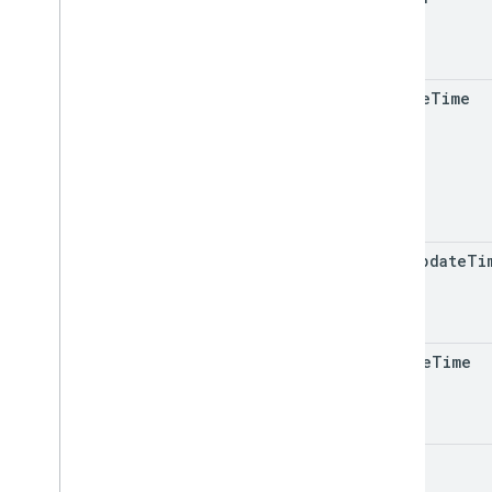
create
Time
last
Update
Ti
delete
Time
text