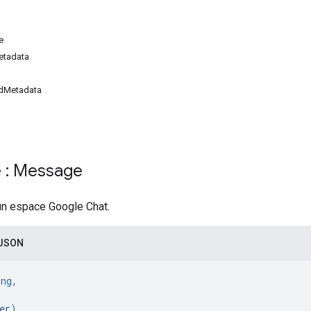
e
etadata
dMetadata
 : Message
n espace Google Chat.
 JSON
ing
,
er
)