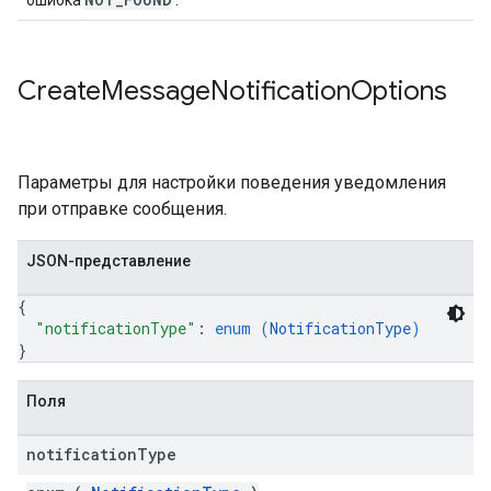
ошибка
.
Create
Message
Notification
Options
Параметры для настройки поведения уведомления
при отправке сообщения.
JSON-представление
{
"notificationType"
: 
enum (
NotificationType
)
}
Поля
notification
Type