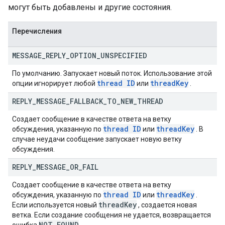
могут быть добавлены и другие состояния.
Перечисления
MESSAGE
_
REPLY
_
OPTION
_
UNSPECIFIED
По умолчанию. Запускает новый поток. Использование этой
thread ID
thread
Key
опции игнорирует любой
или
.
REPLY
_
MESSAGE
_
FALLBACK
_
TO
_
NEW
_
THREAD
Создает сообщение в качестве ответа на ветку
thread ID
thread
Key
обсуждения, указанную по
или
. В
случае неудачи сообщение запускает новую ветку
обсуждения.
REPLY
_
MESSAGE
_
OR
_
FAIL
Создает сообщение в качестве ответа на ветку
thread ID
thread
Key
обсуждения, указанную по
или
.
thread
Key
Если используется новый
, создается новая
ветка. Если создание сообщения не удается, возвращается
NOT
_
FOUND