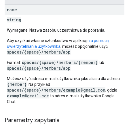
name
string
Wymagane. Nazwa zasobu uczestnictwa do pobrania.
Aby uzyskać własne członkostwo w aplikacji
za pomocą
uwierzytelniania użytkownika
, możesz opcjonalnie użyć
spaces/{space}/members/app
.
spaces/{space}/members/{member}
Format:
lub
spaces/{space}/members/app
Możesz użyć adresu e-mail użytkownika jako aliasu dla adresu
{member}
. Na przykład
spaces/{space}/members/example@gmail.com
, gdzie
example@gmail.com
to adres e-mail użytkownika Google
Chat.
Parametry zapytania