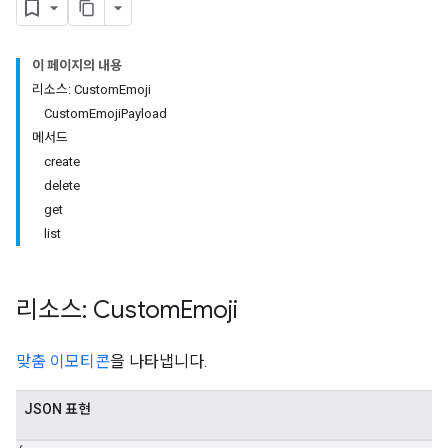
이 페이지의 내용
리소스: CustomEmoji
CustomEmojiPayload
메서드
create
delete
get
list
리소스: Custom
Emoji
맞춤 이모티콘
을 나타냅니다.
JSON 표현