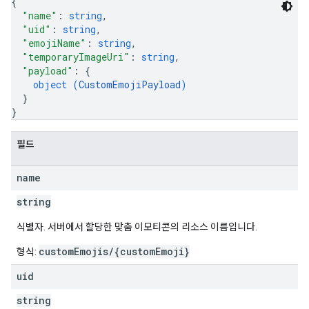
{
"name"
: 
string
,
"uid"
: 
string
,
"emojiName"
: 
string
,
"temporaryImageUri"
: 
string
,
"payload"
: 
{
object (
CustomEmojiPayload
)
}
}
필드
name
string
식별자. 서버에서 할당한 맞춤 이모티콘의 리소스 이름입니다.
customEmojis/{customEmoji}
형식:
uid
string