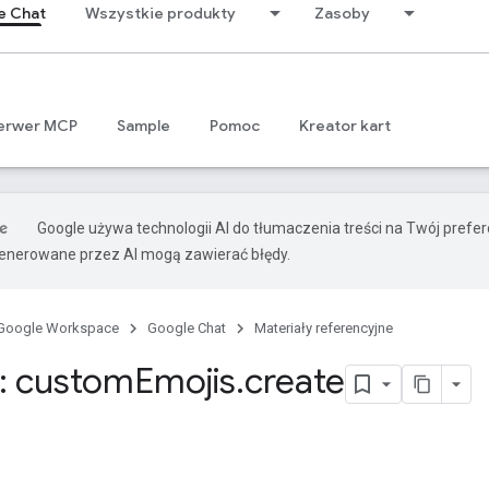
e Chat
Wszystkie produkty
Zasoby
erwer MCP
Sample
Pomoc
Kreator kart
Google używa technologii AI do tłumaczenia treści na Twój prefe
nerowane przez AI mogą zawierać błędy.
Google Workspace
Google Chat
Materiały referencyjne
: custom
Emojis
.
create