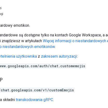
i
cji
dardowy emotikon.
andardowe są dostępne tylko na kontach Google Workspace, a adm
i znajdziesz w artykułach
Więcej informacji o niestandardowych
do niestandardowych emotikonów
.
telnienia użytkownika
z
zakresem autoryzacji
:
www.googleapis.com/auth/chat.customemojis
TP
/chat.googleapis.com/v1/customEmojis
a składni
transkodowania gRPC
.