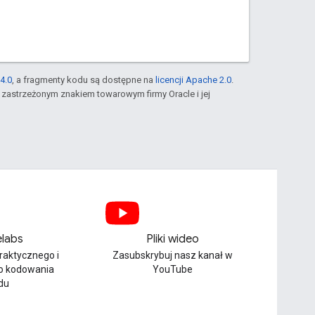
4.0
, a fragmenty kodu są dostępne na
licencji Apache 2.0
.
st zastrzeżonym znakiem towarowym firmy Oracle i jej
labs
Pliki wideo
praktycznego i
Zasubskrybuj nasz kanał w
o kodowania
YouTube
du