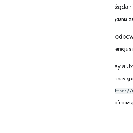
Typy
Treść żądan
App
Command
Type
Wejście na czacie
Treść żądania z
Typ zdarzenia w oknie
Źródła danych na Dysku
Treść odpow
Emotikon
Zdarzenie
Jeśli operacja 
Typ zdarzenia
Aplikacja hosta
Section
Item
Zakresy auto
Użytkownik
Wymaga następu
Limity
https://
Więcej informac