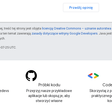
Prześlij opinię
j, treść tej strony jest objęta
licencją Creative Commons – uznanie autorstwa 
a ten temat zawierają
zasady dotyczące witryny Google Developers
. Java je
ych.
5-07-25 UTC.
Próbki kodu
Code
edevs
Przejrzyj nasze przykładowe
Skorzystaj z 
aplikacje lub skopiuj je, aby
praktyczneg
stworzyć własne
ko