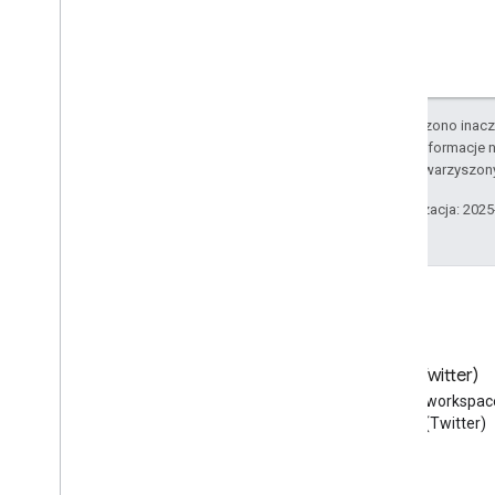
O ile nie stwierdzono inacze
Szczegółowe informacje n
podmiotów stowarzyszon
Ostatnia aktualizacja: 202
Blog
X (Twitter)
Przeczytaj bloga Google
Obserwuj @workspac
Workspace Developers
na X (Twitter)