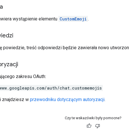
ia
awiera wystąpienie elementu
CustomEmoji
.
iedzi
się powiedzie, treść odpowiedzi będzie zawierała nowo utworzon
ryzacji
jącego zakresu OAuth:
www.googleapis.com/auth/chat.customemojis
ji znajdziesz w
przewodniku dotyczącym autoryzacji
.
Czy te wskazówki były pomocne?