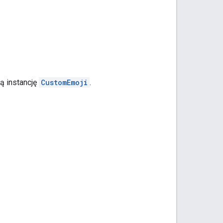
ą instancję
CustomEmoji
.