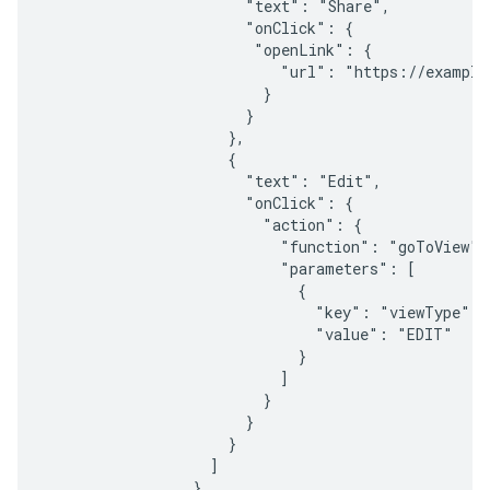
                       "text": "Share",

                       "onClick": {

                        "openLink": {

                           "url": "https://example.
                         }

                       }

                     },

                     {

                       "text": "Edit",

                       "onClick": {

                         "action": {

                           "function": "goToView",

                           "parameters": [

                             {

                               "key": "viewType",

                               "value": "EDIT"

                             }

                           ]

                         }

                       }

                     }

                   ]

                 }
