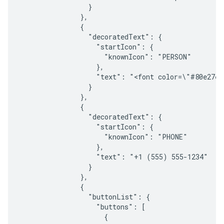
                 }

               },

               {

                 "decoratedText": {

                   "startIcon": {

                     "knownIcon": "PERSON"

                   },

                   "text": "<font color=\"#80e27e\
                 }

               },

               {

                 "decoratedText": {

                   "startIcon": {

                     "knownIcon": "PHONE"

                   },

                   "text": "+1 (555) 555-1234"

                 }

               },

               {

                 "buttonList": {

                   "buttons": [

                     {
