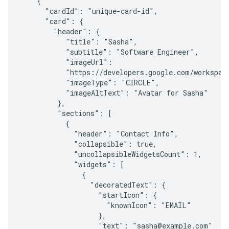
    {

      "cardId": "unique-card-id",

      "card": {

        "header": {

           "title": "Sasha",

           "subtitle": "Software Engineer",

           "imageUrl":

           "https://developers.google.com/workspace
           "imageType": "CIRCLE",

           "imageAltText": "Avatar for Sasha"

         },

         "sections": [

           {

             "header": "Contact Info",

             "collapsible": true,

             "uncollapsibleWidgetsCount": 1,

             "widgets": [

               {

                 "decoratedText": {

                   "startIcon": {

                     "knownIcon": "EMAIL"

                   },

                   "text": "sasha@example.com"
