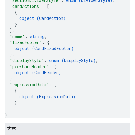
"sectionDividerStyle"
: 
enum (
DividerStyle
)
,
"cardActions"
: 
[
{
object (
CardAction
)
}
]
,
"name"
: 
string
,
"fixedFooter"
: 
{
object (
CardFixedFooter
)
}
,
"displayStyle"
: 
enum (
DisplayStyle
)
,
"peekCardHeader"
: 
{
object (
CardHeader
)
}
,
"expressionData"
: 
[
{
object (
ExpressionData
)
}
]
}
फ़ील्ड