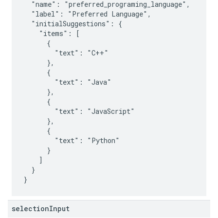
  "name": "preferred_programing_language",

  "label": "Preferred Language",

  "initialSuggestions": {

    "items": [

      {

        "text": "C++"

      },

      {

        "text": "Java"

      },

      {

        "text": "JavaScript"

      },

      {

        "text": "Python"

      }

    ]

  }

selection
Input