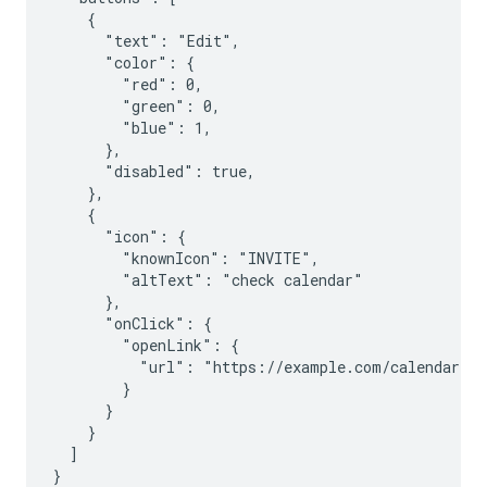
    {

      "text": "Edit",

      "color": {

        "red": 0,

        "green": 0,

        "blue": 1,

      },

      "disabled": true,

    },

    {

      "icon": {

        "knownIcon": "INVITE",

        "altText": "check calendar"

      },

      "onClick": {

        "openLink": {

          "url": "https://example.com/calendar"

        }

      }

    }

  ]
