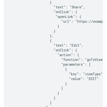
                     {

                       "text": "Share",

                       "onClick": {

                        "openLink": {

                           "url": "https://example.
                         }

                       }

                     },

                     {

                       "text": "Edit",

                       "onClick": {

                         "action": {

                           "function": "goToView",

                           "parameters": [

                             {

                               "key": "viewType",

                               "value": "EDIT"

                             }

                           ]

                         }

                       }

                     }
