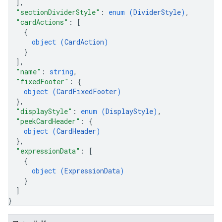
]
,
"sectionDividerStyle"
: 
enum (
DividerStyle
)
,
"cardActions"
: 
[
{
object (
CardAction
)
}
]
,
"name"
: 
string
,
"fixedFooter"
: 
{
object (
CardFixedFooter
)
}
,
"displayStyle"
: 
enum (
DisplayStyle
)
,
"peekCardHeader"
: 
{
object (
CardHeader
)
}
,
"expressionData"
: 
[
{
object (
ExpressionData
)
}
]
}