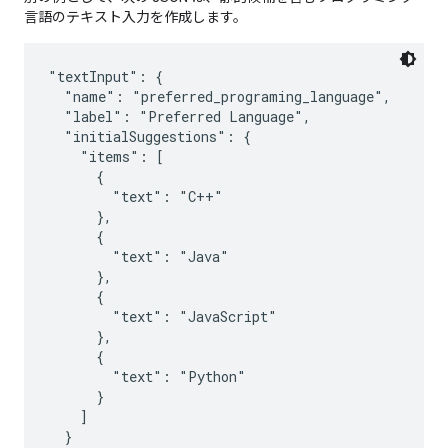
言語のテキスト入力を作成します。
"textInput": {

  "name": "preferred_programing_language",

  "label": "Preferred Language",

  "initialSuggestions": {

    "items": [

      {

        "text": "C++"

      },

      {

        "text": "Java"

      },

      {

        "text": "JavaScript"

      },

      {

        "text": "Python"

      }

    ]

  }
