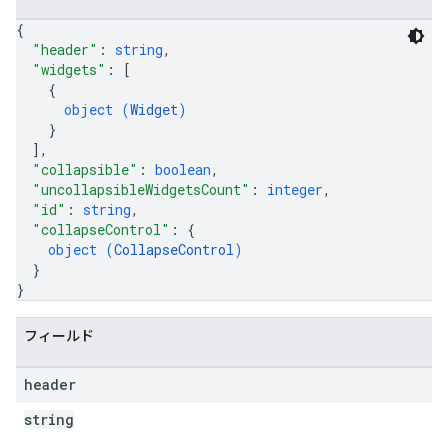
{
"header"
: 
string
,
"widgets"
: 
[
{
object (
Widget
)
}
]
,
"collapsible"
: 
boolean
,
"uncollapsibleWidgetsCount"
: 
integer
,
"id"
: 
string
,
"collapseControl"
: 
{
object (
CollapseControl
)
}
}
フィールド
header
string