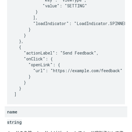
            "value": "SETTING"

         }

        ],

        "loadIndicator": "LoadIndicator.SPINNER"

      }

    }

  },

  {

    "actionLabel": "Send Feedback",

    "onClick": {

      "openLink": {

        "url": "https://example.com/feedback"

      }

    }

  }

name
string