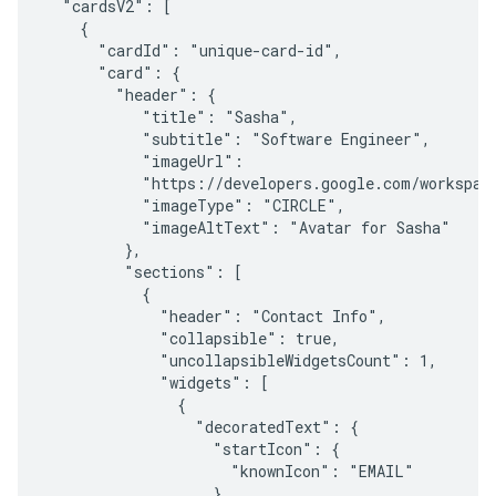
  "cardsV2": [

    {

      "cardId": "unique-card-id",

      "card": {

        "header": {

           "title": "Sasha",

           "subtitle": "Software Engineer",

           "imageUrl":

           "https://developers.google.com/workspace
           "imageType": "CIRCLE",

           "imageAltText": "Avatar for Sasha"

         },

         "sections": [

           {

             "header": "Contact Info",

             "collapsible": true,

             "uncollapsibleWidgetsCount": 1,

             "widgets": [

               {

                 "decoratedText": {

                   "startIcon": {

                     "knownIcon": "EMAIL"

                   },
