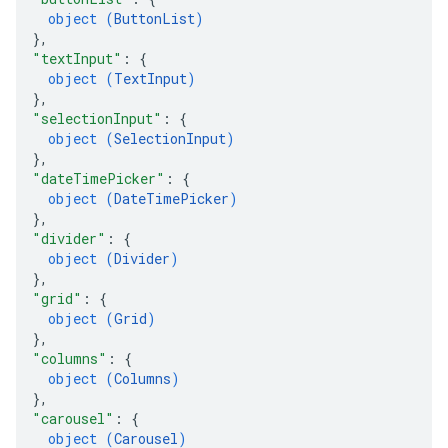
object (
ButtonList
)
}
,
"textInput"
: 
{
object (
TextInput
)
}
,
"selectionInput"
: 
{
object (
SelectionInput
)
}
,
"dateTimePicker"
: 
{
object (
DateTimePicker
)
}
,
"divider"
: 
{
object (
Divider
)
}
,
"grid"
: 
{
object (
Grid
)
}
,
"columns"
: 
{
object (
Columns
)
}
,
"carousel"
: 
{
object (
Carousel
)