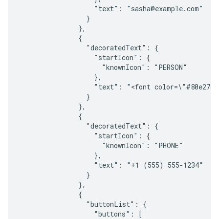
                   "text": "sasha@example.com"

                 }

               },

               {

                 "decoratedText": {

                   "startIcon": {

                     "knownIcon": "PERSON"

                   },

                   "text": "<font color=\"#80e27e\
                 }

               },

               {

                 "decoratedText": {

                   "startIcon": {

                     "knownIcon": "PHONE"

                   },

                   "text": "+1 (555) 555-1234"

                 }

               },

               {

                 "buttonList": {

                   "buttons": [
