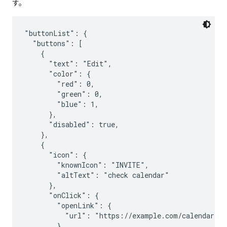
す。
"buttonList": {

  "buttons": [

    {

      "text": "Edit",

      "color": {

        "red": 0,

        "green": 0,

        "blue": 1,

      },

      "disabled": true,

    },

    {

      "icon": {

        "knownIcon": "INVITE",

        "altText": "check calendar"

      },

      "onClick": {

        "openLink": {

          "url": "https://example.com/calendar"

        }
