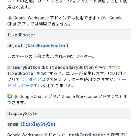
カードの名前。カード ナビゲーションでカード識別子として使
用されます。
Google Workspace アドオンでは利用できますが、Google
Chat アプリでは利用できません。
fixed
Footer
object (
CardFixedFooter
)
このカードの下部に表示される固定フッター。
primaryButton
secondaryButton
または
を指定せずに
fixedFooter
を設定すると、エラーが発生します。Chat 用ア
プリでは、
ダイアログ
で固定フッターを使用できますが、
カー
ド メッセージ
では使用できません。
Google Chat アプリと Google Workspace アドオンで利用
できます。
display
Style
enum (
DisplayStyle
)
peekCardHeader
Google Workspace アドオンで、
の表示プロ