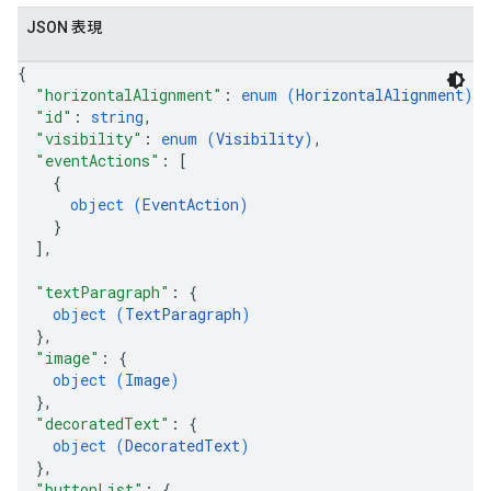
JSON 表現
{
"horizontalAlignment"
: 
enum (
HorizontalAlignment
)
,
"id"
: 
string
,
"visibility"
: 
enum (
Visibility
)
,
"eventActions"
: 
[
{
object (
EventAction
)
}
]
,
"textParagraph"
: 
{
object (
TextParagraph
)
}
,
"image"
: 
{
object (
Image
)
}
,
"decoratedText"
: 
{
object (
DecoratedText
)
}
,
"buttonList"
: 
{