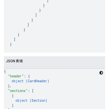
                   ]

                 }

               }

             ]

           }

         ]

       }

    }

  ]

JSON 表現
{
"header"
: 
{
object (
CardHeader
)
}
,
"sections"
: 
[
{
object (
Section
)
}