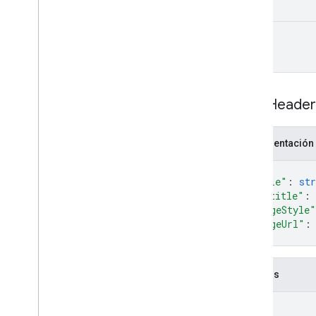
name
Card
Heade
Representación
{
"title"
: 
str
"subtitle"
: 
"imageStyle"
"imageUrl"
:
}
Campos
title