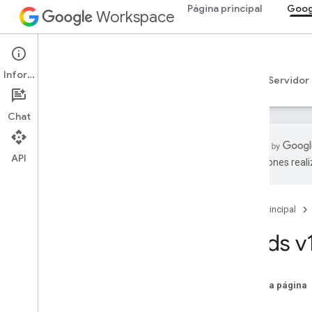
Página principal
Goog
Workspace
Google Chat
Información
Descripción general
Guías
Referencia
Servidor
Chat
API
traducciones real
Descripción general
Referencia de RPC
Página principal
Referencia de REST
Descripción general
Cards v
Recursos de REST
custom
Emojis
En esta página
media
Tarjeta
espacios