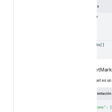
Campos
header
widgets[]
Widget
Mar
Un widget es un
Representación
{
"buttons"
: 
[