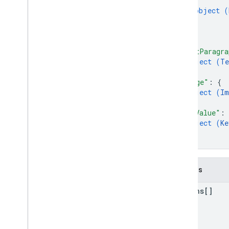
{
object (
}
]
,
"textParagra
object (
Te
}
,
"image"
: 
{
object (
Im
}
,
"keyValue"
: 
object (
Ke
}
}
Campos
buttons[]