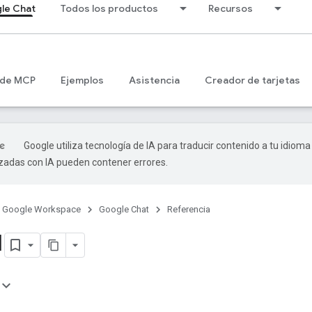
le Chat
Todos los productos
Recursos
 de MCP
Ejemplos
Asistencia
Creador de tarjetas
Google utiliza tecnología de IA para traducir contenido a tu idioma
izadas con IA pueden contener errores.
Google Workspace
Google Chat
Referencia
1