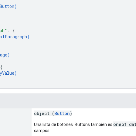
Button
)
ph"
: 
{
xtParagraph
)
age
)
{
yValue
)
object (
Button
)
oneof da
Una lista de botones. Buttons también es
campos.