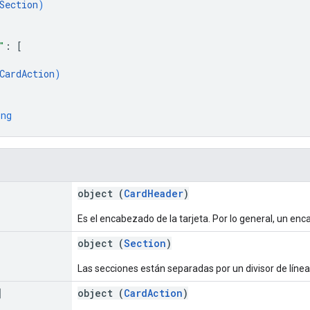
Section
)
"
: 
[
CardAction
)
ing
object (
CardHeader
)
Es el encabezado de la tarjeta. Por lo general, un en
object (
Section
)
Las secciones están separadas por un divisor de línea
]
object (
CardAction
)