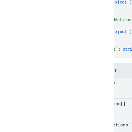
object (
users
.
sections
}
]
,
users
.
sections
.
items
"cardActions
users
.
spaces
{
users
.
spaces
.
space
Notification
object (
Setting
}
users
.
spaces
.
threads
]
,
"name"
: 
str
Tipos
}
App
Command
Type
Chat
App
Log
Entry
Campos
Tipo de evento de diálogo
Referencia de datos de Drive
header
Emoji
Evento
Event
Type
sections[]
App para host
Section
Item
Usuario
card
Actions[
Límites y cuotas