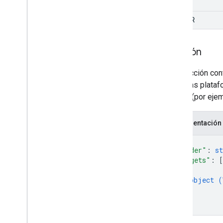
IMAGE
AVATAR
Sección
Una sección cont
todas las plataf
diseño (por ejemp
Representación
{
"header"
: 
st
"widgets"
: 
[
{
object (
}
]
}