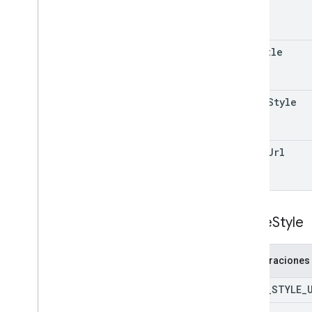
subtitle
image
Style
image
Url
Image
Style
Enumeraciones
IMAGE
_
STYLE
_