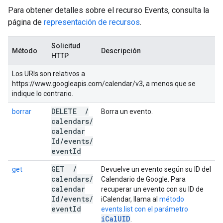
Para obtener detalles sobre el recurso Events, consulta la
página de
representación de recursos
.
Solicitud
Método
Descripción
HTTP
Los URIs son relativos a
https://www.googleapis.com/calendar/v3, a menos que se
indique lo contrario.
DELETE
/
borrar
Borra un evento.
calendars
/
calendar
Id
/
events
/
event
Id
GET
/
get
Devuelve un evento según su ID del
calendars
/
Calendario de Google. Para
calendar
recuperar un evento con su ID de
Id
/
events
/
iCalendar, llama al
método
event
Id
events.list con el parámetro
iCalUID
.