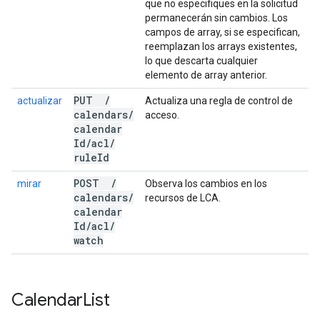
que no especifiques en la solicitud
permanecerán sin cambios. Los
campos de array, si se especifican,
reemplazan los arrays existentes,
lo que descarta cualquier
elemento de array anterior.
PUT
/
actualizar
Actualiza una regla de control de
calendars
/
acceso.
calendar
Id
/
acl
/
rule
Id
POST
/
mirar
Observa los cambios en los
calendars
/
recursos de LCA.
calendar
Id
/
acl
/
watch
Calendar
List