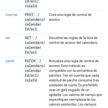
Id
/
acl
/
rule
Id
POST
/
insertar
Crea una regla de control de
calendars
/
acceso.
calendar
Id
/
acl
GET
/
list
Devuelve las reglas de la lista de
calendars
/
control de acceso del calendario.
calendar
Id
/
acl
PATCH
/
patch
Actualiza una regla de control de
calendars
/
acceso. Este método es
calendar
compatible con la semántica de
Id
/
acl
/
parches. Ten en cuenta que cada
rule
Id
solicitud de parche consume tres
unidades de cuota. Es preferible
get
usar un
seguido de un
update
. Los valores de campo que
especifiques reemplazarán los
valores existentes. Los campos