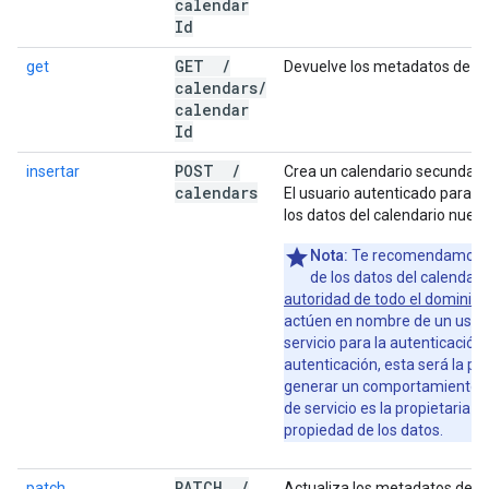
calendar
Id
GET
/
get
Devuelve los metadatos de un
calendars
/
calendar
Id
POST
/
insertar
Crea un calendario secundario
calendars
El usuario autenticado para la
los datos del calendario nuevo
Nota:
Te recomendamos qu
de los datos del calendari
autoridad de todo el dominio
p
actúen en nombre de un usuar
servicio para la autenticación.
autenticación, esta será la pr
generar un comportamiento in
de servicio es la propietaria d
propiedad de los datos.
PATCH
/
patch
Actualiza los metadatos de u