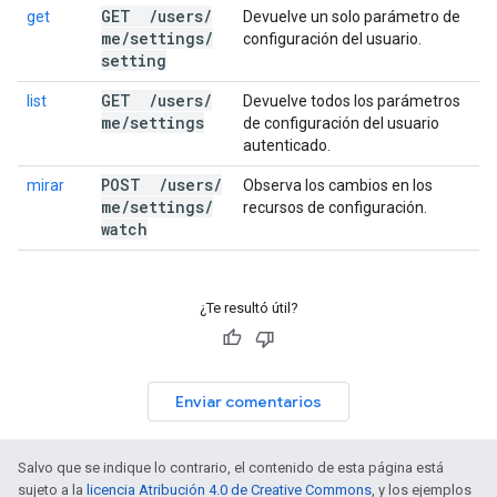
GET
/
users
/
get
Devuelve un solo parámetro de
me
/
settings
/
configuración del usuario.
setting
GET
/
users
/
list
Devuelve todos los parámetros
me
/
settings
de configuración del usuario
autenticado.
POST
/
users
/
mirar
Observa los cambios en los
me
/
settings
/
recursos de configuración.
watch
¿Te resultó útil?
Enviar comentarios
Salvo que se indique lo contrario, el contenido de esta página está
sujeto a la
licencia Atribución 4.0 de Creative Commons
, y los ejemplos