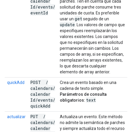
calendar
parches. Ten en cuenta que cada
Id
/
events
/
solicitud de parche consume tres
event
Id
unidades de cuota. Es preferible
get
usar un
seguido de un
update
. Los valores de campo que
especifiques reemplazarán los
valores existentes. Los campos
que no especifiques en la solicitud
permanecerán sin cambios. Los
campos de array, si se especifican,
reemplazan los arrays existentes,
lo que descarta cualquier
elemento de array anterior.
POST
/
quickAdd
Crea un evento basado en una
calendars
/
cadena de texto simple.
calendar
Parámetros de consulta
Id
/
events
/
text
obligatorios:
quick
Add
PUT
/
actualizar
Actualiza un evento. Este método
calendars
/
no admite la semántica de parches
calendar
y siempre actualiza todo el recurso