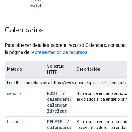
watch
Calendarios
Para obtener detalles sobre el recurso Calendars, consulta
la página de
representación de recursos
.
Solicitud
Método
Descripción
HTTP
Los URIs son relativos a https://www.googleapis.com/calendar/v3, a
POST
/
sencillo
Borra un calendario principal.
calendars
/
asociados al calendario princi
calendar
Id
/
clear
DELETE
/
borrar
Borra un calendario secundari
calendars
/
los eventos de los calendarios