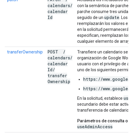
calendars
/
con la semántica de parches. 
calendar
parche consume tres unidades
Id
update
seguido de un
. Los v
reemplazarán los valores exi
en la solicitud permanecerán 
especifican, reemplazan los a
cualquier elemento de array a
POST
/
transferOwnership
Transfiere un calendario secu
calendars
/
organización de Google Works
calendar
usuario con el privilegio de a
Id
/
uno de los siguientes permiso
transfer
https://www.googleap
Ownership
https://www.googleap
use
En la solicitud, establece
secundario debe estar activo 
transferencia de calendarios i
Parámetros de consulta obli
useAdminAccess