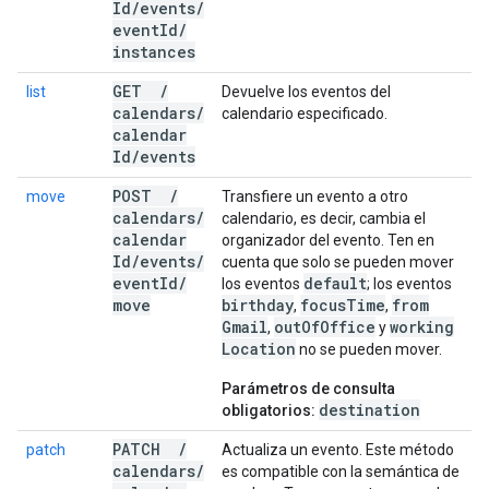
Id
/
events
/
event
Id
/
instances
GET
/
list
Devuelve los eventos del
calendars
/
calendario especificado.
calendar
Id
/
events
POST
/
move
Transfiere un evento a otro
calendars
/
calendario, es decir, cambia el
calendar
organizador del evento. Ten en
Id
/
events
/
cuenta que solo se pueden mover
event
Id
/
default
los eventos
; los eventos
move
birthday
focus
Time
from
,
,
Gmail
out
Of
Office
working
,
y
Location
no se pueden mover.
Parámetros de consulta
destination
obligatorios:
PATCH
/
patch
Actualiza un evento. Este método
calendars
/
es compatible con la semántica de