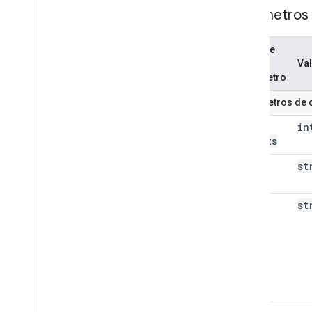
Parámetros
Nombre
del
Va
parámetro
Parámetros de 
max
in
Results
page
st
Token
sync
st
Token