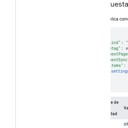
Respuest
Si se aplica cor
"kind"
:
"etag"
:
e
"nextPage
"nextSync
"items"
:
setting
]
}
Nombre de
la
Va
propiedad
kind
s