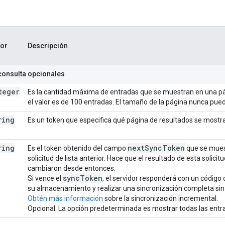
lor
Descripción
consulta opcionales
teger
Es la cantidad máxima de entradas que se muestran en una p
el valor es de 100 entradas. El tamaño de la página nunca pued
ring
Es un token que especifica qué página de resultados se mostra
ring
next
Sync
Token
Es el token obtenido del campo
que se muest
solicitud de lista anterior. Hace que el resultado de esta solici
cambiaron desde entonces.
sync
Token
Si vence el
, el servidor responderá con un código
su almacenamiento y realizar una sincronización completa si
Obtén más información
sobre la sincronización incremental.
Opcional. La opción predeterminada es mostrar todas las entr