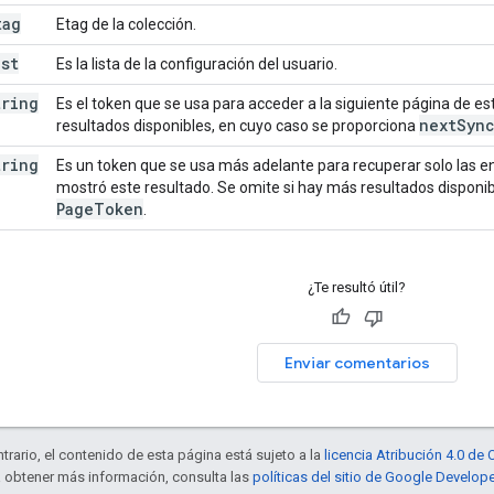
tag
Etag de la colección.
ist
Es la lista de la configuración del usuario.
tring
Es el token que se usa para acceder a la siguiente página de es
next
Syn
resultados disponibles, en cuyo caso se proporciona
tring
Es un token que se usa más adelante para recuperar solo las 
mostró este resultado. Se omite si hay más resultados disponi
Page
Token
.
¿Te resultó útil?
Enviar comentarios
trario, el contenido de esta página está sujeto a la
licencia Atribución 4.0 d
a obtener más información, consulta las
políticas del sitio de Google Develop