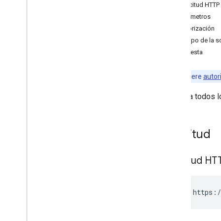
Eventos
Solicitud HTTP
Disponible
Parámetros
Configuración
Autorización
Descripción general
Cuerpo de la so
get
Respuesta
list
watch
Nota:
requiere
autor
Bibliotecas cliente
Muestra todos l
Límites de uso
Solicitud
Solicitud HT
GET https:/