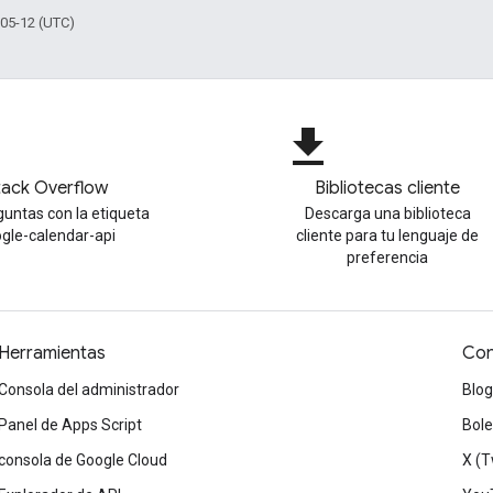
-05-12 (UTC)
file_download
tack Overflow
Bibliotecas cliente
untas con la etiqueta
Descarga una biblioteca
gle-calendar-api
cliente para tu lenguaje de
preferencia
Herramientas
Con
Consola del administrador
Blog
Panel de Apps Script
Bole
consola de Google Cloud
X (T