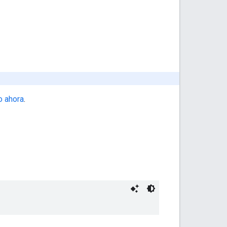
o ahora
.