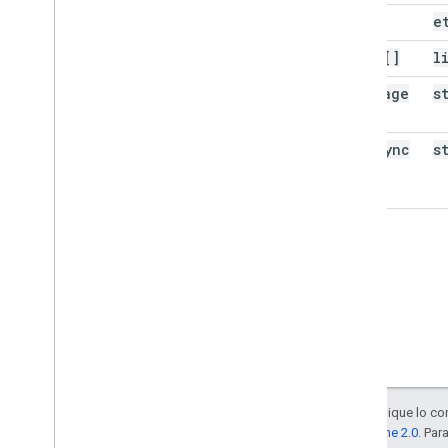
etag
e
items[]
l
next
Page
s
Token
next
Sync
s
Token
Salvo que se indique lo con
la
licencia Apache 2.0
. Par