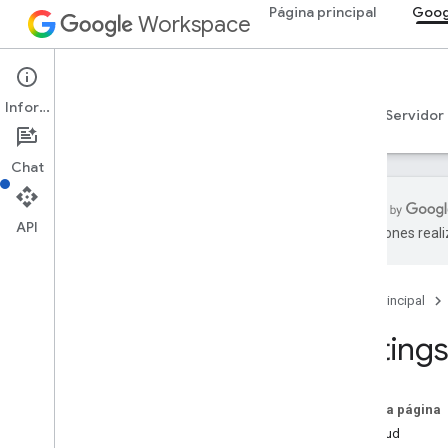
Página principal
Goog
Workspace
Google Calendar
Información
Descripción general
Guías
Referencia
Servidor
Chat
API
traducciones real
API de Calendar
v3
Página principal
Resumen de recursos
LCA
Settings:
Lista de calendarios
Calendarios
Canales
En esta página
Colores
Solicitud