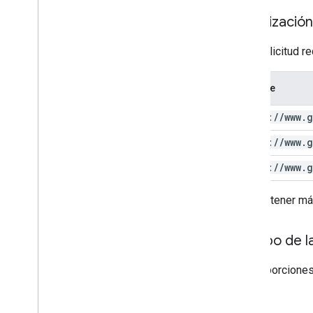
Autorización
Esta solicitud r
Alcance
https:
/
/
www
.
g
https:
/
/
www
.
g
https:
/
/
www
.
g
Para obtener má
Cuerpo de la
No proporciones