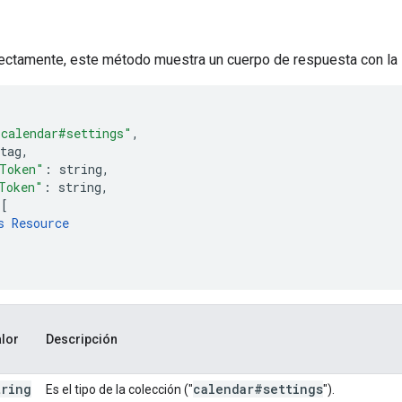
a
rectamente, este método muestra un cuerpo de respuesta con la s
"calendar#settings"
,
tag
,
Token"
:
string
,
Token"
:
string
,
[
s
Resource
lor
Descripción
tring
calendar#settings
Es el tipo de la colección ("
").