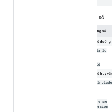
Thông số
Tên thông số
Tham số đường
calendar
Id
event
Id
Tham số truy vấ
always
Includ
Email
conference
Data
Version