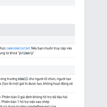
 thức
calendarList.list
. Nếu bạn muốn truy cập vào
primary
ụng từ khoá "
".
email
 trong trường
cho người tổ chức, người tạo
 (tức là một giá trị được tạo, không hoạt động sẽ
 Phiên bản 0 giả định không hỗ trợ dữ liệu hội
. Phiên bản 1 hỗ trợ việc sao chép
ách sử dụng trường createRequest của