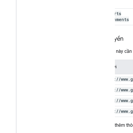
supports
Attachments
Ủy quyền
Yêu cầu này cần 
Phạm vi
https:
/
/
www
.
g
https:
/
/
www
.
g
https:
/
/
www
.
g
https:
/
/
www
.
g
Để biết thêm thô