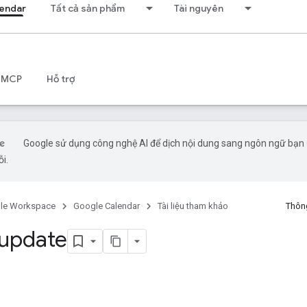
endar
Tất cả sản phẩm
Tài nguyên
 MCP
Hỗ trợ
Google sử dụng công nghệ AI để dịch nội dung sang ngôn ngữ bạn ư
ỗi.
le Workspace
Google Calendar
Tài liệu tham khảo
Thông
 update