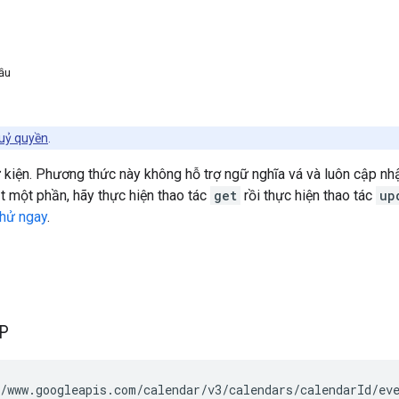
ầu
uỷ quyền
.
kiện. Phương thức này không hỗ trợ ngữ nghĩa vá và luôn cập nhật
 một phần, hãy thực hiện thao tác
get
rồi thực hiện thao tác
up
hử ngay
.
TP
/www.googleapis.com/calendar/v3/calendars/
calendarId
/ev