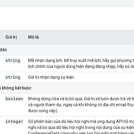
Giá trị
Mô tả
 dẫn
string
Mã nhận dạng lịch. Để truy xuất mã lịch, hãy gọi phương
lịch chính của người dùng hiện đang đăng nhập, hãy sử d
string
Giá trị nhận dạng sự kiện.
n không bắt buộc
e
boolean
Không dùng nữa và bị bỏ qua. Giá trị sẽ luôn được trả về
và người tham dự, ngay cả khi không có địa chỉ email thực
được cung cấp).
integer
Số phiên bản của dữ liệu hội nghị mà ứng dụng API hỗ trợ.
nghị và bỏ qua dữ liệu hội nghị trong nội dung của sự kiện
ConferenceData cũng như việc tạo hội nghị mới bằng c