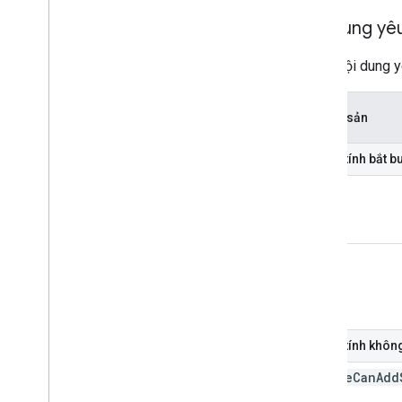
Nội dung yê
Trong nội dung 
Tên tài sản
Thuộc tính bắt b
end
start
Thuộc tính khôn
anyone
Can
Add