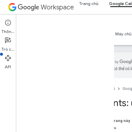
Trang chủ
Google Cal
Workspace
Google Calendar
Thông tin
Tổng quan
Hướng dẫn
Tài liệu tham khảo
Máy chủ
Trò chuyện
API
bằng AI có thể có l
API Lịch
v3
Trang chủ
Goog
Tóm tắt tài nguyên
Acl
Events:
Danh sách lịch
Lịch
Kênh
Trên trang này
Màu sắc
Yêu cầu