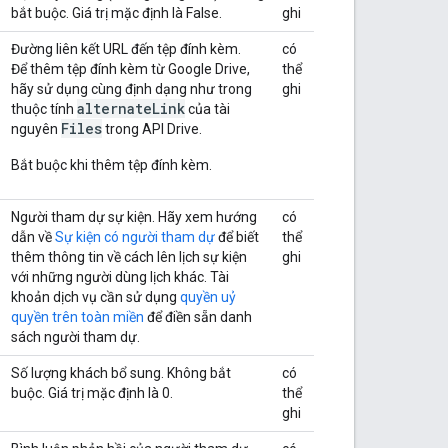
bắt buộc. Giá trị mặc định là False.
ghi
Đường liên kết URL đến tệp đính kèm.
có
Để thêm tệp đính kèm từ Google Drive,
thể
hãy sử dụng cùng định dạng như trong
ghi
alternateLink
thuộc tính
của tài
Files
nguyên
trong API Drive.
Bắt buộc khi thêm tệp đính kèm.
Người tham dự sự kiện. Hãy xem hướng
có
dẫn về
Sự kiện có người tham dự
để biết
thể
thêm thông tin về cách lên lịch sự kiện
ghi
với những người dùng lịch khác. Tài
khoản dịch vụ cần sử dụng
quyền uỷ
quyền trên toàn miền
để điền sẵn danh
sách người tham dự.
Số lượng khách bổ sung. Không bắt
có
buộc. Giá trị mặc định là 0.
thể
ghi