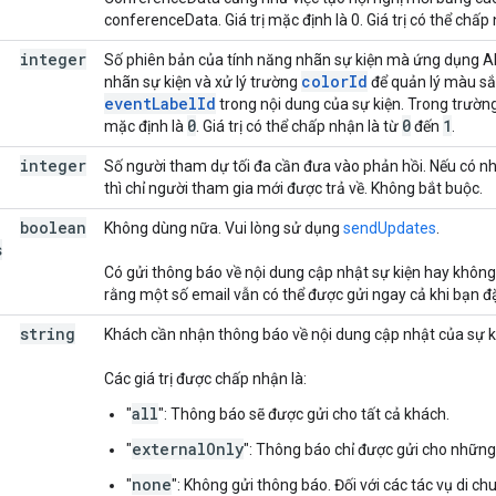
conferenceData. Giá trị mặc định là 0. Giá trị có thể chấp
integer
Số phiên bản của tính năng nhãn sự kiện mà ứng dụng AP
colorId
nhãn sự kiện và xử lý trường
để quản lý màu sắ
eventLabelId
trong nội dung của sự kiện. Trong trườn
0
0
1
mặc định là
. Giá trị có thể chấp nhận là từ
đến
.
integer
Số người tham dự tối đa cần đưa vào phản hồi. Nếu có nh
thì chỉ người tham gia mới được trả về. Không bắt buộc.
boolean
Không dùng nữa. Vui lòng sử dụng
sendUpdates
.
s
Có gửi thông báo về nội dung cập nhật sự kiện hay không (v
rằng một số email vẫn có thể được gửi ngay cả khi bạn đặ
string
Khách cần nhận thông báo về nội dung cập nhật của sự kiện 
Các giá trị được chấp nhận là:
all
"
": Thông báo sẽ được gửi cho tất cả khách.
externalOnly
"
": Thông báo chỉ được gửi cho nhữn
none
"
": Không gửi thông báo. Đối với các tác vụ di c