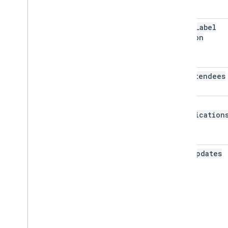
event
Label
Version
max
Attendees
send
Notification
send
Updates