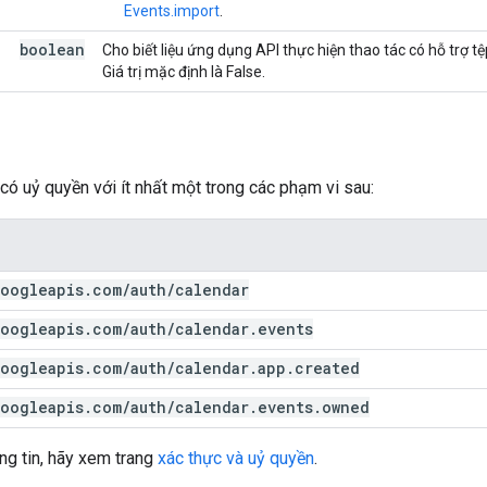
Events.import
.
boolean
Cho biết liệu ứng dụng API thực hiện thao tác có hỗ trợ 
Giá trị mặc định là False.
có uỷ quyền với ít nhất một trong các phạm vi sau:
oogleapis
.
com
/
auth
/
calendar
oogleapis
.
com
/
auth
/
calendar
.
events
oogleapis
.
com
/
auth
/
calendar
.
app
.
created
oogleapis
.
com
/
auth
/
calendar
.
events
.
owned
ng tin, hãy xem trang
xác thực và uỷ quyền
.