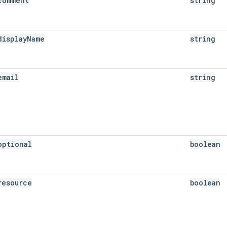
comment
string
display
Name
string
email
string
optional
boolean
resource
boolean