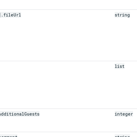
]
.
file
Url
string
list
additional
Guests
integer