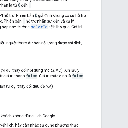
0
1
 nhận là từ
đến
.
0
I hỗ trợ. Phiên bản
giả định không có sự hỗ trợ
1
c. Phiên bản
hỗ trợ nhãn sự kiện và xử lý
colorId
g hợp này, trường
sẽ bị bỏ qua. Giá trị
iều người tham dự hơn số lượng được chỉ định,
í dụ: thay đổi nội dung mô tả, v.v.). Xin lưu ý
false
false
t giá trị thành
. Giá trị mặc định là
.
(ví dụ: thay đổi tiêu đề, v.v.).
g khách không dùng Lịch Google.
huyển lịch, hãy cân nhắc sử dụng phương thức