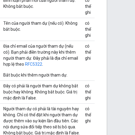
Bình luận phản hồi của người tham dự.
có
Không bắt buộc.
thể
ghi
Tên của người tham dự (nếu có). Không
có
bắt buộc.
thể
ghi
Địa chỉ email của người tham dự (nếu
có
có). Bạn phải điền trường này khi thêm
thể
người tham dự. Đây phải là địa chỉ email
ghi
hợp lệ theo
RFC5322
.
Bắt buộc khi thêm người tham dự.
Đây có phải là người tham dự không bắt
có
buộc hay không. Không bắt buộc. Giá trị
thể
mặc định là False.
ghi
Người tham dự có phải là tài nguyên hay
có
không. Chỉ có thể đặt khi người tham dự
thể
được thêm vào sự kiện lần đầu tiên. Các
ghi
nội dung sửa đổi tiếp theo sẽ bị bỏ qua.
Không bắt buộc. Giá trị mặc định là False.