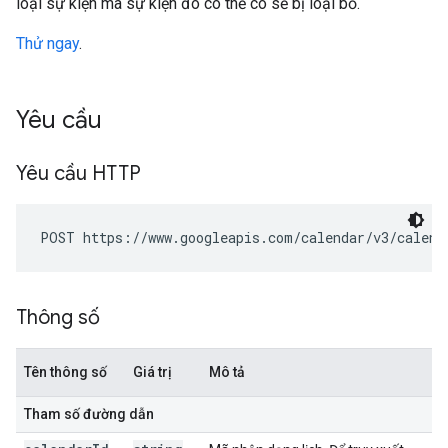
loại sự kiện mà sự kiện đó có thể có sẽ bị loại bỏ.
Thử ngay
.
Yêu cầu
Yêu cầu HTTP
POST https://www.googleapis.com/calendar/v3/calend
Thông số
Tên thông số
Giá trị
Mô tả
Tham số đường dẫn