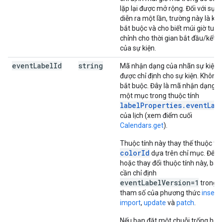
lặp lại được mở rộng. Đối với sự k
diễn ra một lần, trường này là kh
bắt buộc và cho biết múi giờ tuỳ
chỉnh cho thời gian bắt đầu/kết t
của sự kiện.
event
Label
Id
string
Mã nhận dạng của nhãn sự kiện
được chỉ định cho sự kiện. Không
bắt buộc. Đây là mã nhận dạng c
một mục trong thuộc tính
labelProperties.eventLab
của lịch (xem điểm cuối
Calendars.get
).
Thuộc tính này thay thế thuộc tí
colorId
dựa trên chỉ mục. Để đ
hoặc thay đổi thuộc tính này, bạn
cần chỉ định
eventLabelVersion=1
trong 
tham số của phương thức
insert
,
import
,
update
và
patch
.
Nếu bạn đặt một chuỗi trống hoặ