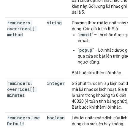
bạn chưa đặt lời nhắc nào cho sự
kiện này. Số lượng lời nhắc ghi đè 
đa là 5.
reminders
.
string
Phương thức mà lời nhắc này sử
overrides[]
.
dụng. Các giá trị có thể là:
method
email
"
" – Lời nhắc được gửi 
email.
popup
"
" – Lời nhắc được gửi
qua cửa sổ bật lên trên giao d
người dùng.
Bắt buộc khi thêm lời nhắc.
reminders
.
integer
Số phút trước khi sự kiện bắt đầu
overrides[]
.
mà lời nhắc sẽ kích hoạt. Giá trị 
minutes
lệ nằm trong khoảng từ 0 đến
40320 (4 tuần tính bằng phút).
Bắt buộc khi thêm lời nhắc.
reminders
.
use
boolean
Liệu lời nhắc mặc định của lịch có
Default
dụng cho sự kiện hay không.