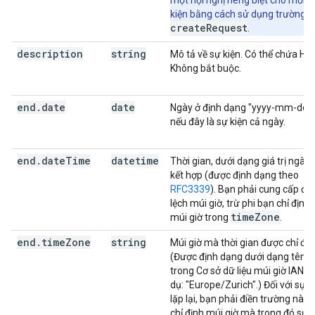
một hội nghị riêng biệt cho mỗi s
kiện bằng cách sử dụng trường
createRequest
.
description
string
Mô tả về sự kiện. Có thể chứa HT
Không bắt buộc.
end
.
date
date
Ngày ở định dạng "yyyy-mm-dd",
nếu đây là sự kiện cả ngày.
end
.
date
Time
datetime
Thời gian, dưới dạng giá trị ngày 
kết hợp (được định dạng theo
RFC3339
). Bạn phải cung cấp độ
lệch múi giờ, trừ phi bạn chỉ định 
time
Zone
múi giờ trong
.
end
.
time
Zone
string
Múi giờ mà thời gian được chỉ địn
(Được định dạng dưới dạng tên
trong Cơ sở dữ liệu múi giờ IANA, 
dụ: "Europe/Zurich".) Đối với sự k
lặp lại, bạn phải điền trường này 
chỉ định múi giờ mà trong đó sự k