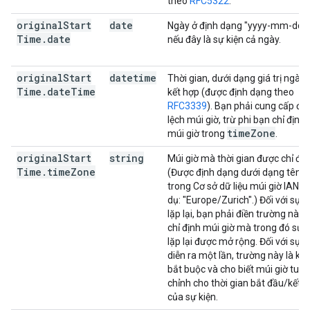
theo
RFC5322
.
original
Start
date
Ngày ở định dạng "yyyy-mm-dd",
Time
.
date
nếu đây là sự kiện cả ngày.
original
Start
datetime
Thời gian, dưới dạng giá trị ngày 
Time
.
date
Time
kết hợp (được định dạng theo
RFC3339
). Bạn phải cung cấp độ
lệch múi giờ, trừ phi bạn chỉ định 
time
Zone
múi giờ trong
.
original
Start
string
Múi giờ mà thời gian được chỉ địn
Time
.
time
Zone
(Được định dạng dưới dạng tên
trong Cơ sở dữ liệu múi giờ IANA, 
dụ: "Europe/Zurich".) Đối với sự k
lặp lại, bạn phải điền trường này 
chỉ định múi giờ mà trong đó sự k
lặp lại được mở rộng. Đối với sự k
diễn ra một lần, trường này là kh
bắt buộc và cho biết múi giờ tuỳ
chỉnh cho thời gian bắt đầu/kết t
của sự kiện.