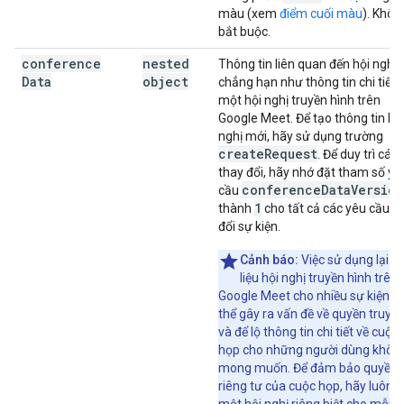
màu (xem
điểm cuối màu
). Khôn
bắt buộc.
conference
nested
Thông tin liên quan đến hội nghị,
Data
object
chẳng hạn như thông tin chi tiết 
một hội nghị truyền hình trên
Google Meet. Để tạo thông tin hộ
nghị mới, hãy sử dụng trường
create
Request
. Để duy trì các
thay đổi, hãy nhớ đặt tham số yê
conference
Data
Version
cầu
1
thành
cho tất cả các yêu cầu s
đổi sự kiện.
Cảnh báo:
Việc sử dụng lại d
liệu hội nghị truyền hình trên
Google Meet cho nhiều sự kiện c
thể gây ra vấn đề về quyền truy c
và để lộ thông tin chi tiết về cuộc
họp cho những người dùng khôn
mong muốn. Để đảm bảo quyền
riêng tư của cuộc họp, hãy luôn t