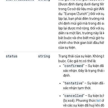
(Được định dạng dưới dạng tên
trong Cơ sở dữ liệu múi giờ IANA, 
dụ: "Europe/Zurich".) Đối với sự k
lặp lại, bạn phải điền trường này 
chỉ định múi giờ mà trong đó sự k
lặp lại được mở rộng. Đối với sự k
diễn ra một lần, trường này là kh
bắt buộc và cho biết múi giờ tuỳ
chỉnh cho thời gian bắt đầu/kết t
của sự kiện.
status
string
Trạng thái của sự kiện. Không bắ
buộc. Các giá trị có thể là:
confirmed
"
" – Sự kiện đã đ
xác nhận. Đây là trạng thái m
định.
tentative
"
" – Sự kiện đã đ
xác nhận tạm thời.
cancelled
"
" – Sự kiện bị hu
(bị xoá). Phương thức
list
chỉ t
về các sự kiện đã huỷ khi đồn