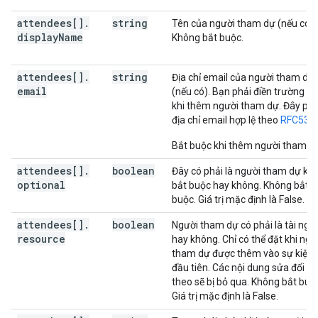
attendees[]
.
string
Tên của người tham dự (nếu có).
display
Name
Không bắt buộc.
attendees[]
.
string
Địa chỉ email của người tham dự
email
(nếu có). Bạn phải điền trường n
khi thêm người tham dự. Đây phải
địa chỉ email hợp lệ theo
RFC532
Bắt buộc khi thêm người tham d
attendees[]
.
boolean
Đây có phải là người tham dự kh
optional
bắt buộc hay không. Không bắt
buộc. Giá trị mặc định là False.
attendees[]
.
boolean
Người tham dự có phải là tài ngu
resource
hay không. Chỉ có thể đặt khi ngư
tham dự được thêm vào sự kiện 
đầu tiên. Các nội dung sửa đổi ti
theo sẽ bị bỏ qua. Không bắt buộ
Giá trị mặc định là False.