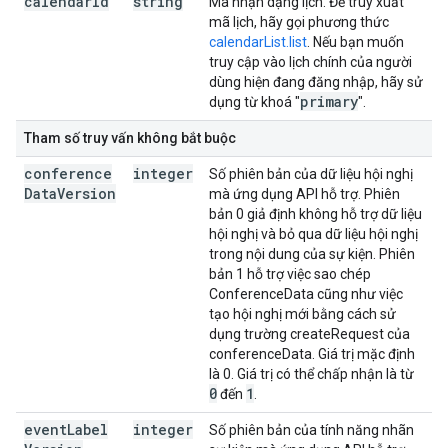
calendar
Id
string
Mã nhận dạng lịch. Để truy xuất
mã lịch, hãy gọi phương thức
calendarList.list
. Nếu bạn muốn
truy cập vào lịch chính của người
dùng hiện đang đăng nhập, hãy sử
primary
dụng từ khoá "
".
Tham số truy vấn không bắt buộc
conference
integer
Số phiên bản của dữ liệu hội nghị
Data
Version
mà ứng dụng API hỗ trợ. Phiên
bản 0 giả định không hỗ trợ dữ liệu
hội nghị và bỏ qua dữ liệu hội nghị
trong nội dung của sự kiện. Phiên
bản 1 hỗ trợ việc sao chép
ConferenceData cũng như việc
tạo hội nghị mới bằng cách sử
dụng trường createRequest của
conferenceData. Giá trị mặc định
là 0. Giá trị có thể chấp nhận là từ
0
1
đến
.
event
Label
integer
Số phiên bản của tính năng nhãn