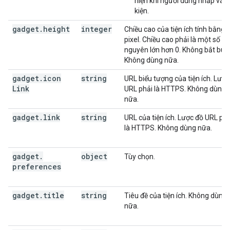
hiện khi người dùng nhấp vào
kiện.
gadget
.
height
integer
Chiều cao của tiện ích tính bằng
pixel. Chiều cao phải là một số
nguyên lớn hơn 0. Không bắt buộ
Không dùng nữa.
gadget
.
icon
string
URL biểu tượng của tiện ích. Lược
Link
URL phải là HTTPS. Không dùng
nữa.
gadget
.
link
string
URL của tiện ích. Lược đồ URL phả
là HTTPS. Không dùng nữa.
gadget
.
object
Tùy chọn.
preferences
gadget
.
title
string
Tiêu đề của tiện ích. Không dùng
nữa.