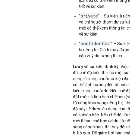
lịch đều có thể xem thông tin 
tiết về sự kiện.
private
"
" – Sự kiện là riêng 
và chỉ người tham dự sự kiện
mới có thể xem thông tin chi t
về sự kiện.
confidential
"
" – Sự kiện 
là riêng tư. Giá trị này được c
cấp vì lý do tương thích.
Lưu ý về sự kiện định kỳ:
Việc th
đổi chế độ hiển thị của một sự ki
riêng lẻ trong chuỗi sự kiện định 
có thể ảnh hưởng đến tất cả các 
kiện trong chuỗi đó. Nếu chế độ c
đặt mới có tính hạn chế hơn (ví dụ
từ công khai sang riêng tư), thì c
độ này sẽ được áp dụng cho tất 
các phiên bản. Nếu chế độ cài đặt
mới ít hạn chế hơn (ví dụ: từ riêng
sang công khai), thì thay đổi này 
bị bỏ qua. Để giảm bớt hạn chế đố