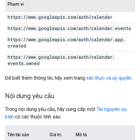
Phạm vi
https:
/
/
www
.
googleapis
.
com
/
auth
/
calendar
https:
/
/
www
.
googleapis
.
com
/
auth
/
calendar
.
events
https:
/
/
www
.
googleapis
.
com
/
auth
/
calendar
.
app
.
created
https:
/
/
www
.
googleapis
.
com
/
auth
/
calendar
.
events
.
owned
Để biết thêm thông tin, hãy xem trang
xác thực và uỷ quyền
.
Nội dung yêu cầu
Trong nội dung yêu cầu, hãy cung cấp một
Tài nguyên sự
kiện
có các thuộc tính sau:
Tên tài sản
Giá trị
Mô tả