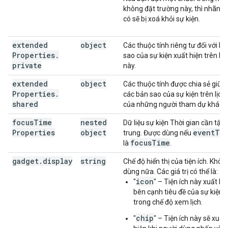
không đặt trường này, thì nhãn h
có sẽ bị xoá khỏi sự kiện.
extended
object
Các thuộc tính riêng tư đối với bả
Properties
.
sao của sự kiện xuất hiện trên lịc
private
này.
extended
object
Các thuộc tính được chia sẻ giữa
Properties
.
các bản sao của sự kiện trên lịch
shared
của những người tham dự khác.
focus
Time
nested
Dữ liệu sự kiện Thời gian cần tập
Properties
object
event
Ty
trung. Được dùng nếu
focus
Time
là
.
gadget
.
display
string
Chế độ hiển thị của tiện ích. Khôn
dùng nữa. Các giá trị có thể là:
icon
"
" – Tiện ích này xuất hi
bên cạnh tiêu đề của sự kiện
trong chế độ xem lịch.
chip
"
" – Tiện ích này sẽ xuất