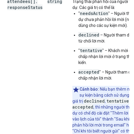
attendees[]
.
string
Trạng thái phản hồi của người t
response
Status
dự. Các giá trị có thể là:
needsAction
"
" – Người th
dự chưa phản hồi lời mời (nên
dùng cho các sự kiện mới).
declined
– Người tham dự 
từ chối lời mời.
tentative
"
" – Khách mời đã
chấp nhận lời mời ở trạng thá
kiến.
accepted
" – Người tham dự
chấp nhận lời mời.
Cảnh báo:
Nếu bạn thêm mộ
sự kiện bằng cách sử dụng c
declined
tentative
giá trị
,
ho
accepted
, thì những người tha
dự có chế độ cài đặt "Thêm lời m
vào lịch của tôi" thành "Sau khi tô
phản hồi lời mời trong email" hoặ
"Chỉ khi tôi biết người gửi" có thể 