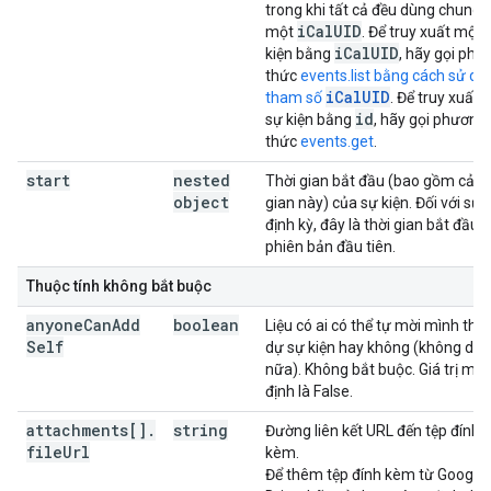
trong khi tất cả đều dùng chung
iCalUID
một
. Để truy xuất một 
iCalUID
kiện bằng
, hãy gọi phư
thức
events.list bằng cách sử dụ
iCalUID
tham số
. Để truy xuất 
id
sự kiện bằng
, hãy gọi phương
thức
events.get
.
start
nested
Thời gian bắt đầu (bao gồm cả th
object
gian này) của sự kiện. Đối với sự 
định kỳ, đây là thời gian bắt đầu 
phiên bản đầu tiên.
Thuộc tính không bắt buộc
anyone
Can
Add
boolean
Liệu có ai có thể tự mời mình th
Self
dự sự kiện hay không (không dù
nữa). Không bắt buộc. Giá trị mặ
định là False.
attachments[]
.
string
Đường liên kết URL đến tệp đính
file
Url
kèm.
Để thêm tệp đính kèm từ Google