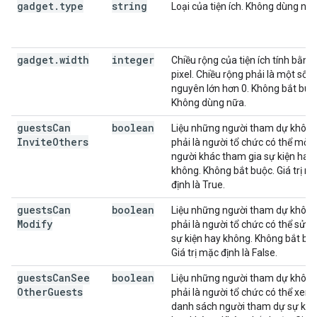
gadget
.
type
string
Loại của tiện ích. Không dùng nữa
gadget
.
width
integer
Chiều rộng của tiện ích tính bằng
pixel. Chiều rộng phải là một số
nguyên lớn hơn 0. Không bắt buộ
Không dùng nữa.
guests
Can
boolean
Liệu những người tham dự khôn
Invite
Others
phải là người tổ chức có thể mời
người khác tham gia sự kiện hay
không. Không bắt buộc. Giá trị m
định là True.
guests
Can
boolean
Liệu những người tham dự khôn
Modify
phải là người tổ chức có thể sửa 
sự kiện hay không. Không bắt bu
Giá trị mặc định là False.
guests
Can
See
boolean
Liệu những người tham dự khôn
Other
Guests
phải là người tổ chức có thể xem
danh sách người tham dự sự kiệ