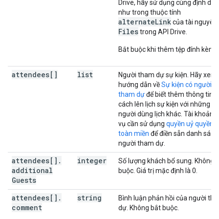
Drive, hãy sử dụng cùng định dạ
như trong thuộc tính
alternateLink
của tài nguyên
Files
trong API Drive.
Bắt buộc khi thêm tệp đính kèm.
attendees[]
list
Người tham dự sự kiện. Hãy xem
hướng dẫn về
Sự kiện có người
tham dự
để biết thêm thông tin v
cách lên lịch sự kiện với những
người dùng lịch khác. Tài khoản d
vụ cần sử dụng
quyền uỷ quyền t
toàn miền
để điền sẵn danh sách
người tham dự.
attendees[]
.
integer
Số lượng khách bổ sung. Không 
additional
buộc. Giá trị mặc định là 0.
Guests
attendees[]
.
string
Bình luận phản hồi của người th
comment
dự. Không bắt buộc.