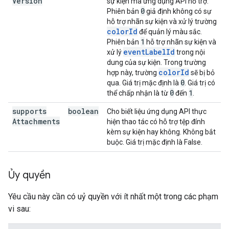
Version
sự kiện mà ứng dụng API hỗ trợ.
0
Phiên bản
giả định không có sự
hỗ trợ nhãn sự kiện và xử lý trường
colorId
để quản lý màu sắc.
1
Phiên bản
hỗ trợ nhãn sự kiện và
eventLabelId
xử lý
trong nội
dung của sự kiện. Trong trường
colorId
hợp này, trường
sẽ bị bỏ
0
qua. Giá trị mặc định là
. Giá trị có
0
1
thể chấp nhận là từ
đến
.
supports
boolean
Cho biết liệu ứng dụng API thực
Attachments
hiện thao tác có hỗ trợ tệp đính
kèm sự kiện hay không. Không bắt
buộc. Giá trị mặc định là False.
Ủy quyền
Yêu cầu này cần có uỷ quyền với ít nhất một trong các phạm
vi sau: