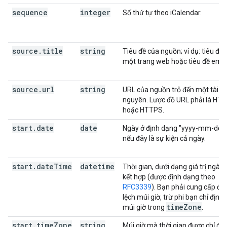
sequence
integer
Số thứ tự theo iCalendar.
source
.
title
string
Tiêu đề của nguồn; ví dụ: tiêu đề 
một trang web hoặc tiêu đề emai
source
.
url
string
URL của nguồn trỏ đến một tài
nguyên. Lược đồ URL phải là HT
hoặc HTTPS.
start
.
date
date
Ngày ở định dạng "yyyy-mm-dd",
nếu đây là sự kiện cả ngày.
start
.
date
Time
datetime
Thời gian, dưới dạng giá trị ngày 
kết hợp (được định dạng theo
RFC3339
). Bạn phải cung cấp độ
lệch múi giờ, trừ phi bạn chỉ định 
time
Zone
múi giờ trong
.
start
.
time
Zone
string
Múi giờ mà thời gian được chỉ địn