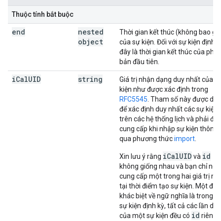
Thuộc tính bắt buộc
end
nested
Thời gian kết thúc (không bao g
object
của sự kiện. Đối với sự kiện định k
đây là thời gian kết thúc của phiê
bản đầu tiên.
i
Cal
UID
string
Giá trị nhận dạng duy nhất của s
kiện như được xác định trong
RFC5545
. Tham số này được dù
để xác định duy nhất các sự kiện
trên các hệ thống lịch và phải đư
cung cấp khi nhập sự kiện thông
qua phương thức
import
.
iCalUID
id
Xin lưu ý rằng
và
không giống nhau và bạn chỉ nên
cung cấp một trong hai giá trị nà
tại thời điểm tạo sự kiện. Một đi
khác biệt về ngữ nghĩa là trong c
sự kiện định kỳ, tất cả các lần diễ
id
của một sự kiện đều có
riêng,