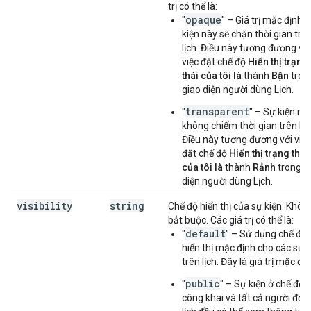
trị có thể là:
opaque
"
" – Giá trị mặc định.
kiện này sẽ chặn thời gian trê
lịch. Điều này tương đương với
việc đặt chế độ
Hiển thị trạng
thái của tôi là
thành
Bận
tron
giao diện người dùng Lịch.
transparent
"
" – Sự kiện nà
không chiếm thời gian trên lịc
Điều này tương đương với việc
đặt chế độ
Hiển thị trạng thái
của tôi là
thành
Rảnh
trong g
diện người dùng Lịch.
visibility
string
Chế độ hiển thị của sự kiện. Khôn
bắt buộc. Các giá trị có thể là:
default
"
" – Sử dụng chế độ
hiển thị mặc định cho các sự k
trên lịch. Đây là giá trị mặc địn
public
"
" – Sự kiện ở chế độ
công khai và tất cả người đọc