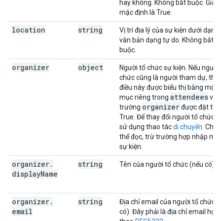
hay không. Không bắt buộc. Giá tr
mặc định là True.
location
string
Vị trí địa lý của sự kiện dưới dạng
văn bản dạng tự do. Không bắt
buộc.
organizer
object
Người tổ chức sự kiện. Nếu người
chức cũng là người tham dự, thì
điều này được biểu thị bằng một
attendees
mục riêng trong
với
organizer
trường
được đặt th
True. Để thay đổi người tổ chức, 
sử dụng thao tác
di chuyển
. Chỉ 
thể đọc, trừ trường hợp nhập mộ
sự kiện.
organizer
.
string
Tên của người tổ chức (nếu có).
display
Name
organizer
.
string
Địa chỉ email của người tổ chức 
email
có). Đây phải là địa chỉ email hợp 