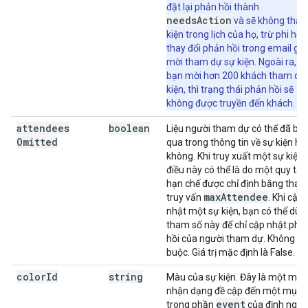
đặt lại phản hồi thành
needsAction
và sẽ không thấy
kiện trong lịch của họ, trừ phi họ
thay đổi phản hồi trong email gửi 
mời tham dự sự kiện. Ngoài ra, n
bạn mời hơn 200 khách tham dự
kiện, thì trạng thái phản hồi sẽ
không được truyền đến khách.
attendees
boolean
Liệu người tham dự có thể đã bị 
Omitted
qua trong thông tin về sự kiện ha
không. Khi truy xuất một sự kiện,
điều này có thể là do một quy tắc
hạn chế được chỉ định bằng tham
max
Attendee
truy vấn
. Khi cập
nhật một sự kiện, bạn có thể dùn
tham số này để chỉ cập nhật phả
hồi của người tham dự. Không bắ
buộc. Giá trị mặc định là False.
color
Id
string
Màu của sự kiện. Đây là một mã
nhận dạng đề cập đến một mục
event
trong phần
của định nghĩ