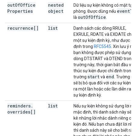
out
Of
Office
nested
Dữ liệu sự kiện không có mặt tại 
Properties
object
event
Ty
phòng. Được dùng nếu
out
Of
Office
là
.
recurrence[]
list
Danh sách các dòng RRULE,
EXRULE, RDATE và EXDATE cho
một sự kiện định kỳ, như được ch
định trong
RFC5545
. Xin lưu ý rằ
bạn không được phép sử dụng c
dòng DTSTART và DTEND trong
trường này; thời gian bắt đầu và 
thúc sự kiện được chỉ định trong 
start
end
trường
và
. Trường nà
sẽ bị bỏ qua đối với các sự kiện d
ra một lần hoặc các lần diễn ra c
sự kiện định kỳ.
reminders
.
list
Nếu sự kiện không sử dụng lời nh
overrides[]
mặc định, thì danh sách này sẽ liệ
kê những lời nhắc dành riêng cho
kiện đó. Nếu bạn chưa đặt lời nhắ
thì danh sách này sẽ cho biết rằn