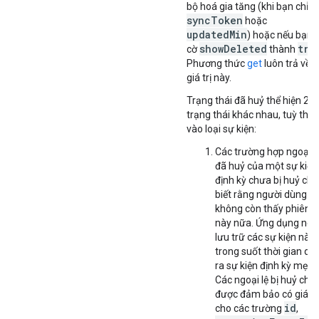
bộ hoá gia tăng (khi bạn chỉ đ
syncToken
hoặc
updatedMin
) hoặc nếu bạn 
showDeleted
tru
cờ
thành
Phương thức
get
luôn trả về 
giá trị này.
Trạng thái đã huỷ thể hiện 2
trạng thái khác nhau, tuỳ thu
vào loại sự kiện:
Các trường hợp ngoại l
đã huỷ của một sự kiện
định kỳ chưa bị huỷ cho
biết rằng người dùng sẽ
không còn thấy phiên 
này nữa. Ứng dụng nên
lưu trữ các sự kiện này
trong suốt thời gian diễ
ra sự kiện định kỳ mẹ.
Các ngoại lệ bị huỷ chỉ
được đảm bảo có giá tr
id
cho các trường
,