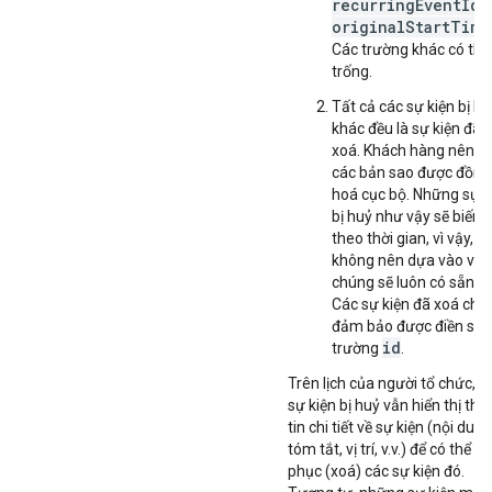
recurringEventId
v
originalStartTime
Các trường khác có thể 
trống.
Tất cả các sự kiện bị hu
khác đều là sự kiện đã b
xoá. Khách hàng nên x
các bản sao được đồng
hoá cục bộ. Những sự k
bị huỷ như vậy sẽ biến 
theo thời gian, vì vậy, b
không nên dựa vào việ
chúng sẽ luôn có sẵn.
Các sự kiện đã xoá chỉ
đảm bảo được điền sẵn
id
trường
.
Trên lịch của người tổ chức, c
sự kiện bị huỷ vẫn hiển thị thô
tin chi tiết về sự kiện (nội dung
tóm tắt, vị trí, v.v.) để có thể kh
phục (xoá) các sự kiện đó.