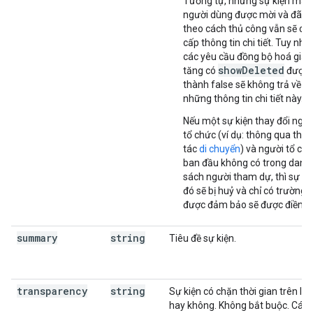
Tương tự, những sự kiện mà
người dùng được mời và đã x
theo cách thủ công vẫn sẽ cu
cấp thông tin chi tiết. Tuy nhiê
các yêu cầu đồng bộ hoá gia
showDeleted
tăng có
được 
thành false sẽ không trả về
những thông tin chi tiết này.
Nếu một sự kiện thay đổi ngườ
tổ chức (ví dụ: thông qua thao
tác
di chuyển
) và người tổ chư
ban đầu không có trong danh
sách người tham dự, thì sự ki
đó sẽ bị huỷ và chỉ có trường
được đảm bảo sẽ được điền s
summary
string
Tiêu đề sự kiện.
transparency
string
Sự kiện có chặn thời gian trên lịc
hay không. Không bắt buộc. Các 