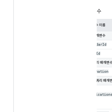
매개변수
매개변수 이름
경로 매개변수
calendar
Id
event
Id
필수 쿼리 매개변
destination
선택적 쿼리 매개
send
Notification