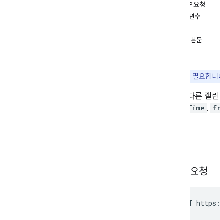
이벤트
HTTP 요청
개요
매개변수
delete
승인
get
요청 본문
import
응답
insert
instances
참고:
승인
이 필요합니
list
일정을 다른 캘린
move
focusTime
,
f
patch
빠른 추가
update
요청
watch
한가함
/
바쁨
설정
HTTP 요청
클라이언트 라이브러리
사용량 한도
POST https: