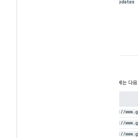
send
Updates
승인
이 요청에는 다음
범위
https:
/
/
www
.
g
https:
/
/
www
.
g
https:
/
/
www
.
g