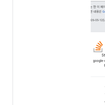
달리 명시되지 않는 한 이 
부여됩니다. 자세한 내용은
G
최종 업데이트: 2026-05-12(
블로그
S
Google Workspace 개발자 블로
google
그 읽기
개발자용 Google Workspace
플랫폼 개요
개발자 제품