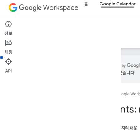
홈
Google Calendar
Workspace
Google Calendar
정보
개요
가이드
참조
MCP 서버
지원
채팅
API
있을 수 있습니다.
Calendar API
v3
홈
Google Wor
리소스 요약
Acl
Events:
캘린더 목록
캘린더
채널
이 페이지의 내용
색상
요청