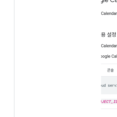
Google Cal
다.
API 사용 설정
Google Cale
Google Ca
CLI
콘솔
gcloud
serv
PROJECT_I