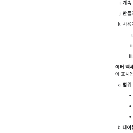
계속
만들
사용
데이터 액
널이 표시됩
범위
테이