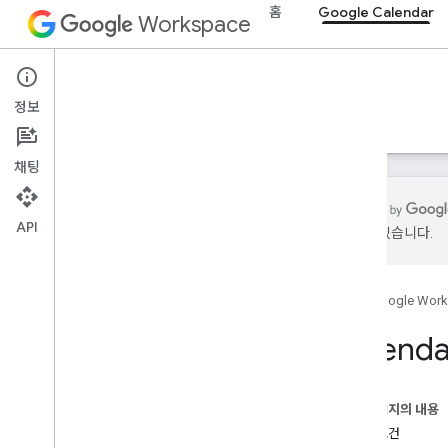
홈
Google Calendar
Workspace
Google Calendar
정보
개요
가이드
참조
MCP 서버
지원
채팅
API
있을 수 있습니다.
가이드
Calendar MCP 서버 구성
홈
Google Wor
MCP 참조
Calend
개요
도구
이 페이지의 내용
기본 요건