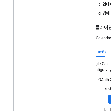
업데
앱에
MCP 클라이
Google Cal
Antigravity
Google Ca
는 Antigravit
OAut
G