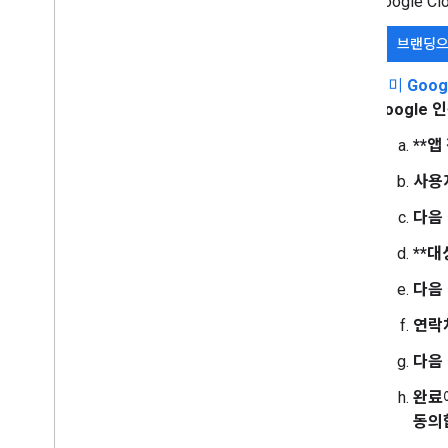
Google 
브랜딩으
이미
Goo
Google
**앱
사용
다음
**대
다음
연락
다음
완료
동의