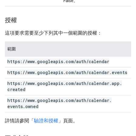
False。
授權
這項要求需要至少下列其中一個範圍的授權：
範圍
https:
/
/
www
.
googleapis
.
com
/
auth
/
calendar
https:
/
/
www
.
googleapis
.
com
/
auth
/
calendar
.
events
https:
/
/
www
.
googleapis
.
com
/
auth
/
calendar
.
app
.
created
https:
/
/
www
.
googleapis
.
com
/
auth
/
calendar
.
events
.
owned
詳情請參閱「
驗證和授權
」頁面。