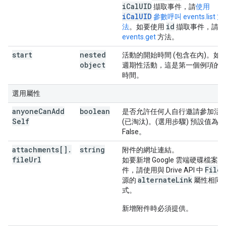
iCalUID
擷取事件，請
使用
iCalUID
參數呼叫 events.list 方
id
法
。如要使用
擷取事件，請呼
events.get
方法。
start
nested
活動的開始時間 (包含在內)。如
object
週期性活動，這是第一個例項的
時間。
選用屬性
anyone
Can
Add
boolean
是否允許任何人自行邀請參加活
Self
(已淘汰)。(選用步驟) 預設值為
False。
attachments[]
.
string
附件的網址連結。
file
Url
如要新增 Google 雲端硬碟檔案附
Files
件，請使用與 Drive API 中
alternateLink
源的
屬性相同
式。
新增附件時必須提供。