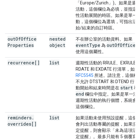
「Europe/Zurich」)。如果是週
活動，這個欄位為必填，並指定
性活動展開的時區。如果是單一
動，這個欄位為選填，可指出活
始/結束的自訂時區。
out
Of
Office
nested
不在辦公室的活動資料。如果
Properties
object
event
Type
out
Of
Office
為
，
使用這個屬性。
recurrence[]
list
週期性活動的 RRULE、EXRULE
RDATE 和 EXDATE 行清單，如
RFC5545
所述。請注意，這個欄
不允許 DTSTART 和 DTEND 行
start
動開始和結束時間是在
和
end
欄位中指定。如果是單一活
週期性活動的執行個體，系統會
這個欄位。
reminders
.
list
如果活動未使用預設提醒，這個
overrides[]
會列出活動專屬的提醒，如果沒
定提醒，則會顯示「未為這項活
定提醒」。最多只能有 5 個覆寫