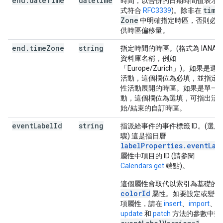
end
.
date
Time
datetime
時間，以合併的日期時間值表示 (
time
式符合
RFC3339
)。除非在
Zone
中明確指定時區，否則必
供時區偏移量。
end
.
time
Zone
string
指定時間的時區。(格式為 IANA 
資料庫名稱，例如
「Europe/Zurich」)。如果是週
活動，這個欄位為必填，並指定
性活動展開的時區。如果是單一
動，這個欄位為選填，可指出活
始/結束的自訂時區。
event
Label
Id
string
指派給事件的事件標籤 ID。(選用
驟) 這是指日曆
labelProperties.eventLab
屬性中項目的 ID (請參閱
Calendars.get
端點)。
這個屬性會取代以索引為基礎的
colorId
屬性。如要設定或變更
項屬性，請在
insert
、
import
、
update
和
patch
方法的參數中指