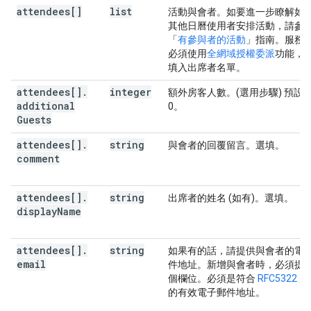
attendees[]
list
活動與會者。如要進一步瞭解如
其他日曆使用者安排活動，請參
「
有參與者的活動
」指南。服務
必須使用
全網域授權委派
功能，
填入出席者名單。
attendees[]
.
integer
額外房客人數。(選用步驟) 預設
additional
0。
Guests
attendees[]
.
string
與會者的回覆留言。選填。
comment
attendees[]
.
string
出席者的姓名 (如有)。選填。
display
Name
attendees[]
.
string
如果有的話，請提供與會者的電
email
件地址。新增與會者時，必須提
個欄位。必須是符合
RFC5322
規
的有效電子郵件地址。