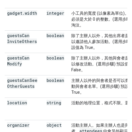
gadget
.
width
integer
小工具的寬度 (以像素為單位)。
必須是大於 0 的整數。(選用步驟)
淘汰。
guests
Can
boolean
除了主辦人以外，其他出席者是
Invite
Others
以邀請他人參加活動。(選用步驟)
設值為 True。
guests
Can
boolean
除了主辦人以外，其他與會者是
Modify
以修改活動。(選用步驟) 預設值
False。
guests
Can
See
boolean
主辦人以外的與會者是否可以查
Other
Guests
動與會者名單。(選用步驟) 預設
True。
location
string
活動的地理位置，格式不限。選
organizer
object
活動主辦人。如果主辦人也是與
attendees
者，
中會另外顯示一