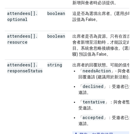
新增與會者時必須提供。
attendees[]
.
boolean
這是否為選填出席者。(選用步驟)
optional
設值為 False。
attendees[]
.
boolean
出席者是否為資源。只有在首次
resource
會者新增至活動時，才能設定此
目。系統會忽略後續修改。(選用
驟) 預設值為 False。
attendees[]
.
string
出席者的回覆狀態。可能的值包
response
Status
needsAction
「
」- 與會者
回覆邀請 (建議用於新活動)。
declined
「
」：受邀者已拒
邀請。
tentative
「
」：與會者暫
受邀請。
accepted
「
」：受邀者已接
邀請。