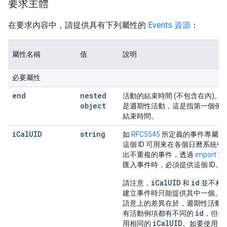
要求主體
在要求內容中，請提供具有下列屬性的
Events 資源
：
屬性名稱
值
說明
必要屬性
end
nested
活動的結束時間 (不包含在內)。
object
是週期性活動，這是指第一個例
結束時間。
i
Cal
UID
string
如
RFC5545
所定義的事件專屬 ID
這個 ID 可用來在各個日曆系統中
出不重複的事件，透過
import
方
匯入事件時，必須提供這個 ID。
iCalUID
id
請注意，
和
並不相
建立事件時只能提供其中一個。
語意上的差異在於，週期性活動
id
有活動例項都有不同的
，但都
iCalUID
用相同的
。如要使用