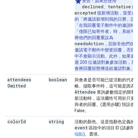
警告：
如果您使用
declined
tentative
、
或
accepted
值新增活動，當受邀
的「將邀請新增到我的日曆」設
「在我回覆電子郵件中的邀請時
「僅限已知寄件者」時，系統可
將他們的回覆重設為
needsAction
，且除非他們在
邀請電子郵件中變更回覆，否則
中不會顯示活動。此外，如果邀
過 200 位邀請對象參加活動，系
會將回覆狀態傳送給邀請對象。
attendees
boolean
與會者是否可能已從活動的代表
Omitted
略。擷取事件時，這可能是因為
Attendee
查詢參數指定的限制
新活動時，這項屬性可用於只更
與者的回覆。(選用步驟) 預設值
False。
color
Id
string
活動的顏色。這是指顏色定義的
event
區段中的項目 ID (請參閱
端點
)。選填。