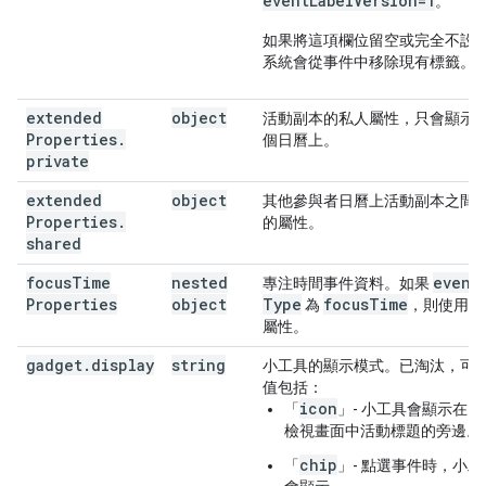
eventLabelVersion=1
。
如果將這項欄位留空或完全不設
系統會從事件中移除現有標籤。
extended
object
活動副本的私人屬性，只會顯示
Properties
.
個日曆上。
private
extended
object
其他參與者日曆上活動副本之間
Properties
.
的屬性。
shared
focus
Time
nested
event
專注時間事件資料。如果
Properties
object
Type
focus
Time
為
，則使用這
屬性。
gadget
.
display
string
小工具的顯示模式。已淘汰，可
值包括：
icon
「
」- 小工具會顯示在日
檢視畫面中活動標題的旁邊。
chip
「
」- 點選事件時，小工