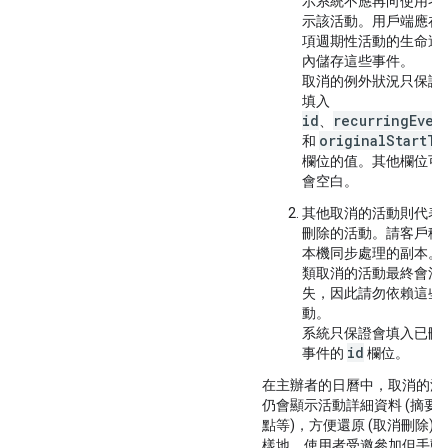
示系統不應再向使用者
示該活動。用戶端應在
項週期性活動的生命週
內儲存這些事件。
取消的例外狀況只保證
填入
id
recurringEven
、
originalStartTi
和
欄位的值。其他欄位可
會空白。
其他取消的活動則代表
刪除的活動。請客戶移
本機同步處理的副本。
類取消的活動最終會消
失，因此請勿依賴這些
動。
系統只保證會填入已刪
id
事件的
欄位。
在主辦者的日曆中，取消的活
仍會顯示活動詳細資料 (摘要
點等)，方便還原 (取消刪除)
樣地，使用者受邀參加但手動