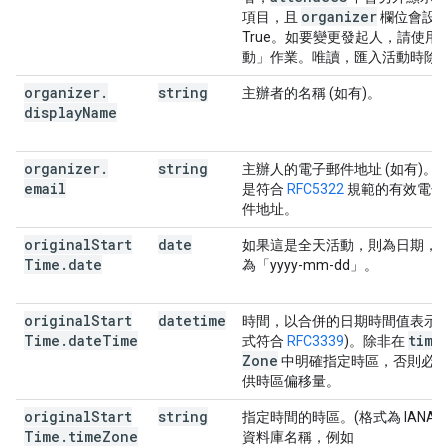
organizer
項目，且
欄位會設
True。如要變更發起人，請使用
動」
作業。唯讀，匯入活動時除
organizer
.
string
主辦者的名稱 (如有)。
display
Name
organizer
.
string
主辦人的電子郵件地址 (如有)。
email
是符合
RFC5322
規範的有效電子
件地址。
original
Start
date
如果這是全天活動，則為日期，
Time
.
date
為「yyyy-mm-dd」。
original
Start
datetime
時間，以合併的日期時間值表示 (
Time
.
date
Time
time
式符合
RFC3339
)。除非在
Zone
中明確指定時區，否則必
供時區偏移量。
original
Start
string
指定時間的時區。(格式為 IANA 
Time
.
time
Zone
資料庫名稱，例如