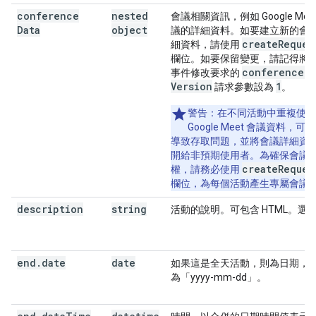
conference
nested
會議相關資訊，例如 Google Mee
Data
object
議的詳細資料。如要建立新的會
create
Reques
細資料，請使用
欄位。如要保留變更，請記得將
conference
Da
事件修改要求的
Version
1
請求參數設為
。
警告：
在不同活動中重複使用
Google Meet 會議資料，可
導致存取問題，並將會議詳細資
開給非預期使用者。為確保會議
createReques
權，請務必使用
欄位，為每個活動產生專屬會議
description
string
活動的說明。可包含 HTML。選
end
.
date
date
如果這是全天活動，則為日期，
為「yyyy-mm-dd」。