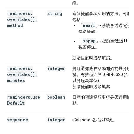
醒。
reminders
.
string
這個提醒事項所用的方法。可能
overrides[]
.
包括：
method
email
「
」- 系統會透過電子
傳送提醒。
popup
「
」- 提醒會透過 UI 
視窗傳送。
新增提醒時必須填寫。
reminders
.
integer
提醒通知應在活動開始前幾分鐘
overrides[]
.
發。有效值介於 0 和 40320 (4 
minutes
以分鐘為單位)。
新增提醒時必須填寫。
reminders
.
use
boolean
日曆的預設提醒事項是否適用於
Default
動。
sequence
integer
iCalendar 格式的序號。