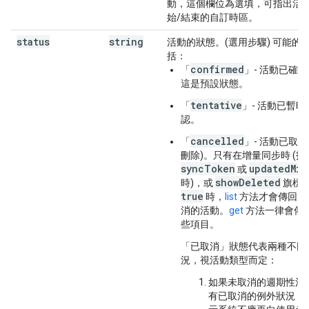
動，這個欄位為選填，可指出活
始/結束的自訂時區。
status
string
活動的狀態。(選用步驟) 可能的
括：
confirmed
「
」- 活動已確
這是預設狀態。
tentative
「
」- 活動已暫時
認。
cancelled
「
」- 活動已取消 
刪除)。只有在增量同步時 (指
syncToken
updatedMin
或
showDeleted
時)，或
旗標
true
時，
list
方法才會傳回已
消的活動。
get
方法一律會傳
些項目。
「已取消」狀態代表兩種不同
況，視活動類型而定：
如果未取消的週期性活
有已取消的例外狀況，