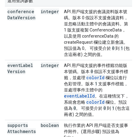
選用查詢參數
conference
integer
API 用戶端支援的會議資料版本號
Data
Version
碼。版本 0 假設不支援會議資料，
並忽略活動主體中的會議資料。第
1 版支援複製 ConferenceData，
以及使用 conferenceData 的
createRequest 欄位建立新會議。
0
1
預設值為 0。 可接受介於
到
(包
含這兩者) 之間的值。
event
Label
integer
API 用戶端支援的事件標籤功能版
Version
0
本號碼。版本
假設不支援事件標
colorId
籤，並處理
欄位以進行
1
色彩管理。版本
支援事件標籤，
並處理事件主體中的
eventLabelId
。在這種情況下，
colorId
系統會忽略
欄位。預設
0
0
1
值為
。 可接受介於
到
(包含這
兩者) 之間的值。
supports
boolean
執行作業的 API 用戶端是否支援事
Attachments
件附件。(選用步驟) 預設值為