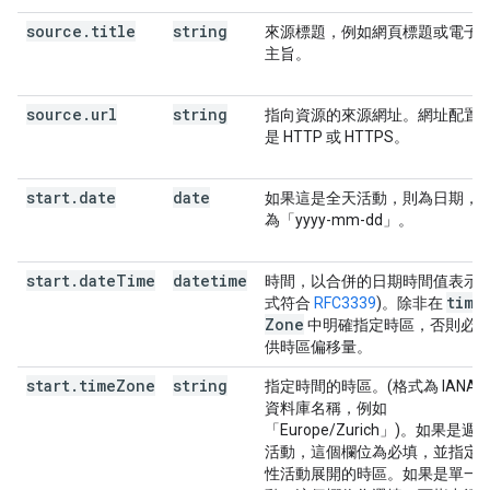
source
.
title
string
來源標題，例如網頁標題或電子
主旨。
source
.
url
string
指向資源的來源網址。網址配置
是 HTTP 或 HTTPS。
start
.
date
date
如果這是全天活動，則為日期，
為「yyyy-mm-dd」。
start
.
date
Time
datetime
時間，以合併的日期時間值表示 (
time
式符合
RFC3339
)。除非在
Zone
中明確指定時區，否則必
供時區偏移量。
start
.
time
Zone
string
指定時間的時區。(格式為 IANA 
資料庫名稱，例如
「Europe/Zurich」)。如果是週
活動，這個欄位為必填，並指定
性活動展開的時區。如果是單一