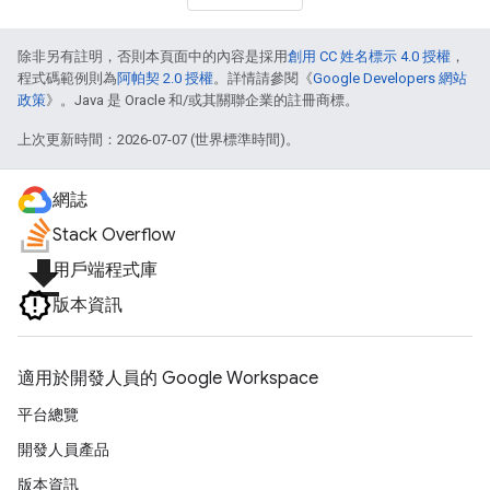
除非另有註明，否則本頁面中的內容是採用
創用 CC 姓名標示 4.0 授權
，
程式碼範例則為
阿帕契 2.0 授權
。詳情請參閱《
Google Developers 網站
政策
》。Java 是 Oracle 和/或其關聯企業的註冊商標。
上次更新時間：2026-07-07 (世界標準時間)。
網誌
Stack Overflow
file_download
用戶端程式庫
版本資訊
適用於開發人員的 Google Workspace
平台總覽
開發人員產品
版本資訊