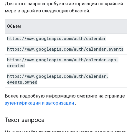
Для этого запроса требуется авторизация по крайней
мере в одной из следующих областей:
Объем
https:
/
/
www
.
googleapis
.
com
/
auth
/
calendar
https:
/
/
www
.
googleapis
.
com
/
auth
/
calendar
.
events
https:
/
/
www
.
googleapis
.
com
/
auth
/
calendar
.
app
.
created
https:
/
/
www
.
googleapis
.
com
/
auth
/
calendar
.
events
.
owned
Более подробную информацию смотрите на странице
аутентификации и авторизации
.
Текст запроса