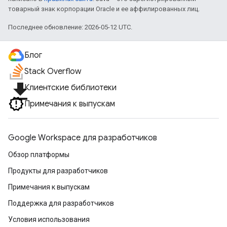
товарный знак корпорации Oracle и ее аффилированных лиц.
Последнее обновление: 2026-05-12 UTC.
Блог
Stack Overflow
file_download
Клиентские библиотеки
Примечания к выпускам
Google Workspace для разработчиков
Обзор платформы
Продукты для разработчиков
Примечания к выпускам
Поддержка для разработчиков
Условия использования