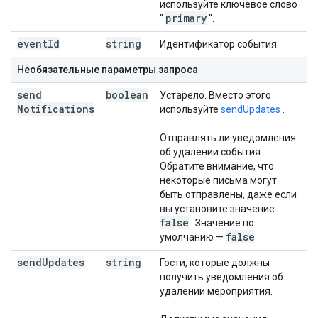
используйте ключевое слово
primary
"
".
event
Id
string
Идентификатор события.
Необязательные параметры запроса
send
boolean
Устарело. Вместо этого
Notifications
используйте
sendUpdates
.
Отправлять ли уведомления
об удалении события.
Обратите внимание, что
некоторые письма могут
быть отправлены, даже если
вы установите значение
false
. Значение по
false
умолчанию —
.
send
Updates
string
Гости, которые должны
получить уведомления об
удалении мероприятия.