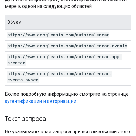
мере в одной из следующих областей:
Объем
https:
/
/
www
.
googleapis
.
com
/
auth
/
calendar
https:
/
/
www
.
googleapis
.
com
/
auth
/
calendar
.
events
https:
/
/
www
.
googleapis
.
com
/
auth
/
calendar
.
app
.
created
https:
/
/
www
.
googleapis
.
com
/
auth
/
calendar
.
events
.
owned
Более подробную информацию смотрите на странице
аутентификации и авторизации
.
Текст запроса
Не указывайте текст запроса при использовании этого