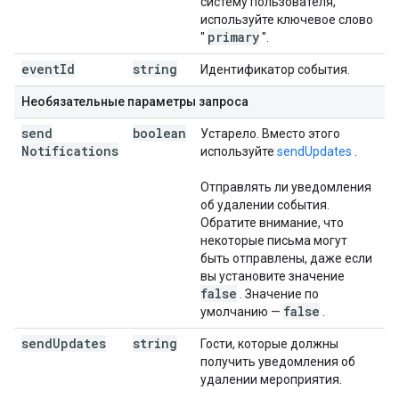
систему пользователя,
используйте ключевое слово
primary
"
".
event
Id
string
Идентификатор события.
Необязательные параметры запроса
send
boolean
Устарело. Вместо этого
Notifications
используйте
sendUpdates
.
Отправлять ли уведомления
об удалении события.
Обратите внимание, что
некоторые письма могут
быть отправлены, даже если
вы установите значение
false
. Значение по
false
умолчанию —
.
send
Updates
string
Гости, которые должны
получить уведомления об
удалении мероприятия.