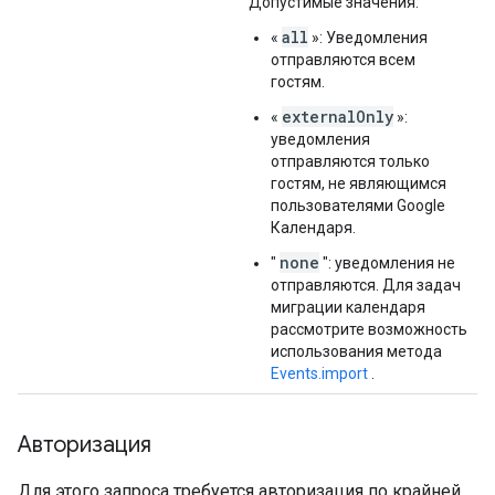
Допустимые значения:
all
«
»: Уведомления
отправляются всем
гостям.
externalOnly
«
»:
уведомления
отправляются только
гостям, не являющимся
пользователями Google
Календаря.
none
"
": уведомления не
отправляются. Для задач
миграции календаря
рассмотрите возможность
использования метода
Events.import
.
Авторизация
Для этого запроса требуется авторизация по крайней