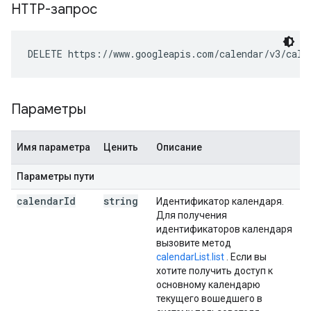
HTTP-запрос
DELETE https://www.googleapis.com/calendar/v3/cale
Параметры
Имя параметра
Ценить
Описание
Параметры пути
calendar
Id
string
Идентификатор календаря.
Для получения
идентификаторов календаря
вызовите метод
calendarList.list
. Если вы
хотите получить доступ к
основному календарю
текущего вошедшего в