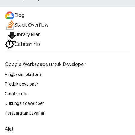
Blog
Stack Overflow
file_download
Library klien
Catatan rilis
Google Workspace untuk Developer
Ringkasan platform
Produk developer
Catatan rilis
Dukungan developer
Persyaratan Layanan
Alat