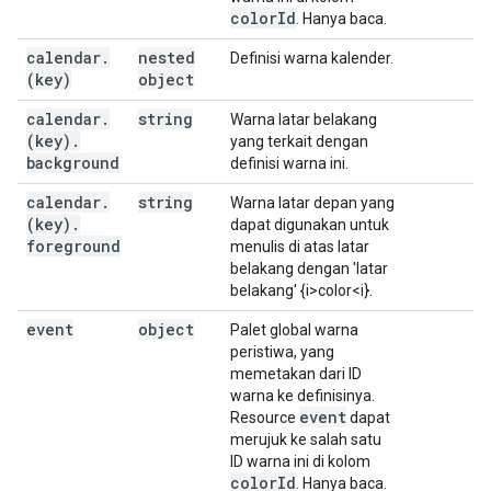
color
Id
. Hanya baca.
calendar
.
nested
Definisi warna kalender.
(key)
object
calendar
.
string
Warna latar belakang
(key)
.
yang terkait dengan
background
definisi warna ini.
calendar
.
string
Warna latar depan yang
(key)
.
dapat digunakan untuk
foreground
menulis di atas latar
belakang dengan 'latar
belakang' {i>color<i}.
event
object
Palet global warna
peristiwa, yang
memetakan dari ID
warna ke definisinya.
event
Resource
dapat
merujuk ke salah satu
ID warna ini di kolom
color
Id
. Hanya baca.