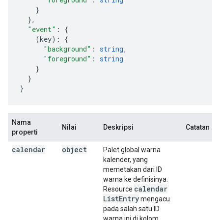
}
,
"event"
:
(
key
)
:
"background"
:
string
,
"foreground"
:
string
}

}
Nama
Nilai
Deskripsi
Catatan
properti
calendar
object
Palet global warna
kalender, yang
memetakan dari ID
warna ke definisinya.
calendar
Resource
List
Entry
mengacu
pada salah satu ID
warna ini di kolom