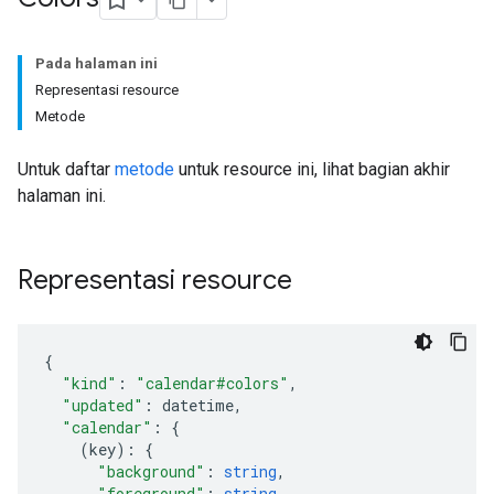
Pada halaman ini
Representasi resource
Metode
Untuk daftar
metode
untuk resource ini, lihat bagian akhir
halaman ini.
Representasi resource
"kind"
:
"calendar#colors"
,
"updated"
:
datetime
,
"calendar"
:
(
key
)
:
"background"
:
string
,
"foreground"
:
string