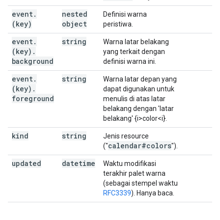
event
.
nested
Definisi warna
(key)
object
peristiwa.
event
.
string
Warna latar belakang
(key)
.
yang terkait dengan
background
definisi warna ini.
event
.
string
Warna latar depan yang
(key)
.
dapat digunakan untuk
foreground
menulis di atas latar
belakang dengan 'latar
belakang' {i>color<i}.
kind
string
Jenis resource
calendar#colors
("
").
updated
datetime
Waktu modifikasi
terakhir palet warna
(sebagai stempel waktu
RFC3339
). Hanya baca.