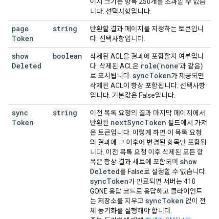
이지 크기는 항목 250개를 초과할 수 없습
니다. 선택사항입니다.
page
string
반환할 결과 페이지를 지정하는 토큰입니
Token
다. 선택사항입니다.
show
boolean
삭제된 ACL을 결과에 포함할지 여부입니
Deleted
role
none
다. 삭제된 ACL은
('
'과 같음)
sync
Token
로 표시됩니다.
가 제공되면
삭제된 ACL이 항상 포함됩니다. 선택사항
입니다. 기본값은 False입니다.
sync
string
이전 목록 요청의 결과 마지막 페이지에서
Token
next
Sync
Token
반환된
필드에서 가져
온 토큰입니다. 이렇게 하면 이 목록 요청
의 결과에 그 이후에 변경된 항목만 포함됩
니다. 이전 목록 요청 이후 삭제된 모든 항
show
목은 항상 결과 세트에 포함되며
Deleted
를 False로 설정할 수 없습니다.
sync
Token
가 만료되면 서버는 410
GONE 응답 코드로 응답하고 클라이언트
sync
Token
는 저장소를 지우고
없이 전
체 동기화를 실행해야 합니다.