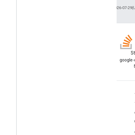
최종 업데이트: 2026-07-29(
블로그
S
Google Workspace 개발자 블로
google
그 읽기
개발자용 Google Workspace
플랫폼 개요
개발자 제품
출시 노트
개발자 지원