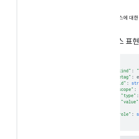
list
메서드
patch
update
이 리소스에 대
watch
캘린더 목록
캘린더
리소스 표
채널
색상
이벤트
한가함
/
바쁨
"kind"
:
설정
"etag"
:
e
"id"
:
str
클라이언트 라이브러리
"scope"
:
사용량 한도
"type"
:
"value"
}
,
"role"
:
s
}