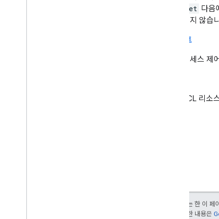
get
다음
되지 않습니
업데이트
액세스 제
시계
ACL 리소
달리 명시되지 않는 한 이 
부여됩니다. 자세한 내용은
G