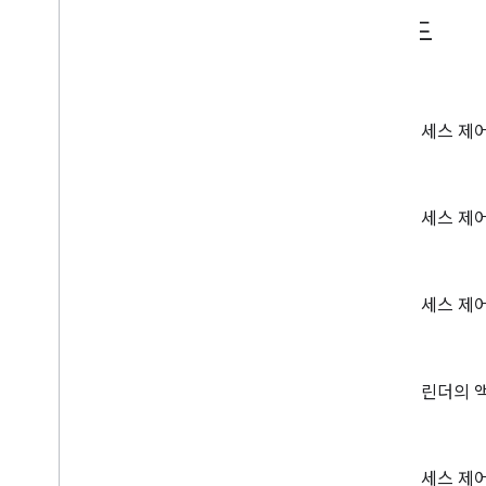
메서드
삭제
액세스 제어
get
액세스 제어
insert
액세스 제어
list
캘린더의 액
patch
액세스 제어