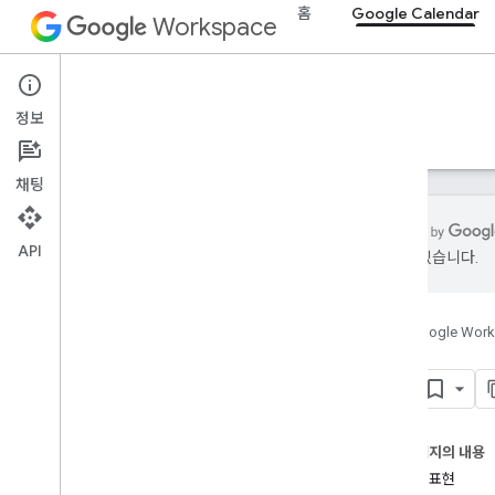
홈
Google Calendar
Workspace
Google Calendar
정보
개요
가이드
참조
MCP 서버
지원
채팅
API
있을 수 있습니다.
Calendar API
v3
홈
Google Wor
리소스 요약
Acl
Acl
개요
delete
get
이 페이지의 내용
insert
리소스 표현