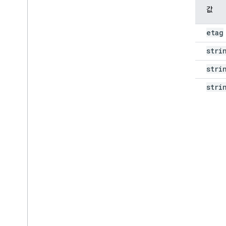
속성 이
값
름
etag
etag
id
stri
kind
stri
role
stri