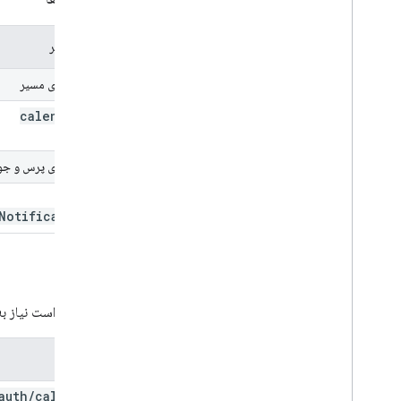
نام پارامتر
پارامترهای مسیر
calendar
Id
پارامترهای پرس و جو
send
Notifications
مجوز
این درخواست نیاز به
محدوده
auth
/
calendar