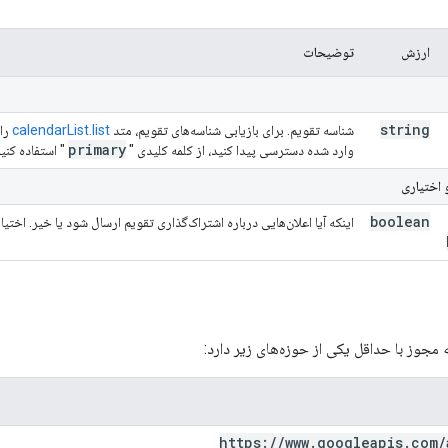
ارزش
توضیحات
string
شناسه تقویم. برای بازیابی شناسه‌های تقویم، متد
calendarList.list
را 
primary
وارد شده دسترسی پیدا کنید، از کلمه کلیدی "
" استفاده کنید
 اختیاری
boolean
اینکه آیا اعلان‌هایی درباره اشتراک‌گذاری تقویم ارسال شود یا خیر. ا
 مجوز با حداقل یکی از حوزه‌های زیر دارد:
https:
/
/
www
.
googleapis
.
com
/