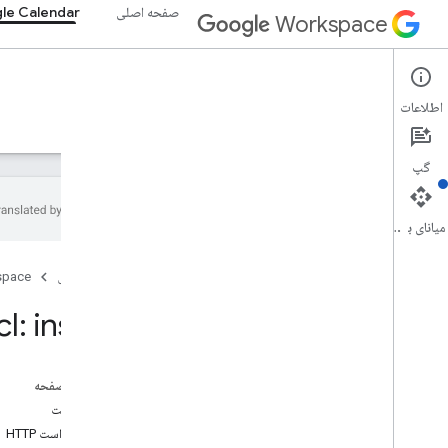
صفحه اصلی
le Calendar
Workspace
Google Calendar
اطلاعات
نمای کلی
راهنما
مرجع
سرور MCP
پشتیبانی
گپ
میانای برنامه‌سازی کاربردی
تقویم API
صفحه اصلی
space
v3
خلاصه منابع
l: insert
Acl
نمای کلی
حذف
در این صفحه
گرفتن
درخواست
درج کنید
درخواست HTTP