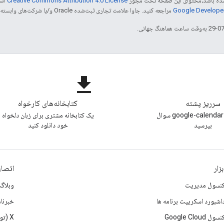
ر شده باشد،‌محتوای این صفحه تحت مجوز
Creative Commons Attribution 4.0 License
است
مراجعه کنید. جاوا علامت تجاری ثبت‌شده Oracle و/یا شرکت‌های وابسته به آن است.
file_download
سرریز پشته
کتابخانه‌های کارخواه
با تگ google-calendar-api سوال
یک کتابخانه مشتری برای زبان دلخواه
بپرسید
خود دانلود کنید
بزار
اتصال
نسول مدیریت
وبلاگ
اشبورد اسکریپت برنامه ها
خبرنام
نسول Google Cloud
X (تویتر)