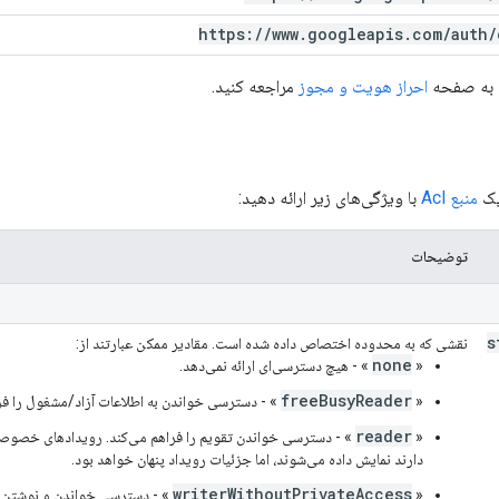
https:
/
/
www
.
googleapis
.
com
/
auth
/
، به صفحه
احراز هویت و مجوز
مراجعه کنید.
یک
منبع Acl
با ویژگی‌های زیر ارائه دهید:
توضیحات
s
نقشی که به محدوده اختصاص داده شده است. مقادیر ممکن عبارتند از:
none
«
» - هیچ دسترسی‌ای ارائه نمی‌دهد.
freeBusyReader
«
» - دسترسی خواندن به اطلاعات آزاد/مشغول را فرا
reader
«
» - دسترسی خواندن تقویم را فراهم می‌کند. رویدادهای خصوصی
دارند نمایش داده می‌شوند، اما جزئیات رویداد پنهان خواهد بود.
writerWithoutPrivateAccess
«
» - دسترسی خواندن و نوشتن به