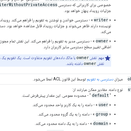
iterWithoutPrivateAccess
خصوصی برای کاربرانی که دسترسی
جزئیات رویداد پنهان خواهد بود.
writer
«
» - دسترسی خواندن و نوشتن به تقویم را فراهم می‌کند. روید
می‌کند.
owner
«
» - دسترسی مدیر به تقویم را فراهم می‌کند. این نقش تمام مجوزه
اضافی تغییر سطح دسترسی سایر کاربران دارد.
owner
مهم: نقش
با مالک داده‌های تقویم متفاوت است. یک تقویم یک مال
owner
نقش
داشته باشد.
o
میزان
دسترسی به تقویم
توسط این قانون ACL اعطا می‌شود.
s
نوع دامنه. مقادیر ممکن عبارتند از:
default
"
" - محدوده عمومی. این مقدار پیش‌فرض است.
user
«
» - دامنه را به یک کاربر واحد محدود می‌کند.
group
«
» - دامنه را به یک گروه محدود می‌کند.
domain
«
» - دامنه را به یک دامنه محدود می‌کند.