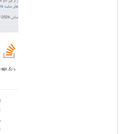
جز در مواردی که غیر از این ذک
جزئیات، به
خطمشی‌های سایت Google Developers‏
تاریخ آخرین به‌روزرسانی 2026-07-29 به‌وقت ساعت هماهنگ جهانی.
وبلاگ
وبلاگ Google Workspace
Developers را بخوانید
Google Workspace برای توسعه دهندگان
ا
نمای کلی پلتفرم
ک
محصولات توسعه دهنده
د
یادداشت های انتشار
ک