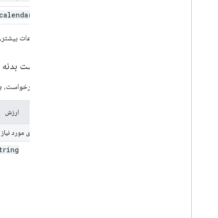
calendar
.
acls
برای اطلاعات بیشتر
درخواست بدنه
در بدنه درخواست، 
نام ملک
ارزش
ویژگی‌های مورد نیاز
tring
role