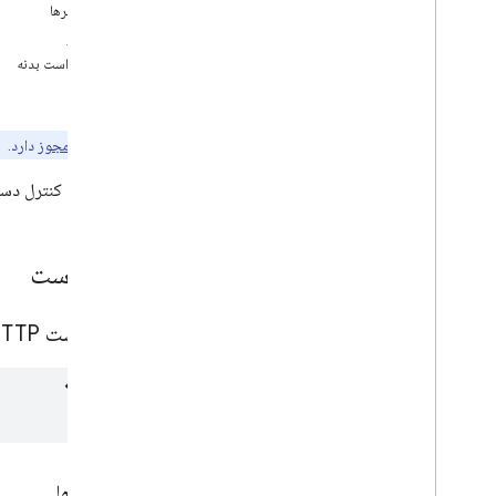
فهرست
پارامترها
پچ
مجوز
به روز رسانی
درخواست بدنه
تماشا کردن
پاسخ
فهرست تقویم
تقویم ها
توجه:
نیاز به
مجوز
دارد.
کانال ها
یک قانون کنترل دست
رنگ ها
رویداد
رایگان
درخواست
تنظیمات
کتابخانه‌های کارخواه
محدودیت های استفاده
درخواست HTTP
پارامترها