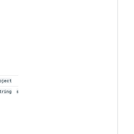
bject
scope
tring
scope
.
type