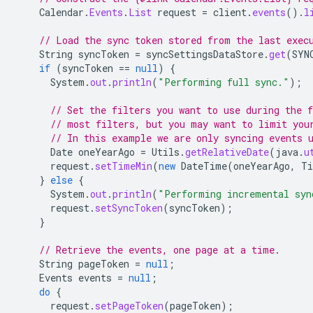
Calendar
.
Events
.
List
request
=
client
.
events
().
l
// Load the sync token stored from the last exec
String
syncToken
=
syncSettingsDataStore
.
get
(
SYN
if
(
syncToken
==
null
)
{
System
.
out
.
println
(
"Performing full sync."
);
// Set the filters you want to use during the 
// most filters, but you may want to limit you
// In this example we are only syncing events 
Date
oneYearAgo
=
Utils
.
getRelativeDate
(
java
.
u
request
.
setTimeMin
(
new
DateTime
(
oneYearAgo
,
Ti
}
else
{
System
.
out
.
println
(
"Performing incremental syn
request
.
setSyncToken
(
syncToken
);
}
// Retrieve the events, one page at a time.
String
pageToken
=
null
;
Events
events
=
null
;
do
{
request
.
setPageToken
(
pageToken
);