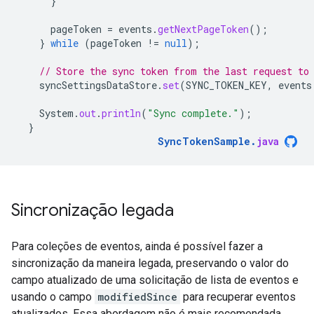
}
pageToken
=
events
.
getNextPageToken
();
}
while
(
pageToken
!=
null
);
// Store the sync token from the last request to
syncSettingsDataStore
.
set
(
SYNC_TOKEN_KEY
,
events
System
.
out
.
println
(
"Sync complete."
);
}
SyncTokenSample
.
java
Sincronização legada
Para coleções de eventos, ainda é possível fazer a
sincronização da maneira legada, preservando o valor do
campo atualizado de uma solicitação de lista de eventos e
usando o campo
modifiedSince
para recuperar eventos
atualizados. Essa abordagem não é mais recomendada