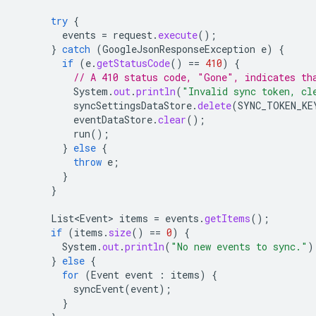
try
{
events
=
request
.
execute
();
}
catch
(
GoogleJsonResponseException
e
)
{
if
(
e
.
getStatusCode
()
==
410
)
{
// A 410 status code, "Gone", indicates th
System
.
out
.
println
(
"Invalid sync token, cl
syncSettingsDataStore
.
delete
(
SYNC_TOKEN_KE
eventDataStore
.
clear
();
run
();
}
else
{
throw
e
;
}
}
List<Event>
items
=
events
.
getItems
();
if
(
items
.
size
()
==
0
)
{
System
.
out
.
println
(
"No new events to sync."
)
}
else
{
for
(
Event
event
:
items
)
{
syncEvent
(
event
);
}