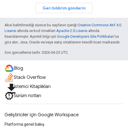
Geri bildirim gönderin
Aksi belirtilmediği sürece bu sayfanın içeriği
Creative Commons Atıf 4.0
Lisansı
altında ve kod örnekleri
Apache 2.0 Lisansı
altında
lisanslanmıştır. Ayrıntılı bilgi için
Google Developers Site Politikaları
'na
göz atın. Java, Oracle ve/veya satış ortaklarının tescilli ticari markasıdır.
Son güncelleme tarihi: 2026-04-23 UTC.
Blog
Stack Overflow
file_download
İstemci Kitaplıkları
Sürüm notları
Geliştiriciler için Google Workspace
Platforma genel bakış