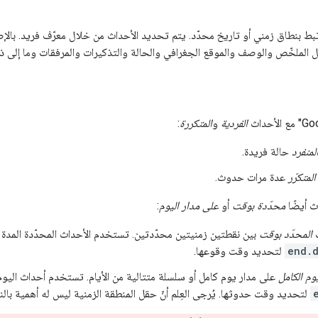
 بنطاق زمني أو تاريخ محدّد. يتم تحديد الأحداث من خلال معرّف فريد. بالإضا
ل الملخّص والوصف والموقع الجغرافي والحالة والتذكيرات والمرفقات وما إلى ذ
الفردية
و
المتكررة
:
لمنفرد
حالة فريدة.
المتكرّر
عدة مرات حدوث.
ث أيضًا
محدّدة بوقت
أو
على مدار اليوم
:
المحدّد بوقت
بين نقطتين زمنيتين محدّدتين. تستخدم الأحداث المحدّدة المدة 
end.
لتحديد وقت وقوعها.
يوم الكامل
على مدار يوم كامل أو سلسلة متتالية من الأيام. تستخدم أحداث اليوم 
لتحديد وقت حدوثها. يُرجى العِلم أنّ حقل المنطقة الزمنية ليس له أهمية بالنس