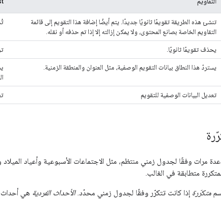
التقاويم
st
تنشئ هذه الطريقة تقويمًا ثانويًا جديدًا. يتم أيضًا إضافة هذا التقويم إلى قائمة
تُ
التقاويم الخاصة بصانع المحتوى، ولا يمكن إزالته إلا إذا تم حذفه أو نقله.
يحذف تقويمًا ثانويًا.
تز
يستردّ هذا النطاق بيانات التقويم الوصفية، مثل العنوان والمنطقة الزمنية.
يس
ال
تعديل البيانات الوصفية للتقويم
تع
ّرة
دة مرات وفقًا لجدول زمني منتظم، مثل الاجتماعات الأسبوعية وأعياد الميلاد وا
متكررة متطابقة في الغالب.
اسم
متكرّرة
إذا كانت تتكرّر وفقًا لجدول زمني محدّد.
الأحداث الفردية
هي أحداث غ