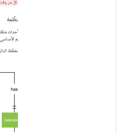
يجب أن يكون كلّ من وقت بد
جهات منظِّمة
تتضمّن الأحداث
منظّم
هو التقويم الأساسي
يوضّح المخطّط التالي