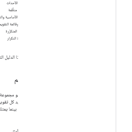
التعرف على واجهة برمجة تطبيقات التقويم
أنواع الأحداث
نظرة عامة
جهات منظِّمة
أنواع الموارد
التقاويم الأساسية والت
التقاويم والأحداث
التقويم وقائمة التقويم
مشاركة التقويم
الأحداث المتكرّرة
دعوة المستخدمين إلى حدث
قاعدة التكرار
التذكيرات والإشعارات
موارد النطاق والغرف والتقاويم
يوضّح هذا الدليل ال
استخدام واجهة برمجة تطبيقات التقويم
تحديد المشاكل وحلّها
التقاويم
واجهة برمجة تطبيقات Cal
DAV
نظرة عامة
التقويم
هو مجموعة من
التمديد والتشغيل التلقائي
يتم تحديد كل تقويم 
الشبكات الإضافية
الأساسية، بينما يمتل
Apps Script
الفعاليات