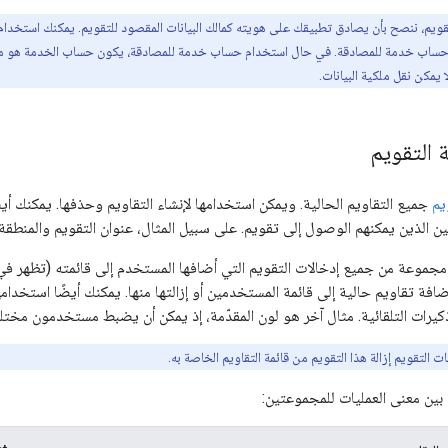
قويم، ننصح بأن يصادق تطبيقك على هويته كمالك البيانات المقصود للتقويم. يمكنك استخدا
ساب خدمة للمصادقة. في حال استخدام حساب خدمة للمصادقة، يكون حساب الخدمة هو مالك ال
يمكن نقل ملكية البيانات.
 التقويم
يم
جميع التقاويم الحالية. ويمكن استخدامها لإنشاء التقاويم وحذفها. يمكنك أيض
 الذين يمكنهم الوصول إلى تقويم. على سبيل المثال، عنوان التقويم والمنطقة ا
موعة من جميع إدخالات التقويم التي أضافها المستخدم إلى قائمته (تظهر في 
افة تقاويم حالية إلى قائمة المستخدمين أو إزالتها منها. يمكنك أيضًا استخد
كيرات التلقائية. مثال آخر هو لون المقدّمة، إذ يمكن أن يضبط مستخدمون مختلفو
ات التقويم إزالة هذا التقويم من قائمة التقاويم الخاصة به.
 بين معنى العمليات للمجموعتين: