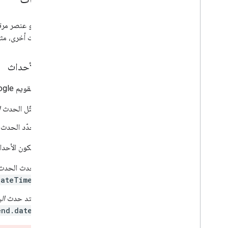
الحدث
هو عنصر مرتبط
على بيانات أخرى، مث
أنواع الأحداث
يتوافق "تقويم Google" مع الأحداث
يمثّل الحدث
ا
يحدّد الحدث
يمكن أن تكون الأحدا
يحدث الحدث
و
dateTime
يمتد حدث
ال
و
end.date