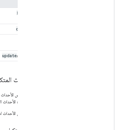
العملية
insert
delete
get
update
patch
/
الأحداث المتكر
تتكرّر بعض الأحداث ع
تكون هذه الأحداث ال
يُطلق على الأحداث 