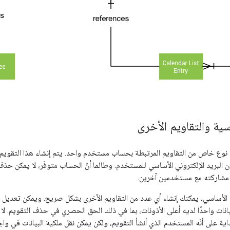
سية والتقاويم الأخرى
وع خاص من التقاويم المرتبطة بحساب مستخدم واحد. يتم إنشاء هذا التقويم 
ن البريد الإلكتروني الأساسي للمستخدم. وطالما أنّ الحساب متوفّر، لا يمكن حذ
مشاركته مع مستخدمين آخرين.
م الأساسي، يمكنك إنشاء أي عدد من التقاويم الأخرى بشكل صريح. ويمكن تعديل 
يانات واحدًا لديه أعلى الأذونات، بما في ذلك الحق الحصري في حذف التقويم.
 على أنّه المستخدم الذي أنشأ التقويم، ولكن يمكن نقل ملكية البيانات في واجهة مستخدم &quot;تق