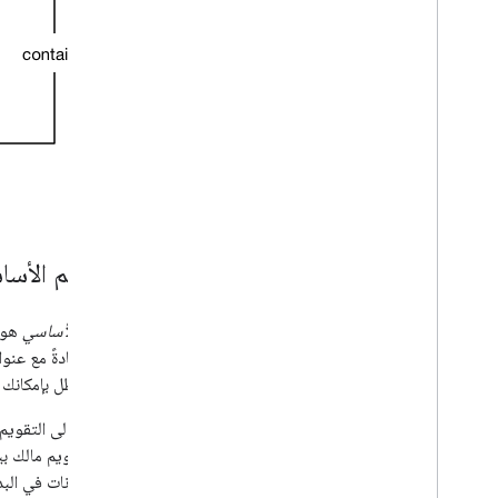
التقاويم الأسا
التقويم
الأساسي
هو ن
تعريفه عادةً مع عنوا
ذلك، سيظل بإمكانك 
بالإضافة إلى التقوي
هذه التقاويم مالك ب
مالك البيانات في البداية