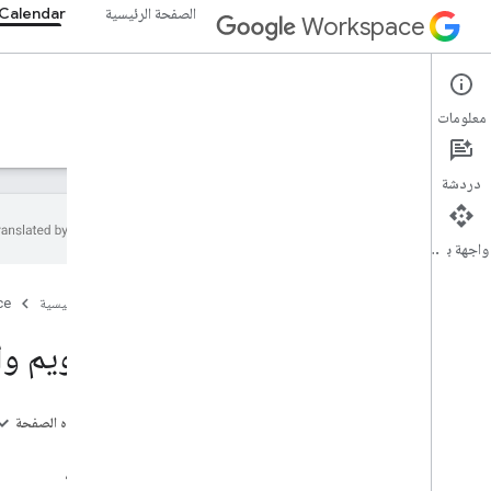
الصفحة الرئيسية
Calendar
Workspace
Google Calendar
معلومات
نظرة عامة
الأدلة
المرجع
خادم MCP
الدعم
دردشة
واجهة برمجة التطبيقات
البدء
الصفحة الرئيسية
ce
نظرة عامة على Calendar API
بدء استخدام Google Workspace
التقاويم و
إعداد موافقة OAuth
اختيار النطاقات
على هذه الصفحة
واجهة برمجة تطبيقات التقويم
التقاويم
البدء السريع
الفعاليات