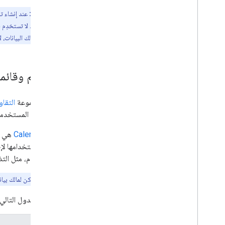
ملاحظة مهمة:
عند إنشاء ت
عن مستخدم معيّن. لا تستخدِم ح
حساب خدمة هو مالك البيانات، لا 
التقويم وقائمة
تمثّل مجموعة
التقاو
بين جميع المستخدمين
CalendarList
هي مج
يمكنك استخدامها لإض
بالمستخدم، مثل التذ
ملاحظة:
لا يمكن لمالك بيان
يقارن الجدول التالي