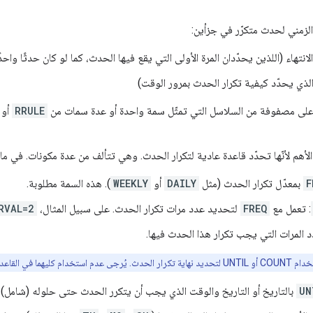
لزمني لحدث متكرّر في جزأين:
لانتهاء (اللذين يحدّدان المرة الأولى التي يقع فيها الحدث، كما لو كان حدثًا واحدًا
الذي يحدّد كيفية تكرار الحدث بمرور الوقت)
على مصفوفة من السلاسل التي تمثّل سمة واحدة أو عدة سمات من
RRULE
أو
أهم لأنّها تحدّد قاعدة عادية لتكرار الحدث. وهي تتألف من عدة مكونات. في ما
F
بمعدّل تكرار الحدث (مثل
DAILY
أو
WEEKLY
). هذه السمة مطلوبة.
: تعمل مع
FREQ
لتحديد عدد مرات تكرار الحدث. على سبيل المثال،
RVAL=2
د المرات التي يجب تكرار هذا الحدث فيها.
دم استخدام كليهما في القاعدة نفسها.
UN
بالتاريخ أو التاريخ والوقت الذي يجب أن يتكرر الحدث حتى حلوله (شامل).