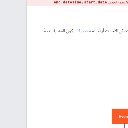
ا يجوز
تحديد
start.date
و
end.dateTime
.
ضمّن الأحداث أيضًا عدة
ضيوف
. يكون المشارِك عادةً