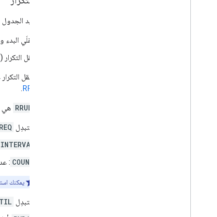
قاعدة التكرار
يتم تحديد الجدول ا
حقلَي البدء وا
حقل التكرار (
يحتوي حقل التكرار 
.
RFC 5545
السمة
RRULE
هي ال
استبدِل
REQ
INTERVAL
COUNT
: عد
يمكنك استخدام COUNT أو UNTIL لتحديد نهاية تكرار الحدث. يُرجى ع
استبدِل
TIL