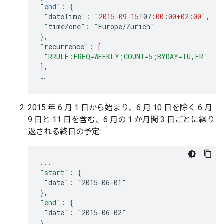
"
end
": {
 "
dateTime
": "
2015-09-15
T07
:
00
:
00+02
:
00
",
 "
timeZone
": "
Europe
/
Zurich
"
},
"
recurrence
"
:
[
"RRULE:FREQ=WEEKLY;COUNT=5;BYDAY=TU,FR"
]
,
…
2015 年 6 月 1 日から始まり、6 月 10 日を除く 6 月
9 日と 11 日を含む、6 月の 1 か月間 3 日ごとに繰り
返される終日の予定:
...
"start"
:
{
"date":
"2015-06-01"
}
,
"end"
:
{
"date":
"2015-06-02"
}
,