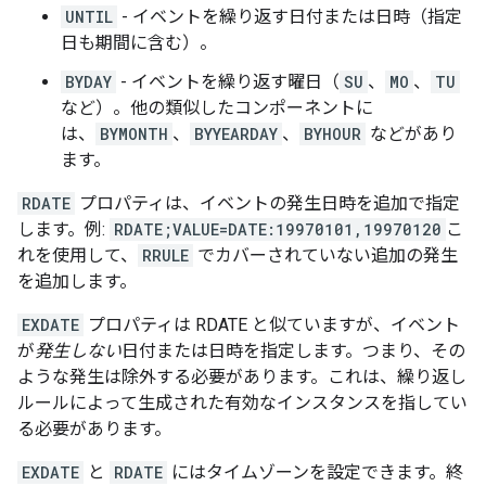
UNTIL
- イベントを繰り返す日付または日時（指定
日も期間に含む）。
BYDAY
- イベントを繰り返す曜日（
SU
、
MO
、
TU
など）。他の類似したコンポーネントに
は、
BYMONTH
、
BYYEARDAY
、
BYHOUR
などがあり
ます。
RDATE
プロパティは、イベントの発生日時を追加で指定
します。例:
RDATE;VALUE=DATE:19970101,19970120
こ
れを使用して、
RRULE
でカバーされていない追加の発生
を追加します。
EXDATE
プロパティは RDATE と似ていますが、イベント
が
発生しない
日付または日時を指定します。つまり、その
ような発生は除外する必要があります。これは、繰り返し
ルールによって生成された有効なインスタンスを指してい
る必要があります。
EXDATE
と
RDATE
にはタイムゾーンを設定できます。終