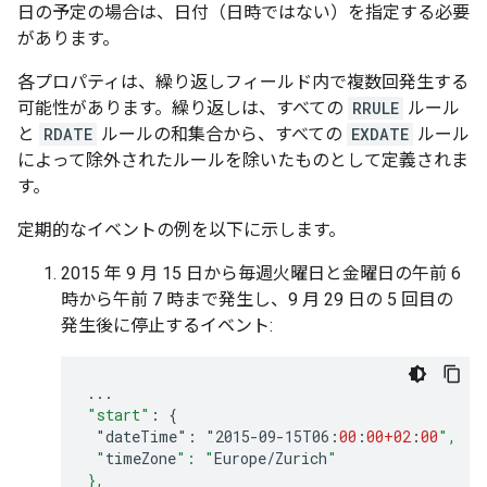
日の予定の場合は、日付（日時ではない）を指定する必要
があります。
各プロパティは、繰り返しフィールド内で複数回発生する
可能性があります。繰り返しは、すべての
RRULE
ルール
と
RDATE
ルールの和集合から、すべての
EXDATE
ルール
によって除外されたルールを除いたものとして定義されま
す。
定期的なイベントの例を以下に示します。
2015 年 9 月 15 日から毎週火曜日と金曜日の午前 6
時から午前 7 時まで発生し、9 月 29 日の 5 回目の
発生後に停止するイベント:
...
"start"
:
{
"dateTime":
"2015-09-15
T06
:
00
:
00+02
:
00
",
 "
timeZone
": "
Europe
/
Zurich
"
},