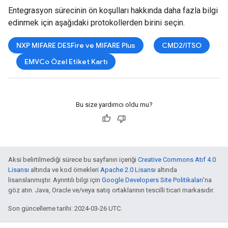
Entegrasyon sürecinin ön koşulları hakkında daha fazla bilgi
edinmek için aşağıdaki protokollerden birini seçin.
NXP MIFARE DESFire ve MIFARE Plus
CMD2/ITSO
EMVCo Özel Etiket Kartı
Bu size yardımcı oldu mu?
Aksi belirtilmediği sürece bu sayfanın içeriği
Creative Commons Atıf 4.0
Lisansı
altında ve kod örnekleri
Apache 2.0 Lisansı
altında
lisanslanmıştır. Ayrıntılı bilgi için
Google Developers Site Politikaları
'na
göz atın. Java, Oracle ve/veya satış ortaklarının tescilli ticari markasıdır.
Son güncelleme tarihi: 2024-03-26 UTC.