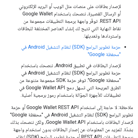
لإصدار بطاقات على منصات مثل الويب أو البريد الإلكتروني
أو الرسائل القصيرة، ننصحك باستخدام Google Wallet
REST API. توفّر واجهة برمجة التطبيقات مجموعة من
نقاط النهاية التي تتيح لك إنشاء العناصر المختلفة للبطاقات
واستردادها وتعديلها.
حزمة تطوير البرامج (SDK) لنظام التشغيل Android في
"محفظة Google"
لإصدار البطاقات في تطبيق Android، ننصحك باستخدام
حزمة تطوير البرامج (SDK) لنظام التشغيل Android في
"محفظة Google". توفر حزمة SDK مجموعة متنوعة من
الطرق المريحة التي تسهل دمج Google Wallet API في
تطبيقاتك للأجهزة الجوّالة باستخدام رموز برمجية أصلية.
ملاحظة: لا حاجة إلى استخدام Google Wallet REST API أو حزمة
تطوير البرامج (SDK) لنظام التشغيل Android في "محفظة Google"
لإصدار البطاقات باستخدام Google Wallet API، ولكن ننصحك بذلك
بشدّة. للمزيد من المعلومات عن إصدار البطاقات بدون استخدام واجهة
برمجة التطبيقات REST API أو حزمة تطوير البرامج (SDK) لنظام