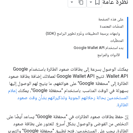
نظرة عامة
على هذه الصفحة
المنصّات المعتمدة
واجهات برمجة التطبيقات وحُزم تطوير البرامج (SDK)
المتطلّبات
بدء استخدام Google Wallet API
الأدوات والمراجع
يمكنك الوصول بسرعة إلى بطاقات صعود الطائرة باستخدام Google
Wallet API. تتيح Google Wallet API لعملائك إضافة بطاقة صعود
الطائرة إلى "محفظة Google" على هواتفهم، ما يتيح لهم الوصول إليها
بسهولة في الوقت المناسب. باستخدام "محفظة Google"، يمكنك
إعلام
المستخدمين بحالة رحلاتهم الجوية وتذكيراتهم بشأن وقت صعود
الطائرة
.
إنّ حفظ بطاقات صعود الطائرات في "محفظة Google" يساعد أيضًا على
التخلص من الفوضى والوصول بشكل أسرع. للعثور على بطاقة صعود
الطائرة، يجب على المستخدمين فتح تطبيق "محفظة Google" والتمرير