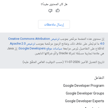
هل كان المحتوى مفيدًا؟
إرسال ملاحظات
إنّ محتوى هذه الصفحة مرخّص بموجب
ترخيص Creative Commons Attribution
4.0‏
ما لم يُنصّ على خلاف ذلك، ونماذج الرموز مرخّصة بموجب
ترخيص Apache 2.0‏
.
للاطّلاع على التفاصيل، يُرجى مراجعة
سياسات موقع Google Developers‏
. إنّ Java
هي علامة تجارية مسجَّلة لشركة Oracle و/أو شركائها التابعين.
تاريخ التعديل الأخير: 2026-07-11 (حسب التوقيت العالمي المتفَّق عليه)
التفاعل
Google Developer Program
Google Developer Groups
Google Developer Experts