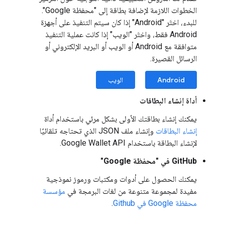
الخطوات اللازمة لإضافة بطاقة إلى "محفظة Google".
للبدء، اختَر "Android" إذا كان سيتم التنفيذ على أجهزة
Android فقط، واختَر "الويب" إذا كانت عملية التنفيذ
متوافقة مع Android أو الويب أو البريد الإلكتروني أو
الرسائل القصيرة.
Android
الويب
أداة إنشاء البطاقات
يمكنك إنشاء بطاقتك الأولى بشكل مرئي باستخدام أداة
إنشاء البطاقات
وإنشاء ملف JSON الذي تحتاجه تلقائيًا
لإنشاء البطاقة باستخدام Google Wallet API.
GitHub في "محفظة Google"
يمكنك الحصول على أدوات ومكتبات ورموز نموذجية
مفيدة لمجموعة متنوعة من لغات البرمجة في
مؤسسة
محفظة Google في Github
.