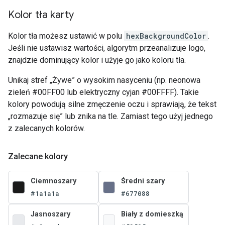
Kolor tła karty
Kolor tła możesz ustawić w polu
hexBackgroundColor
.
Jeśli nie ustawisz wartości, algorytm przeanalizuje logo,
znajdzie dominujący kolor i użyje go jako koloru tła.
Unikaj stref „Żywe” o wysokim nasyceniu (np. neonowa
zieleń #00FF00 lub elektryczny cyjan #00FFFF). Takie
kolory powodują silne zmęczenie oczu i sprawiają, że tekst
„rozmazuje się” lub znika na tle. Zamiast tego użyj jednego
z zalecanych kolorów.
Zalecane kolory
Ciemnoszary
Średni szary
#1a1a1a
#677088
Jasnoszary
Biały z domieszką