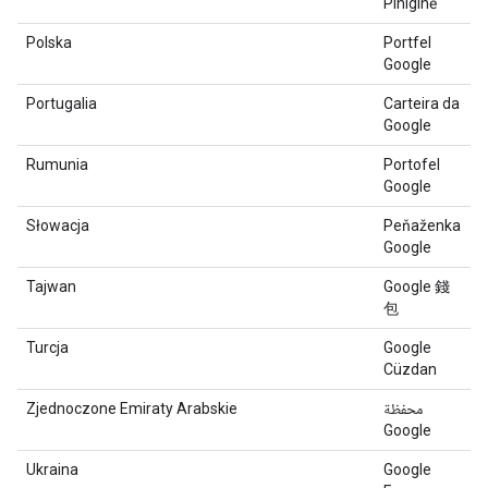
Piniginė
Polska
Portfel
Google
Portugalia
Carteira da
Google
Rumunia
Portofel
Google
Słowacja
Peňaženka
Google
Tajwan
Google 錢
包
Turcja
Google
Cüzdan
Zjednoczone Emiraty Arabskie
محفظة
Google
Ukraina
Google