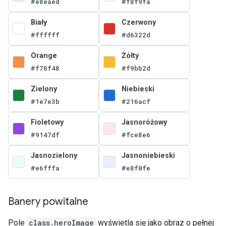
#e8eaed
#f8f9fa
Biały
Czerwony
#ffffff
#d6322d
Orange
Żółty
#f78f48
#f9bb2d
Zielony
Niebieski
#1e7e3b
#216acf
Fioletowy
Jasnoróżowy
#9147df
#fce8e6
Jasnozielony
Jasnoniebieski
#e6fffa
#e8f0fe
Banery powitalne
Pole
class.heroImage
wyświetla się jako obraz o pełnej