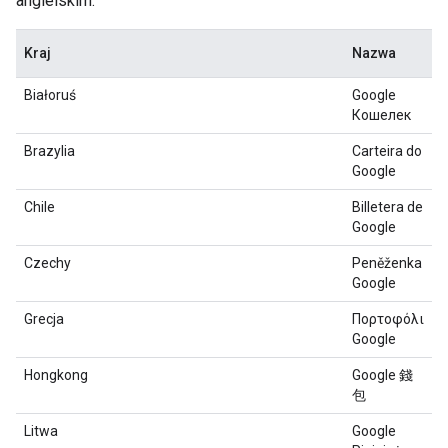
angielskim.
Kraj
Nazwa
Białoruś
Google
Кошелек
Brazylia
Carteira do
Google
Chile
Billetera de
Google
Czechy
Peněženka
Google
Grecja
Πορτοφόλι
Google
Hongkong
Google 錢
包
Litwa
Google