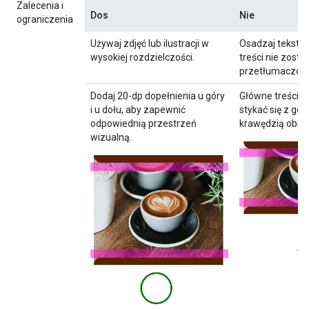
Zalecenia i
Dos
Nie
ograniczenia
Używaj zdjęć lub ilustracji w
Osadzaj tekst w
wysokiej rozdzielczości.
treści nie zosta
przetłumaczon
Dodaj 20-dp dopełnienia u góry
Główne treści 
i u dołu, aby zapewnić
stykać się z gór
odpowiednią przestrzeń
krawędzią obra
wizualną.