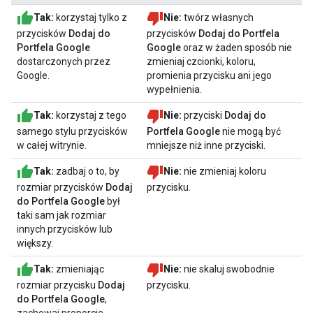
Tak:
korzystaj tylko z
Nie:
twórz własnych
przycisków
Dodaj do
przycisków
Dodaj do Portfela
Portfela Google
Google
oraz w żaden sposób nie
dostarczonych przez
zmieniaj czcionki, koloru,
Google.
promienia przycisku ani jego
wypełnienia.
Tak:
korzystaj z tego
Nie:
przyciski
Dodaj do
samego stylu przycisków
Portfela Google
nie mogą być
w całej witrynie.
mniejsze niż inne przyciski.
Tak:
zadbaj o to, by
Nie:
nie zmieniaj koloru
rozmiar przycisków
Dodaj
przycisku.
do Portfela Google
był
taki sam jak rozmiar
innych przycisków lub
większy.
Tak:
zmieniając
Nie:
nie skaluj swobodnie
rozmiar przycisku
Dodaj
przycisku.
do Portfela Google
,