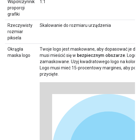
Współczynnik
1:1
proporcji
grafiki
Rzeczywisty
Skalowanie do rozmiaru urządzenia
rozmiar
piksela
Okrągła
Twoje logo jest maskowane, aby dopasować je do o
maska logo
musi mieścić się w
bezpiecznym obszarze
. Logo 
zamaskowane. Użyj kwadratowego logo na koloro
Logo musi mieć 15-procentowy margines, aby po 
przycięte.