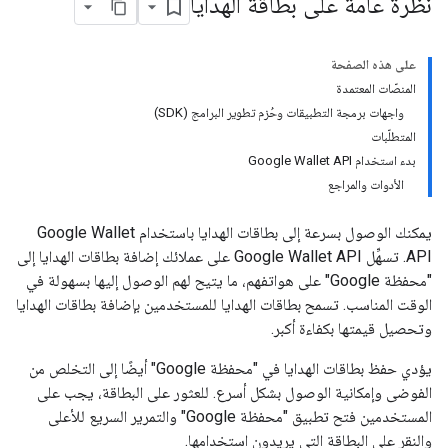
نظرة عامة على بطاقة الهدايا
على هذه الصفحة
المنصّات المعتمدة
واجهات برمجة التطبيقات وحُزم تطوير البرامج (SDK)
المتطلّبات
بدء استخدام Google Wallet API
الأدوات والمراجع
يمكنك الوصول بسرعة إلى بطاقات الهدايا باستخدام Google Wallet
API. تسهِّل Google Wallet API على عملائك إضافة بطاقات الهدايا إلى
"محفظة Google" على هواتفهم، ما يتيح لهم الوصول إليها بسهولة في
الوقت المناسب. تسمح بطاقات الهدايا للمستخدمين بإضافة بطاقات الهدايا
وتحصيل قيمتها بكفاءة أكبر.
يؤدي حفظ بطاقات الهدايا في "محفظة Google" أيضًا إلى التخلص من
الفوضى وإمكانية الوصول بشكل أسرع. للعثور على البطاقة، يجب على
المستخدمين فتح تطبيق "محفظة Google" والتمرير السريع للأعلى
والنقر على البطاقة التي يريدون استخدامها.