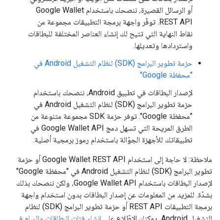
أو الرسائل القصيرة، ننصحك باستخدام Google Wallet
REST API. توفّر واجهة برمجة التطبيقات مجموعة من
نقاط النهاية التي تتيح لك إنشاء العناصر المختلفة للبطاقات
واستردادها وتعديلها.
حزمة تطوير البرامج (SDK) لنظام التشغيل Android في
"محفظة Google"
لإصدار البطاقات في تطبيق Android، ننصحك باستخدام
حزمة تطوير البرامج (SDK) لنظام التشغيل Android في
"محفظة Google". توفر حزمة SDK مجموعة متنوعة من
الطرق المريحة التي تسهل دمج Google Wallet API في
تطبيقاتك للأجهزة الجوّالة باستخدام رموز برمجية أصلية.
ملاحظة: لا حاجة إلى استخدام Google Wallet REST API أو حزمة
تطوير البرامج (SDK) لنظام التشغيل Android في "محفظة Google"
لإصدار البطاقات باستخدام Google Wallet API، ولكن ننصحك بذلك
بشدّة. للمزيد من المعلومات عن إصدار البطاقات بدون استخدام واجهة
برمجة التطبيقات REST API أو حزمة تطوير البرامج (SDK) لنظام
التشغيل Android، يمكنك الاطّلاع على
إنشاء فئات البطاقات والسلع في