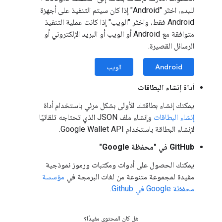
للبدء، اختَر "Android" إذا كان سيتم التنفيذ على أجهزة
Android فقط، واختَر "الويب" إذا كانت عملية التنفيذ
متوافقة مع Android أو الويب أو البريد الإلكتروني أو
الرسائل القصيرة.
Android
الويب
أداة إنشاء البطاقات
يمكنك إنشاء بطاقتك الأولى بشكل مرئي باستخدام أداة
إنشاء البطاقات
وإنشاء ملف JSON الذي تحتاجه تلقائيًا
لإنشاء البطاقة باستخدام Google Wallet API.
GitHub في "محفظة Google"
يمكنك الحصول على أدوات ومكتبات ورموز نموذجية
مفيدة لمجموعة متنوعة من لغات البرمجة في
مؤسسة
محفظة Google في Github
.
هل كان المحتوى مفيدًا؟