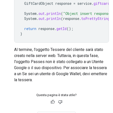
GiftCardObject
response
=
service
.
giftcardo
System
.
out
.
println
(
"Object insert response"
System
.
out
.
println
(
response
.
toPrettyString
(
return
response
.
getId
();
}
Al termine, l'oggetto Tessere del cliente sarà stato
creato nella server web. Tuttavia, in questa fase,
l'oggetto Passes non è stato collegato a un Utente
Google o il suo dispositivo. Per associare la tessera
a un Se sei un utente di Google Wallet, devi emettere
la tessera.
Questa pagina è stata utile?