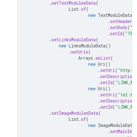
.
setTextModulesData
(
List
.
of
(
new
TextModuleData
(
.
setHeader
(
.
setBody
(
"T
.
setId
(
"TEX
.
setLinksModuleData
(
new
LinksModuleData
()
.
setUris
(
Arrays
.
asList
(
new
Uri
()
.
setUri
(
"http:/
.
setDescription
.
setId
(
"LINK_MO
new
Uri
()
.
setUri
(
"tel:65
.
setDescription
.
setId
(
"LINK_MO
.
setImageModulesData
(
List
.
of
(
new
ImageModuleData
.
setMainIma