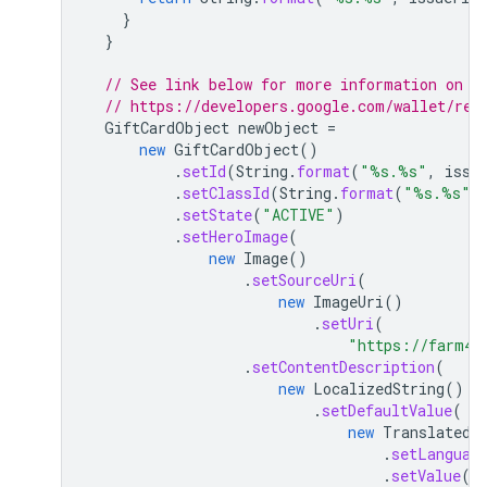
}
}
// See link below for more information on r
// https://developers.google.com/wallet/ret
GiftCardObject
newObject
=
new
GiftCardObject
()
.
setId
(
String
.
format
(
"%s.%s"
,
issu
.
setClassId
(
String
.
format
(
"%s.%s"
,
.
setState
(
"ACTIVE"
)
.
setHeroImage
(
new
Image
()
.
setSourceUri
(
new
ImageUri
()
.
setUri
(
"https://farm4.
.
setContentDescription
(
new
LocalizedString
()
.
setDefaultValue
(
new
TranslatedS
.
setLanguag
.
setValue
(
"