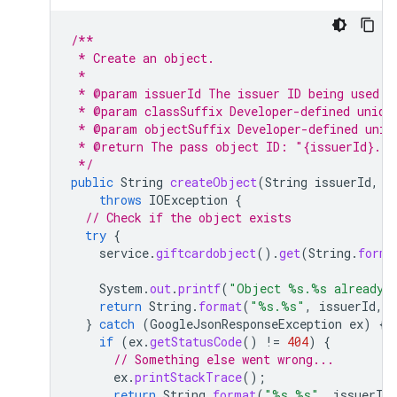
/**
 * Create an object.
 *
 * @param issuerId The issuer ID being used f
 * @param classSuffix Developer-defined uniqu
 * @param objectSuffix Developer-defined uniq
 * @return The pass object ID: "{issuerId}.{o
 */
public
String
createObject
(
String
issuerId
,
S
throws
IOException
{
// Check if the object exists
try
{
service
.
giftcardobject
().
get
(
String
.
forma
System
.
out
.
printf
(
"Object %s.%s already 
return
String
.
format
(
"%s.%s"
,
issuerId
,
}
catch
(
GoogleJsonResponseException
ex
)
{
if
(
ex
.
getStatusCode
()
!=
404
)
{
// Something else went wrong...
ex
.
printStackTrace
();
return
String
.
format
(
"%s.%s"
,
issuerId
,