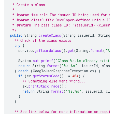
 * Create a class.
 *
 * @param issuerId The issuer ID being used for th
 * @param classSuffix Developer-defined unique ID 
 * @return The pass class ID: "{issuerId}.{classSu
 */
public
String
createClass
(
String
issuerId
,
String
// Check if the class exists
try
{
service
.
giftcardclass
().
get
(
String
.
format
(
"%s
System
.
out
.
printf
(
"Class %s.%s already exists
return
String
.
format
(
"%s.%s"
,
issuerId
,
classS
}
catch
(
GoogleJsonResponseException
ex
)
{
if
(
ex
.
getStatusCode
()
!=
404
)
{
// Something else went wrong...
ex
.
printStackTrace
();
return
String
.
format
(
"%s.%s"
,
issuerId
,
clas
}
}
// See link below for more information on requir