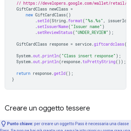
// https://developers.google.com/wallet/retail/g
GiftCardClass
newClass
=
new
GiftCardClass
()
.
setId
(
String
.
format
(
"%s.%s"
,
issuerId
,
.
setIssuerName
(
"Issuer name"
)
.
setReviewStatus
(
"UNDER_REVIEW"
);
GiftCardClass
response
=
service
.
giftcardclass
()
System
.
out
.
println
(
"Class insert response"
);
System
.
out
.
println
(
response
.
toPrettyString
());
return
response
.
getId
();
}
Creare un oggetto tessere
Punto chiave:
per creare un oggetto Pass è necessaria una classe
Pass. Se non ne hai già creata una, segui le istruzioni su come
crea una