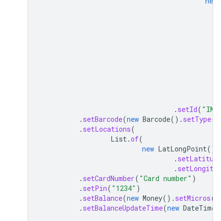
new
.
setId
(
"IMA
.
setBarcode
(
new
Barcode
().
setType
(
"
.
setLocations
(
List
.
of
(
new
LatLongPoint
()
.
setLatitud
.
setLongitu
.
setCardNumber
(
"Card number"
)
.
setPin
(
"1234"
)
.
setBalance
(
new
Money
().
setMicros
(
2
.
setBalanceUpdateTime
(
new
DateTime
(