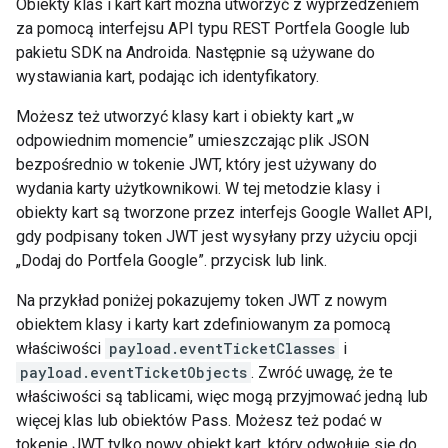
Obiekty klas i kart kart można utworzyć z wyprzedzeniem
za pomocą interfejsu API typu REST Portfela Google lub
pakietu SDK na Androida. Następnie są używane do
wystawiania kart, podając ich identyfikatory.
Możesz też utworzyć klasy kart i obiekty kart „w
odpowiednim momencie” umieszczając plik JSON
bezpośrednio w tokenie JWT, który jest używany do
wydania karty użytkownikowi. W tej metodzie klasy i
obiekty kart są tworzone przez interfejs Google Wallet API,
gdy podpisany token JWT jest wysyłany przy użyciu opcji
„Dodaj do Portfela Google”. przycisk lub link.
Na przykład poniżej pokazujemy token JWT z nowym
obiektem klasy i karty kart zdefiniowanym za pomocą
właściwości
payload.eventTicketClasses
i
payload.eventTicketObjects
. Zwróć uwagę, że te
właściwości są tablicami, więc mogą przyjmować jedną lub
więcej klas lub obiektów Pass. Możesz też podać w
tokenie JWT tylko nowy obiekt kart, który odwołuje się do