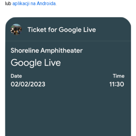
lub
aplikacji na Androida
.