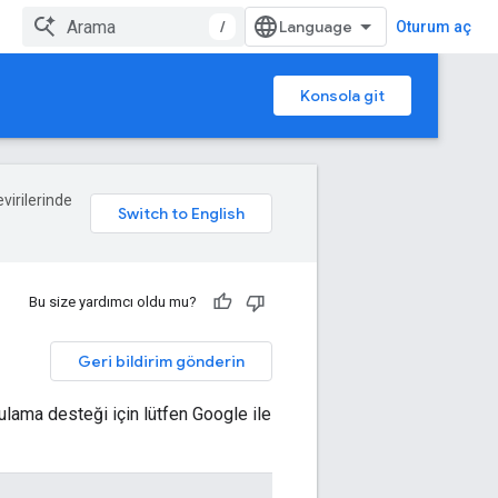
/
Oturum aç
Konsola git
evirilerinde
Bu size yardımcı oldu mu?
Geri bildirim gönderin
ulama desteği için lütfen Google ile