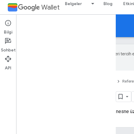
Belgeler
Blog
Etkin
Wallet
Reference Documentation
Bilgi
Sohbet
Google, içerikleri tercih
hata olabilir.
API
Ana Sayfa
Ürünler
Google Wallet
Refer
Save
Restrictions
Kaydetme sırasında doğrulanacak nesne üzeri
iletişime geçin.