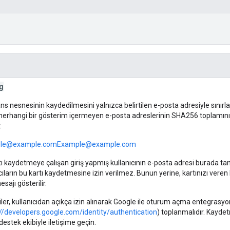
g
ns nesnesinin kaydedilmesini yalnızca belirtilen e-posta adresiyle sınırl
i herhangi bir gösterim içermeyen e-posta adreslerinin SHA256 toplamının o
.
le@example.com
Example@example.com
tı kaydetmeye çalışan giriş yapmış kullanıcının e-posta adresi burada t
cıların bu kartı kaydetmesine izin verilmez. Bunun yerine, kartınızı veren 
sajı gösterilir.
giler, kullanıcıdan açıkça izin alınarak Google ile oturum açma entegras
://developers.google.com/identity/authentication
) toplanmalıdır. Kayde
destek ekibiyle iletişime geçin.