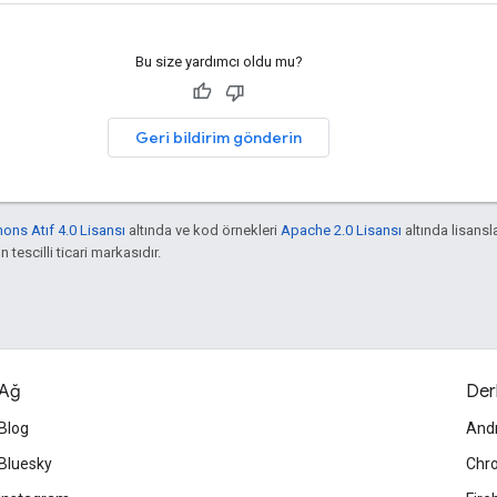
Bu size yardımcı oldu mu?
Geri bildirim gönderin
ns Atıf 4.0 Lisansı
altında ve kod örnekleri
Apache 2.0 Lisansı
altında lisansla
 tescilli ticari markasıdır.
Ağ
Der
Blog
And
Bluesky
Chr