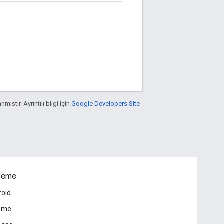
nmıştır. Ayrıntılı bilgi için
Google Developers Site
leme
roid
ome