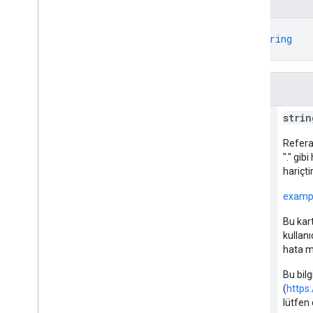
JSON gösterimi
{
"restrictToEmailSha256"
: 
string
}
Alanlar
restrict
To
Email
Sha256
strin
Refera
"." gib
hariçtir
examp
Bu kar
kullanı
hata me
Bu bil
(
https
lütfen 