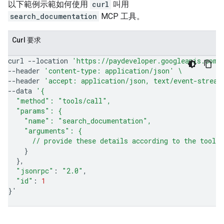
以下範例示範如何使用
curl
叫用
search_documentation
MCP 工具。
Curl 要求
curl
--location
'https://paydeveloper.googleapis.com/
--header
'content-type: application/json'
\
--header
'accept: application/json, text/event-stream
--data
'{
  "method": "tools/call",
  "params": {
    "name": "search_documentation",
    "arguments": {
      // provide these details according to the tool'
}
}
"jsonrpc"
:
"2.0"
"id"
:
1
}
'