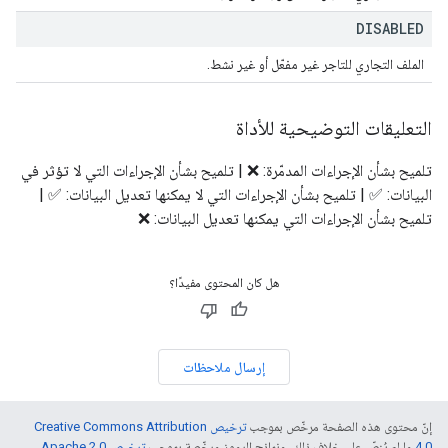
DISABLED
الملف التجاري للتاجر غير مفعّل أو غير نشط.
التعليقات التوضيحية للأداة
تلميح بشأن الإجراءات المدمّرة: ❌ | تلميح بشأن الإجراءات التي لا تؤثر في
البيانات: ✅ | تلميح بشأن الإجراءات التي لا يمكنها تعديل البيانات: ✅ |
تلميح بشأن الإجراءات التي يمكنها تعديل البيانات: ❌
هل كان المحتوى مفيدًا؟
إرسال ملاحظات
إنّ محتوى هذه الصفحة مرخّص بموجب
ترخيص Creative Commons Attribution
4.0‏
ما لم يُنصّ على خلاف ذلك، ونماذج الرموز مرخّصة بموجب
ترخيص Apache 2.0‏
.