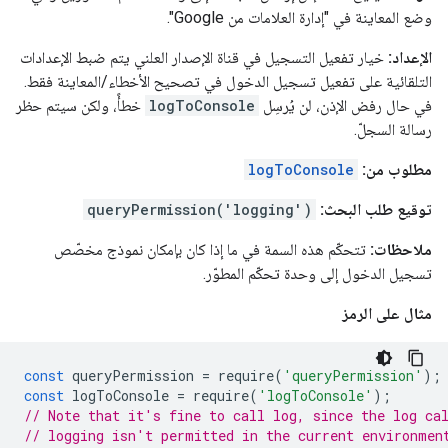
وضع المعاينة في "إدارة العلامات من Google".
الإعداد:
خيار تفعيل التسجيل في قناة الإصدار العلني يتم ضبط الإعدادات
التلقائية على تفعيل تسجيل الدخول في تصحيح الأخطاء/المعاينة فقط.
في حال رفض الإذن، لن يُرسِل
logToConsole
خطأً، ولكن سيتم حظر
رسالة السجلّ.
مطلوب من:
logToConsole
توقيع طلب البحث:
queryPermission('logging')
ملاحظات:
تتحكّم هذه السمة في ما إذا كان بإمكان نموذج مخصّص
تسجيل الدخول إلى وحدة تحكّم المطوّر.
مثال على الرمز
const
queryPermission
=
require
(
'queryPermission'
);
const
logToConsole
=
require
(
'logToConsole'
);
// Note that it's fine to call log, since the log ca
// logging isn't permitted in the current environmen