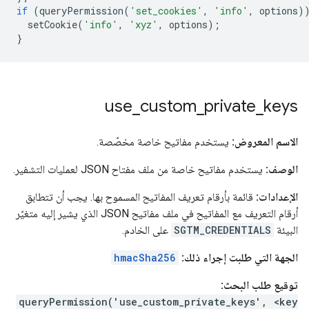
if
(
queryPermission
(
'set_cookies'
,
'info'
,
options
)
setCookie
(
'info'
,
'xyz'
,
options
);
}
use
_
custom
_
private
_
keys
الاسم المعروض:
يستخدم مفاتيح خاصة مخصّصة.
الوصف:
يستخدم مفاتيح خاصة من ملف مفتاح JSON لعمليات التشفير.
الإعدادات:
قائمة بأرقام تعريف المفاتيح المسموح بها. يجب أن تتطابق
أرقام التعريف مع المفاتيح في ملف مفاتيح JSON الذي يشير إليه متغيّر
البيئة
SGTM_CREDENTIALS
على الخادم.
الجهة التي طلبت إجراء ذلك:
hmacSha256
توقيع طلب البحث:
queryPermission('use_custom_private_keys', <key