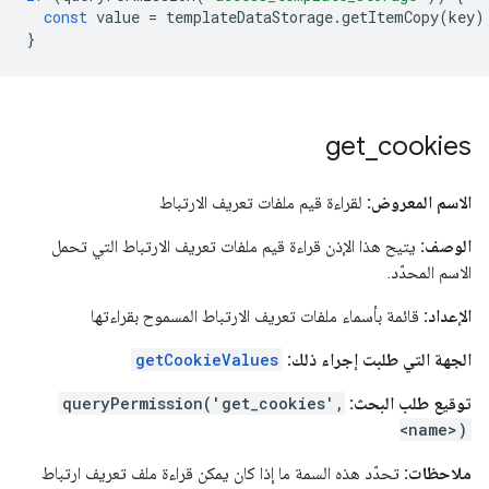
const
value
=
templateDataStorage
.
getItemCopy
(
key
)
}
get
_
cookies
الاسم المعروض:
لقراءة قيم ملفات تعريف الارتباط
الوصف:
يتيح هذا الإذن قراءة قيم ملفات تعريف الارتباط التي تحمل
الاسم المحدّد.
الإعداد:
قائمة بأسماء ملفات تعريف الارتباط المسموح بقراءتها
الجهة التي طلبت إجراء ذلك:
getCookieValues
توقيع طلب البحث:
queryPermission('get_cookies',
<name>)
ملاحظات:
تحدّد هذه السمة ما إذا كان يمكن قراءة ملف تعريف ارتباط