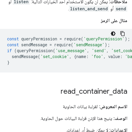
ملاحظات:
يمكن أن يكون الاستخدام أحد الخيارات التالية:
listen
أو
send
أو
listen_and_send
.
مثال على الرمز
const
queryPermission
=
require
(
'queryPermission'
);
const
sendMessage
=
require
(
'sendMessage'
);
if
(
queryPermission
(
'use_message'
,
'send'
,
'set_coo
sendMessage
(
'set_cookie'
,
{
name
:
'foo'
,
value
:
'b
}
read
_
container
_
data
الاسم المعروض:
لقراءة بيانات الحاوية
الوصف:
يتيح هذا الإذن قراءة البيانات حول الحاوية.
الإعدادات:
لا يمكن ضبط أي إعدادات.