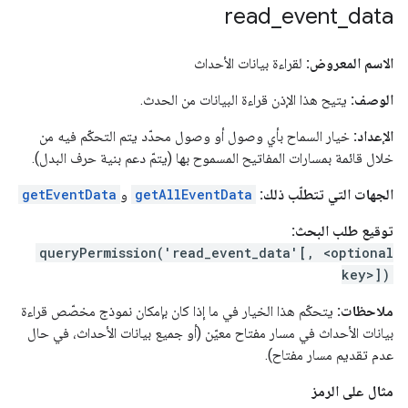
read
_
event
_
data
الاسم المعروض:
لقراءة بيانات الأحداث
الوصف:
يتيح هذا الإذن قراءة البيانات من الحدث.
الإعداد:
خيار السماح بأي وصول أو وصول محدّد يتم التحكّم فيه من
خلال قائمة بمسارات المفاتيح المسموح بها (يتمّ دعم بنية حرف البدل).
الجهات التي تتطلّب ذلك:
getAllEventData
و
getEventData
توقيع طلب البحث:
queryPermission('read_event_data'[, <optional
key>])
ملاحظات:
يتحكّم هذا الخيار في ما إذا كان بإمكان نموذج مخصّص قراءة
بيانات الأحداث في مسار مفتاح معيّن (أو جميع بيانات الأحداث، في حال
عدم تقديم مسار مفتاح).
مثال على الرمز