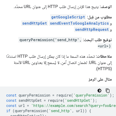
الوصف:
يتيح هذا الإذن إرسال طلب HTTP إلى عنوان URL محدّد.
مطلوب من قِبل:
getGoogleScript
و
sendEventToGoogleAnalytics
sendHttpGet
و
sendHttpRequest
توقيع طلب البحث:
queryPermission('send_http',
<url>)
ملاحظات:
تحدّد هذه السمة ما إذا كان يمكن إرسال طلب HTTP استنادًا
إلى عنوان URL. لضمان اتصال آمن، لا يُسمح إلا بعناوين URL الآمنة
(HTTPS).
مثال على الرمز
const
queryPermission
=
require
(
'queryPermission'
);
const
sendHttpGet
=
require
(
'sendHttpGet'
);
const
url
=
'https://example.com/search?query=foo&re
if
(
queryPermission
(
'send_http'
,
url
))
{
sendHttpGet
(
url
);