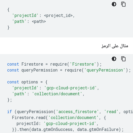
{
'projectId'
:
<
project_id
>
,
'path'
:
<
path
}
مثال على الرمز
const
Firestore
=
require
(
'Firestore'
);
const
queryPermission
=
require
(
'queryPermission'
);
const
options
=
{
'projectId'
:
'gcp-cloud-project-id'
,
'path'
:
'collection/document'
,
};
if
(
queryPermission
(
'access_firestore'
,
'read'
,
opti
Firestore
.
read
(
'collection/document'
,
{
projectId
:
'gcp-cloud-project-id'
,
}).
then
(
data
.
gtmOnSuccess
,
data
.
gtmOnFailure
);