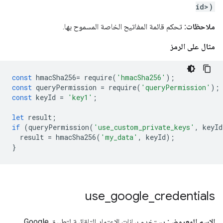
id>)
ملاحظات:
تحكم قائمة المفاتيح الخاصة المسموح بها.
مثال على الرمز
const
hmacSha256
=
require
(
'hmacSha256'
);
const
queryPermission
=
require
(
'queryPermission'
);
const
keyId
=
'key1'
;
let
result
;
if
(
queryPermission
(
'use_custom_private_keys'
,
keyId
result
=
hmacSha256
(
'my_data'
,
keyId
);
}
use
_
google
_
credentials
الاسم المعروض:
يستخدم بيانات الاعتماد التلقائية لتطبيق Google