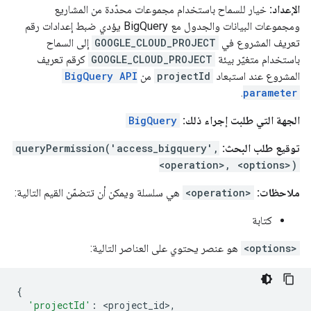
الإعداد:
خيار للسماح باستخدام مجموعات محدّدة من المشاريع
ومجموعات البيانات والجدول مع BigQuery يؤدي ضبط إعدادات رقم
تعريف المشروع في
GOOGLE_CLOUD_PROJECT
إلى السماح
باستخدام متغيّر بيئة
GOOGLE_CLOUD_PROJECT
كرقم تعريف
المشروع عند استبعاد
projectId
من
BigQuery API
.
parameter
الجهة التي طلبت إجراء ذلك:
BigQuery
توقيع طلب البحث:
queryPermission('access_bigquery',
<operation>, <options>)
ملاحظات:
<operation>
هي سلسلة ويمكن أن تتضمّن القيم التالية:
كتابة
<options>
هو عنصر يحتوي على العناصر التالية:
{
'projectId'
:
<
project_id
>
,