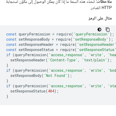
ملاحظات:
تحدّد هذه السمة ما إذا كان يمكن الوصول إلى مكوّن استجابة
HTTP الصادر.
مثال على الرمز
const
queryPermission
=
require
(
'queryPermission'
);
const
setResponseBody
=
require
(
'setResponseBody'
);
const
setResponseHeader
=
require
(
'setResponseHeader
const
setResponseStatus
=
require
(
'setResponseStatus
if
(
queryPermission
(
'access_response'
,
'write'
,
'he
setResponseHeader
(
'Content-Type'
,
'text/plain'
);
}
if
(
queryPermission
(
'access_response'
,
'write'
,
'bo
setResponseBody
(
'Not Found'
);
}
if
(
queryPermission
(
'access_response'
,
'write'
,
'st
setResponseStatus
(
404
);
}