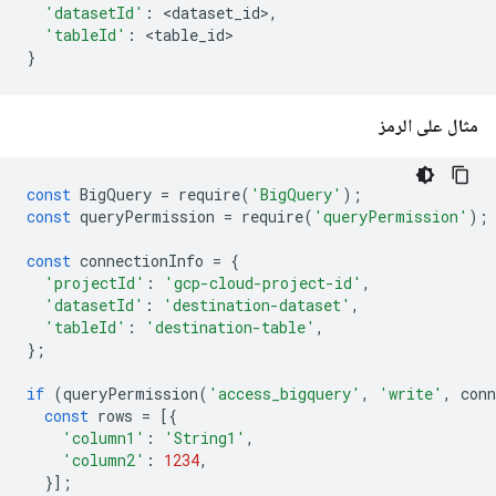
'datasetId'
:
<
dataset_id
>
,
'tableId'
:
<
table_id
}
مثال على الرمز
const
BigQuery
=
require
(
'BigQuery'
);
const
queryPermission
=
require
(
'queryPermission'
);
const
connectionInfo
=
{
'projectId'
:
'gcp-cloud-project-id'
,
'datasetId'
:
'destination-dataset'
,
'tableId'
:
'destination-table'
,
};
if
(
queryPermission
(
'access_bigquery'
,
'write'
,
conn
const
rows
=
[{
'column1'
:
'String1'
,
'column2'
:
1234
,
}];