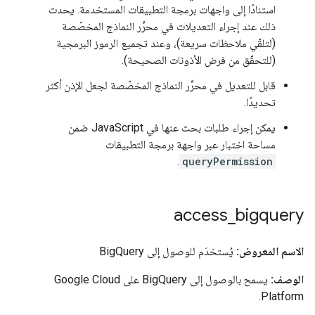
استنادًا إلى واجهات برمجة التطبيقات المستخدمة. يحدث
ذلك عند إجراء التعديلات في محرِّر النماذج المخصّصة
(لتلقّي ملاحظات سريعة)، وعند تجميع الرموز البرمجية
(للتحقّق من فرض الأذونات الصحيحة).
قابل للتعديل في محرِّر النماذج المخصّصة لجعل الإذن أكثر
تحديدًا.
يمكن إجراء طلبات بحث عنها في JavaScript ضمن
مساحة اختبار عبر واجهة برمجة التطبيقات
.
queryPermission
access
_
bigquery
الاسم المعروض:
يُستخدَم للوصول إلى BigQuery
الوصف:
يسمح بالوصول إلى BigQuery على Google Cloud
Platform.