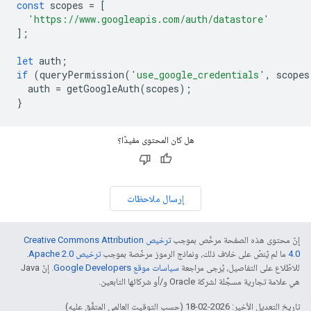
const
scopes
=
[
'https://www.googleapis.com/auth/datastore'
];
let
auth
;
if
(
queryPermission
(
'use_google_credentials'
,
scopes
auth
=
getGoogleAuth
(
scopes
);
}
هل كان المحتوى مفيدًا؟
إرسال ملاحظات
إنّ محتوى هذه الصفحة مرخّص بموجب
ترخيص Creative Commons Attribution
4.0‏
ما لم يُنصّ على خلاف ذلك، ونماذج الرموز مرخّصة بموجب
ترخيص Apache 2.0‏
.
للاطّلاع على التفاصيل، يُرجى مراجعة
سياسات موقع Google Developers‏
. إنّ Java
هي علامة تجارية مسجَّلة لشركة Oracle و/أو شركائها التابعين.
تاريخ التعديل الأخير: 2026-02-18 (حسب التوقيت العالمي المتفَّق عليه)