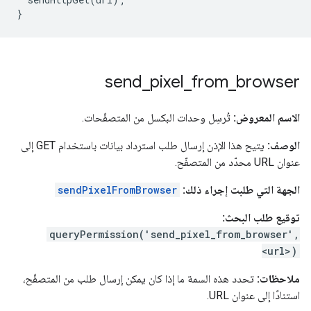
}
send
_
pixel
_
from
_
browser
الاسم المعروض:
تُرسِل وحدات البكسل من المتصفّحات.
الوصف:
يتيح هذا الإذن إرسال طلب استرداد بيانات باستخدام GET إلى
عنوان URL محدّد من المتصفّح.
الجهة التي طلبت إجراء ذلك:
sendPixelFromBrowser
توقيع طلب البحث:
queryPermission('send_pixel_from_browser',
<url>)
ملاحظات:
تحدد هذه السمة ما إذا كان يمكن إرسال طلب من المتصفّح،
استنادًا إلى عنوان URL.