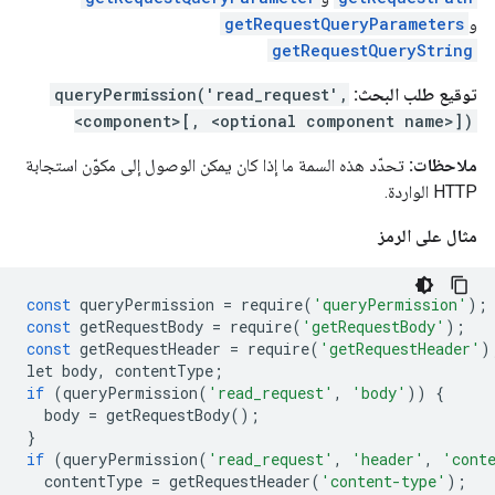
و
getRequestQueryParameters
getRequestQueryString
توقيع طلب البحث:
queryPermission('read_request',
<component>[, <optional component name>])
ملاحظات:
تحدّد هذه السمة ما إذا كان يمكن الوصول إلى مكوّن استجابة
HTTP الواردة.
مثال على الرمز
const
queryPermission
=
require
(
'queryPermission'
);
const
getRequestBody
=
require
(
'getRequestBody'
);
const
getRequestHeader
=
require
(
'getRequestHeader'
)
let
body
,
contentType
;
if
(
queryPermission
(
'read_request'
,
'body'
))
{
body
=
getRequestBody
();
}
if
(
queryPermission
(
'read_request'
,
'header'
,
'cont
contentType
=
getRequestHeader
(
'content-type'
);