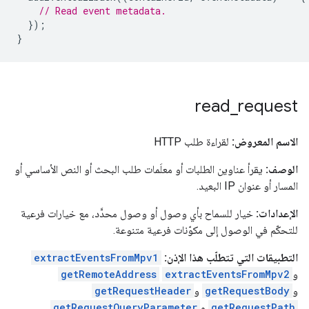
// Read event metadata.
});
}
read
_
request
الاسم المعروض:
لقراءة طلب HTTP
الوصف:
يقرأ عناوين الطلبات أو معلَمات طلب البحث أو النص الأساسي أو
المسار أو عنوان IP البعيد.
الإعدادات:
خيار للسماح بأي وصول أو وصول محدَّد، مع خيارات فرعية
للتحكّم في الوصول إلى مكوّنات فرعية متنوعة.
التطبيقات التي تتطلّب هذا الإذن:
extractEventsFromMpv1
و
extractEventsFromMpv2
getRemoteAddress
و
getRequestBody
و
getRequestHeader
getRequestPath
و
getRequestQueryParameter