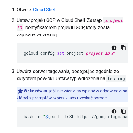
Otwórz
Cloud Shell
.
Ustaw projekt GCP w Cloud Shell. Zastąp
project
ID
identyfikatorem projektu GCP, który został
zapisany wcześniej:
gcloud
config
set
project
project ID
Utwórz serwer tagowania, postępując zgodnie ze
skryptem powłoki. Ustaw typ wdrożenia na
testing
.
Wskazówka:
jeśli nie wiesz, co wpisać w odpowiedzi na
któryś z promptów, wpisz
?
, aby uzyskać pomoc.
bash
-c
"
$(
curl
-fsSL
https://googletagmanage