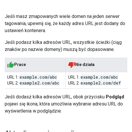
Jeśli masz zmapowanych wiele domen na jeden serwer
tagowania, upewnij się, że każdy adres URL jest dodany do
ustawień kontenera.
Jeśli podasz kilka adresów URL, wszystkie ścieżki (ciąg
znaków po nazwie domeny) muszą być dopasowane.
Prace
Nie działa
example
.
com
/
abc
example
.
com
/
abc
URL 1:
URL 1:
example2
.
com
/
abc
example2
.
com
/
def
URL 2:
URL 2:
Jeśli dodasz kilka adresów URL, obok przycisku
Podgląd
pojawi się ikona, która umożliwia wybranie adresu URL do
wyświetlenia w podglądzie.