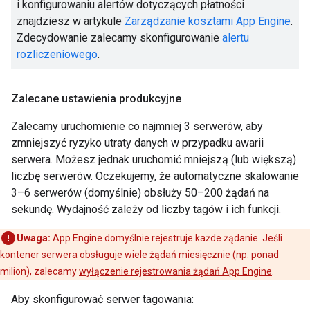
i konfigurowaniu alertów dotyczących płatności
znajdziesz w artykule
Zarządzanie kosztami App Engine
.
Zdecydowanie zalecamy skonfigurowanie
alertu
rozliczeniowego
.
Zalecane ustawienia produkcyjne
Zalecamy uruchomienie co najmniej 3 serwerów, aby
zmniejszyć ryzyko utraty danych w przypadku awarii
serwera. Możesz jednak uruchomić mniejszą (lub większą)
liczbę serwerów. Oczekujemy, że automatyczne skalowanie
3–6 serwerów (domyślnie) obsłuży 50–200 żądań na
sekundę. Wydajność zależy od liczby tagów i ich funkcji.
Uwaga:
App Engine domyślnie rejestruje każde żądanie. Jeśli
kontener serwera obsługuje wiele żądań miesięcznie (np. ponad
milion), zalecamy
wyłączenie rejestrowania żądań App Engine
.
Aby skonfigurować serwer tagowania: