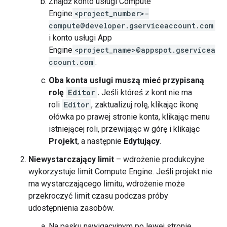
Znajdź konto usługi Compute
Engine
<project_number>-
compute@developer.gserviceaccount.com
i konto usługi App
Engine
<project_name>@appspot.gservicea
ccount.com
.
Oba konta usługi muszą mieć przypisaną
rolę
Editor
.
Jeśli któreś z kont nie ma
roli
Editor
, zaktualizuj rolę, klikając ikonę
ołówka po prawej stronie konta, klikając menu
istniejącej roli, przewijając w górę i klikając
Projekt
, a następnie
Edytujący
.
Niewystarczający limit
– wdrożenie produkcyjne
wykorzystuje limit Compute Engine. Jeśli projekt nie
ma wystarczającego limitu, wdrożenie może
przekroczyć limit czasu podczas próby
udostępnienia zasobów.
Na pasku nawigacyjnym po lewej stronie