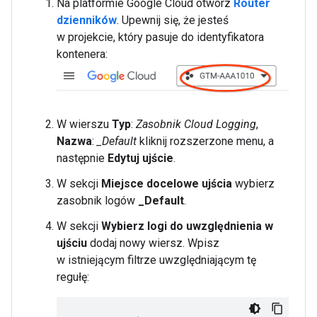
Na platformie Google Cloud otwórz
Router
dzienników
. Upewnij się, że jesteś
w projekcie, który pasuje do identyfikatora
kontenera:
W wierszu
Typ
:
Zasobnik Cloud Logging
,
Nazwa
:
_Default
kliknij rozszerzone menu, a
następnie
Edytuj ujście
.
W sekcji
Miejsce docelowe ujścia
wybierz
zasobnik logów
_Default
.
W sekcji
Wybierz logi do uwzględnienia w
ujściu
dodaj nowy wiersz. Wpisz
w istniejącym filtrze uwzględniającym tę
regułę: