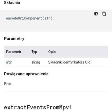
Składnia
encodeUriComponent
(
str
);
Parametry
Parametr
Typ
Opis
str
string
Składnik identyfikatora URI.
Powiązane uprawnienia
Brak.
extract
Events
From
Mpv1