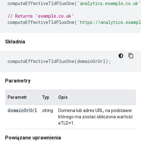
computeEffectiveTldPlusOne
(
'analytics.example.co.uk'
// Returns 'example.co.uk'
computeEffectiveTldPlusOne
(
'https://analytics.exampl
Składnia
computeEffectiveTldPlusOne
(
domainOrUrl
);
Parametry
Parametr
Typ
Opis
domainOrUrl
string
Domena lub adres URL, na podstawie
którego ma zostać obliczona wartość
eTLD+1.
Powiązane uprawnienia