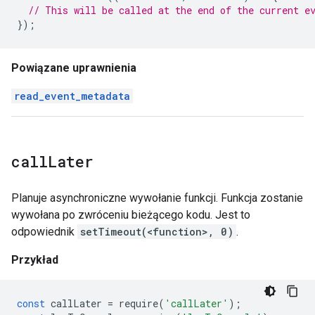
// This will be called at the end of the current e
});
Powiązane uprawnienia
read_event_metadata
call
Later
Planuje asynchroniczne wywołanie funkcji. Funkcja zostanie
wywołana po zwróceniu bieżącego kodu. Jest to
odpowiednik
setTimeout(<function>, 0)
.
Przykład
const
callLater
=
require
(
'callLater'
);