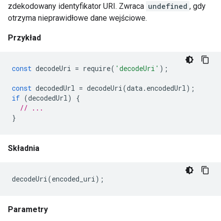
zdekodowany identyfikator URI. Zwraca
undefined
, gdy
otrzyma nieprawidłowe dane wejściowe.
Przykład
const
decodeUri
=
require
(
'decodeUri'
);
const
decodedUrl
=
decodeUri
(
data
.
encodedUrl
);
if
(
decodedUrl
)
{
// ...
}
Składnia
decodeUri
(
encoded_uri
);
Parametry