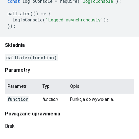
const
logToConsole
=
require
(
'logToConsole'
);
callLater
(()
=
>
{
logToConsole
(
'Logged asynchronously'
);
});
Składnia
callLater(function)
Parametry
Parametr
Typ
Opis
function
function
Funkcja do wywołania.
Powiązane uprawnienia
Brak.