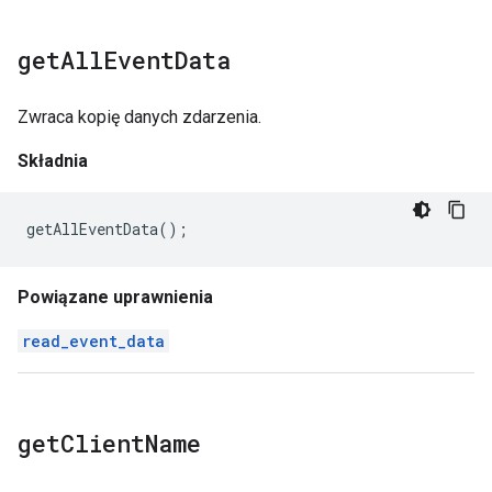
get
All
Event
Data
Zwraca kopię danych zdarzenia.
Składnia
getAllEventData
();
Powiązane uprawnienia
read_event_data
get
Client
Name