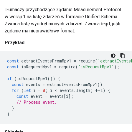
Tłumaczy przychodzące żądanie Measurement Protocol
w wersji 1 na listę zdarzeń w formacie Unified Schema.
Zwraca listę wyodrębnionych zdarzeń. Zwraca błąd, jeśli
żądanie ma nieprawidłowy format.
Przykład
const
extractEventsFromMpv1
=
require
(
'extractEvents
const
isRequestMpv1
=
require
(
'isRequestMpv1'
);
if
(
isRequestMpv1
())
{
const
events
=
extractEventsFromMpv1
();
for
(
let
i
=
0
;
i
 < 
events
.
length
;
++
i
)
{
const
event
=
events
[
i
];
// Process event.
}
}