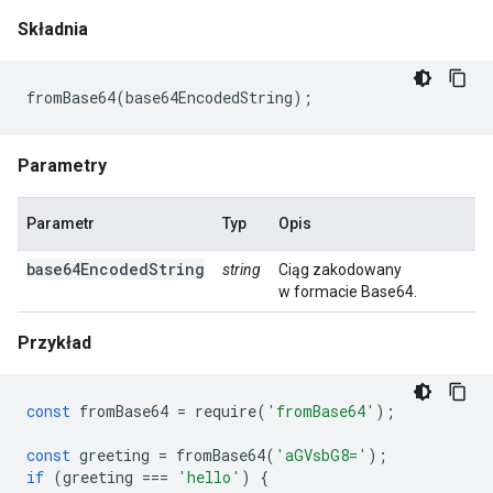
Składnia
Parametry
Parametr
Typ
Opis
base64EncodedString
string
Ciąg zakodowany
w formacie Base64.
Przykład
const
fromBase64
=
require
(
'fromBase64'
);
const
greeting
=
fromBase64
(
'aGVsbG8='
);
if
(
greeting
===
'hello'
)
{