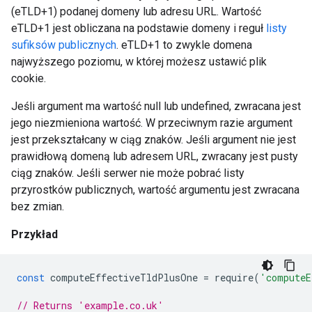
(eTLD+1) podanej domeny lub adresu URL. Wartość
eTLD+1 jest obliczana na podstawie domeny i reguł
listy
sufiksów publicznych
. eTLD+1 to zwykle domena
najwyższego poziomu, w której możesz ustawić plik
cookie.
Jeśli argument ma wartość null lub undefined, zwracana jest
jego niezmieniona wartość. W przeciwnym razie argument
jest przekształcany w ciąg znaków. Jeśli argument nie jest
prawidłową domeną lub adresem URL, zwracany jest pusty
ciąg znaków. Jeśli serwer nie może pobrać listy
przyrostków publicznych, wartość argumentu jest zwracana
bez zmian.
Przykład
const
computeEffectiveTldPlusOne
=
require
(
'computeE
// Returns 'example.co.uk'