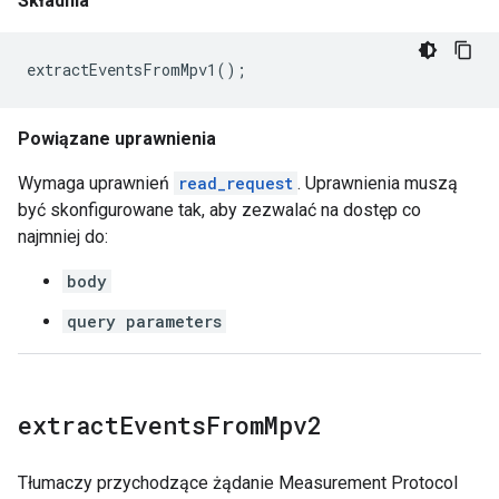
Składnia
extractEventsFromMpv1
();
Powiązane uprawnienia
Wymaga uprawnień
read_request
. Uprawnienia muszą
być skonfigurowane tak, aby zezwalać na dostęp co
najmniej do:
body
query parameters
extract
Events
From
Mpv2
Tłumaczy przychodzące żądanie Measurement Protocol