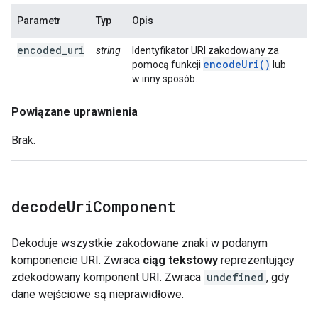
Parametr
Typ
Opis
encoded_uri
string
Identyfikator URI zakodowany za
encodeUri()
pomocą funkcji
lub
w inny sposób.
Powiązane uprawnienia
Brak.
decode
Uri
Component
Dekoduje wszystkie zakodowane znaki w podanym
komponencie URI. Zwraca
ciąg tekstowy
reprezentujący
zdekodowany komponent URI. Zwraca
undefined
, gdy
dane wejściowe są nieprawidłowe.