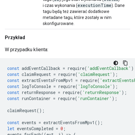
execution
Time
i czas wykonania (
). Dane
tagu będą też zawierać dodatkowe
metadane tagu, które zostały w nim
skonfigurowane.
Przykład
W przypadku klienta:
const
addEventCallback
=
require
(
'addEventCallback'
)
const
claimRequest
=
require
(
'claimRequest'
);
const
extractEventsFromMpv1
=
require
(
'extractEvents
const
logToConsole
=
require
(
'logToConsole'
);
const
returnResponse
=
require
(
'returnResponse'
);
const
runContainer
=
require
(
'runContainer'
);
claimRequest
();
const
events
=
extractEventsFromMpv1
();
let
eventsCompleted
=
0
;
events
.
forEach
((
evt
,
i
)
=
>
{