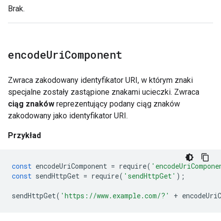
Brak.
encode
Uri
Component
Zwraca zakodowany identyfikator URI, w którym znaki
specjalne zostały zastąpione znakami ucieczki. Zwraca
ciąg znaków
reprezentujący podany ciąg znaków
zakodowany jako identyfikator URI.
Przykład
const
encodeUriComponent
=
require
(
'encodeUriCompone
const
sendHttpGet
=
require
(
'sendHttpGet'
);
sendHttpGet
(
'https://www.example.com/?'
+
encodeUri