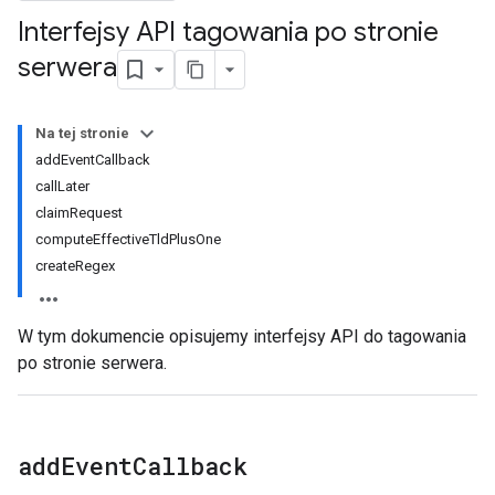
Interfejsy API tagowania po stronie
serwera
Na tej stronie
addEventCallback
callLater
claimRequest
computeEffectiveTldPlusOne
createRegex
W tym dokumencie opisujemy interfejsy API do tagowania
po stronie serwera.
add
Event
Callback