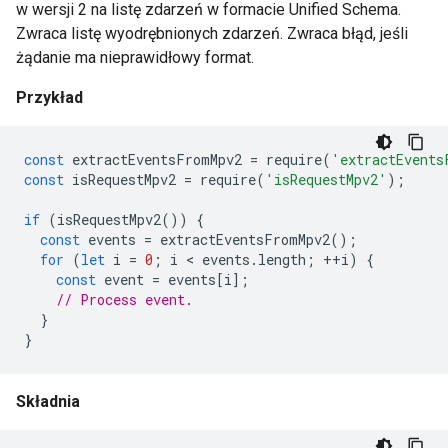
w wersji 2 na listę zdarzeń w formacie Unified Schema.
Zwraca listę wyodrębnionych zdarzeń. Zwraca błąd, jeśli
żądanie ma nieprawidłowy format.
Przykład
const
extractEventsFromMpv2
=
require
(
'extractEvents
const
isRequestMpv2
=
require
(
'isRequestMpv2'
);
if
(
isRequestMpv2
())
{
const
events
=
extractEventsFromMpv2
();
for
(
let
i
=
0
;
i
 < 
events
.
length
;
++
i
)
{
const
event
=
events
[
i
];
// Process event.
}
}
Składnia