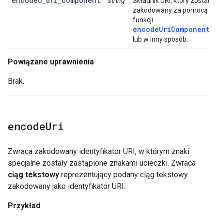
encoded_uri_component
string
Składnik URI, który został
zakodowany za pomocą
funkcji
encodeUriComponent(
lub w inny sposób.
Powiązane uprawnienia
Brak.
encode
Uri
Zwraca zakodowany identyfikator URI, w którym znaki
specjalne zostały zastąpione znakami ucieczki. Zwraca
ciąg tekstowy
reprezentujący podany ciąg tekstowy
zakodowany jako identyfikator URI.
Przykład