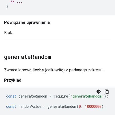
// ...
}
Powiązane uprawnienia
Brak.
generate
Random
Zwraca losową
liczbę
(całkowitą) z podanego zakresu.
Przykład
const
generateRandom
=
require
(
'generateRandom'
);
const
randomValue
=
generateRandom
(
0
,
10000000
);