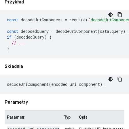
Przykład
const
decodeUriComponent
=
require
(
'decodeUriCompone
const
decodedQuery
=
decodeUriComponent
(
data
.
query
);
if
(
decodedQuery
)
{
// ...
}
Składnia
decodeUriComponent
(
encoded_uri_component
);
Parametry
Parametr
Typ
Opis