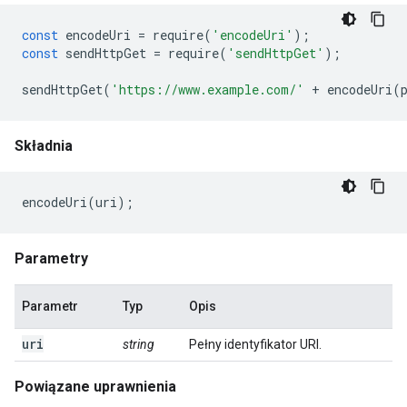
const
encodeUri
=
require
(
'encodeUri'
);
const
sendHttpGet
=
require
(
'sendHttpGet'
);
sendHttpGet
(
'https://www.example.com/'
+
encodeUri
(
Składnia
encodeUri
(
uri
);
Parametry
Parametr
Typ
Opis
uri
string
Pełny identyfikator URI.
Powiązane uprawnienia