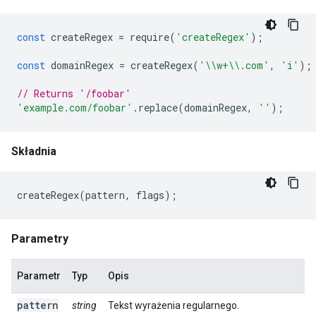
const
createRegex
=
require
(
'createRegex'
);
const
domainRegex
=
createRegex
(
'\\w+\\.com'
,
'i'
);
// Returns '/foobar'
'example.com/foobar'
.
replace
(
domainRegex
,
''
);
Składnia
createRegex
(
pattern
,
flags
);
Parametry
Parametr
Typ
Opis
pattern
string
Tekst wyrażenia regularnego.