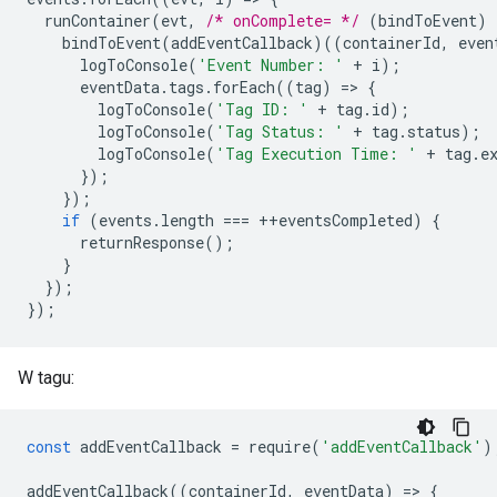
runContainer
(
evt
,
/* onComplete= */
(
bindToEvent
)
bindToEvent
(
addEventCallback
)((
containerId
,
even
logToConsole
(
'Event Number: '
+
i
);
eventData
.
tags
.
forEach
((
tag
)
=
>
{
logToConsole
(
'Tag ID: '
+
tag
.
id
);
logToConsole
(
'Tag Status: '
+
tag
.
status
);
logToConsole
(
'Tag Execution Time: '
+
tag
.
e
});
});
if
(
events
.
length
===
++
eventsCompleted
)
{
returnResponse
();
}
});
});
W tagu:
const
addEventCallback
=
require
(
'addEventCallback'
)
addEventCallback
((
containerId
,
eventData
)
=
>
{