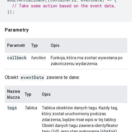
// Take some action based on the event data.
});
Parametry
Parametr
Typ
Opis
callback
function
Funkcja, która ma zostać wywołana po
zakończeniu wydarzenia.
Obiekt
eventData
zawiera te dane:
Nazwa
Typ
Opis
klucza
tags
Tablica
Tablica obiektów danych tagu. Każdy tag,
który został uruchomiony podczas
zdarzenia, będzie miał wpis w tej tablicy.
Obiekt danych tagu zawiera identyfikator
id
status
tagu (
), jego stan wykonania (
)