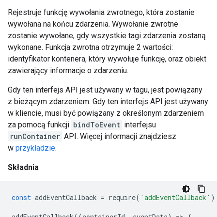
Rejestruje funkcję wywołania zwrotnego, która zostanie
wywołana na końcu zdarzenia. Wywołanie zwrotne
zostanie wywołane, gdy wszystkie tagi zdarzenia zostaną
wykonane. Funkcja zwrotna otrzymuje 2 wartości:
identyfikator kontenera, który wywołuje funkcję, oraz obiekt
zawierający informacje o zdarzeniu.
Gdy ten interfejs API jest używany w tagu, jest powiązany
z bieżącym zdarzeniem. Gdy ten interfejs API jest używany
w kliencie, musi być powiązany z określonym zdarzeniem
za pomocą funkcji
bindToEvent
interfejsu
runContainer
API. Więcej informacji znajdziesz
w
przykładzie
.
Składnia
const
addEventCallback
=
require
(
'addEventCallback'
)
addEventCallback
((
containerId
,
eventData
)
=
>
{