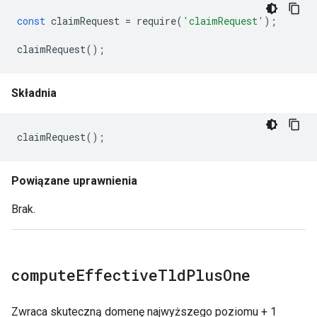
const
claimRequest
=
require
(
'claimRequest'
);
claimRequest
();
Składnia
claimRequest
();
Powiązane uprawnienia
Brak.
compute
Effective
Tld
Plus
One
Zwraca skuteczną domenę najwyższego poziomu + 1