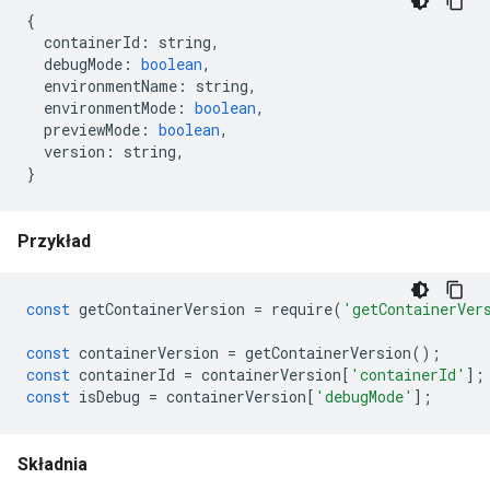
{
containerId
:
string
,
debugMode
:
boolean
,
environmentName
:
string
,
environmentMode
:
boolean
,
previewMode
:
boolean
,
version
:
string
,
}
Przykład
const
getContainerVersion
=
require
(
'getContainerVer
const
containerVersion
=
getContainerVersion
();
const
containerId
=
containerVersion
[
'containerId'
];
const
isDebug
=
containerVersion
[
'debugMode'
];
Składnia