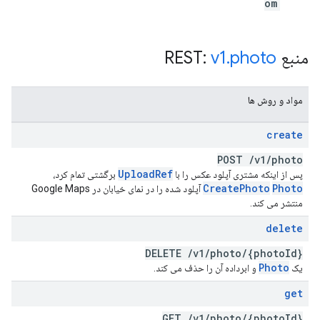
om
منبع REST:
photo
.
v1
مواد و روش ها
create
POST
/
v1
/
photo
Upload
Ref
پس از اینکه مشتری آپلود عکس را با
برگشتی تمام کرد،
Create
Photo
Photo
آپلود شده را در نمای خیابان در Google Maps
منتشر می کند.
delete
DELETE
/
v1
/
photo
/
{photo
Id}
Photo
یک
و ابرداده آن را حذف می کند.
get
GET
/
v1
/
photo
/
{photo
Id}