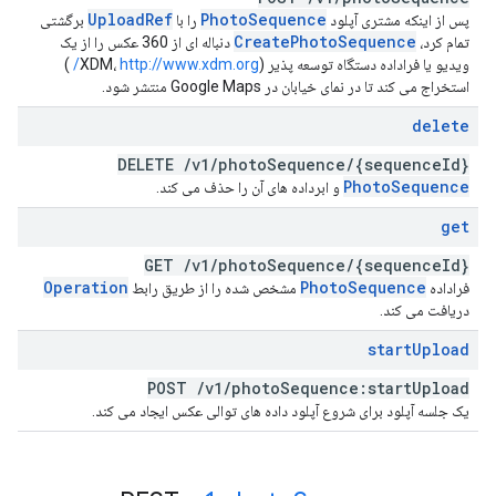
Upload
Ref
Photo
Sequence
پس از اینکه مشتری آپلود
را با
برگشتی
Create
Photo
Sequence
تمام کرد،
دنباله ای از 360 عکس را از یک
ویدیو یا فراداده دستگاه توسعه پذیر (XDM،
http://www.xdm.org/
)
استخراج می کند تا در نمای خیابان در Google Maps منتشر شود.
delete
DELETE
/
v1
/
photo
Sequence
/
{sequence
Id}
Photo
Sequence
و ابرداده های آن را حذف می کند.
get
GET
/
v1
/
photo
Sequence
/
{sequence
Id}
Operation
Photo
Sequence
فراداده
مشخص شده را از طریق رابط
دریافت می کند.
start
Upload
POST
/
v1
/
photo
Sequence:start
Upload
یک جلسه آپلود برای شروع آپلود داده های توالی عکس ایجاد می کند.