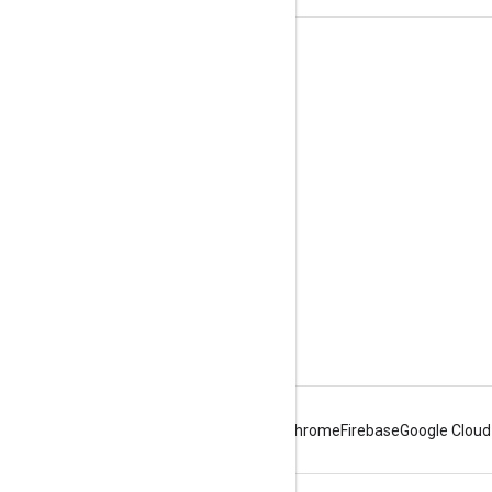
Strumenti
Download
Documenti di riferimento
Android
Chrome
Firebase
Google Cloud