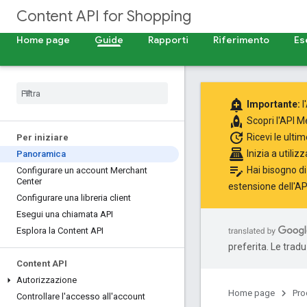
Content API for Shopping
Home page
Guide
Rapporti
Riferimento
Es
add_alert
Importante:
l
rocket
Scopri
l'API 
update
Ricevi le ulti
Per iniziare
point_of_sale
Inizia a utili
Panoramica
edit_note
Hai bisogno di
Configurare un account Merchant
Center
estensione dell'A
Configurare una libreria client
Esegui una chiamata API
Esplora la Content API
preferita. Le trad
Content API
Autorizzazione
Home page
Pro
Controllare l'accesso all'account