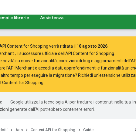
empi e librerie
Assistenza
'API Content for Shopping verrà ritirata il
18 agosto 2026
.
Merchant
, il successore ufficiale dell'API Content for Shopping.
me novità
su nuove funzionalità, correzioni di bug e aggiornamenti dell'A
zzare l'API Merchant
e accedi a dati, approfondimenti e funzionalità uniche
 altro tempo per eseguire la migrazione? Richiedi un'estensione utilizza
PI Content for Shopping
.
Google utilizza la tecnologia AI per tradurre i contenuti nella tua l
uzioni generate dall'AI potrebbero contenere errori.
dotti
Ads
Content API for Shopping
Guide