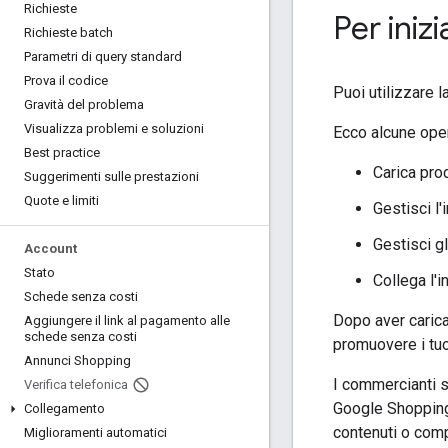
Richieste
Per inizi
Richieste batch
Parametri di query standard
Prova il codice
Puoi utilizzare 
Gravità del problema
Visualizza problemi e soluzioni
Ecco alcune oper
Best practice
Carica prod
Suggerimenti sulle prestazioni
Quote e limiti
Gestisci l'
Gestisci g
Account
Stato
Collega l'i
Schede senza costi
Dopo aver caricat
Aggiungere il link al pagamento alle
schede senza costi
promuovere i tuo
Annunci Shopping
I commercianti s
Verifica telefonica
Google Shopping 
Collegamento
contenuti o comp
Miglioramenti automatici