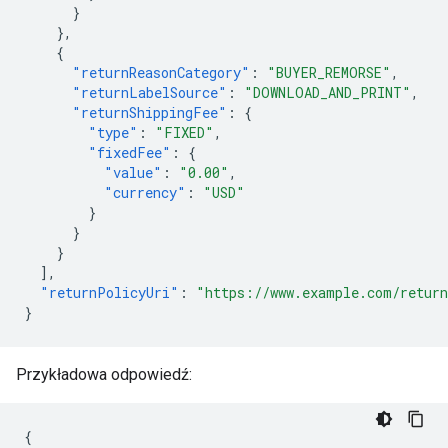
}
},
{
"returnReasonCategory"
:
"BUYER_REMORSE"
,
"returnLabelSource"
:
"DOWNLOAD_AND_PRINT"
,
"returnShippingFee"
:
{
"type"
:
"FIXED"
,
"fixedFee"
:
{
"value"
:
"0.00"
,
"currency"
:
"USD"
}
}
}
],
"returnPolicyUri"
:
"https://www.example.com/return
}
Przykładowa odpowiedź:
{