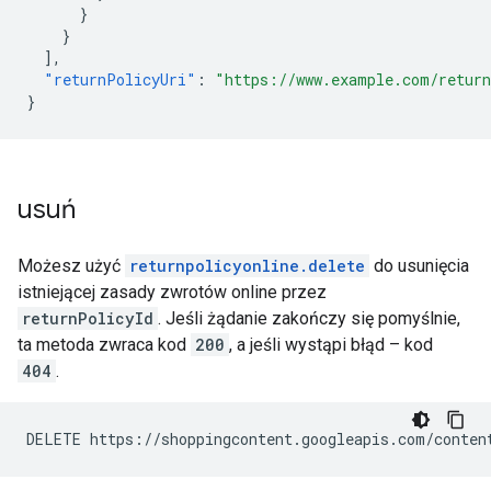
}
}
],
"returnPolicyUri"
:
"https://www.example.com/return
}
usuń
Możesz użyć
returnpolicyonline.delete
do usunięcia
istniejącej zasady zwrotów online przez
returnPolicyId
. Jeśli żądanie zakończy się pomyślnie,
ta metoda zwraca kod
200
, a jeśli wystąpi błąd – kod
404
.
DELETE https://shoppingcontent.googleapis.com/conten