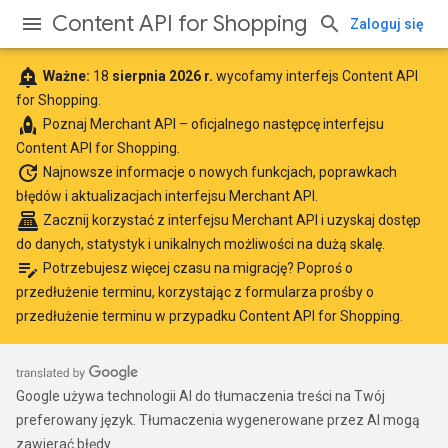
Content API for Shopping
Zaloguj się
add_alert
Ważne:
18
sierpnia 2026 r.
wycofamy interfejs Content API
for Shopping.
rocket
Poznaj
Merchant API
– oficjalnego następcę interfejsu
Content API for Shopping.
update
Najnowsze informacje
o nowych funkcjach, poprawkach
błędów i aktualizacjach interfejsu Merchant API.
point_of_sale
Zacznij korzystać z interfejsu Merchant API
i uzyskaj dostęp
do danych, statystyk i unikalnych możliwości na dużą skalę.
edit_note
Potrzebujesz więcej czasu na migrację? Poproś o
przedłużenie terminu, korzystając z
formularza prośby o
przedłużenie terminu w przypadku Content API for Shopping
.
Google używa technologii AI do tłumaczenia treści na Twój
preferowany język. Tłumaczenia wygenerowane przez AI mogą
zawierać błędy.