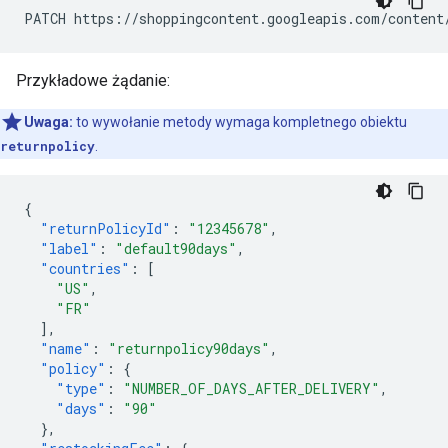
PATCH https://shoppingcontent.googleapis.com/content
Przykładowe żądanie:
Uwaga:
to wywołanie metody wymaga kompletnego obiektu
returnpolicy
.
{
"returnPolicyId"
:
"12345678"
,
"label"
:
"default90days"
,
"countries"
:
[
"US"
,
"FR"
],
"name"
:
"returnpolicy90days"
,
"policy"
:
{
"type"
:
"NUMBER_OF_DAYS_AFTER_DELIVERY"
,
"days"
:
"90"
},