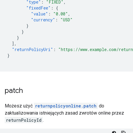
"type"
:
"FIXED"
,
"fixedFee"
:
{
"value"
:
"0.00"
,
"currency"
:
"USD"
}
}
}
],
"returnPolicyUri"
:
"https://www.example.com/return
}
patch
Możesz użyć
returnpolicyonline.patch
do
zaktualizowania istniejących zasad zwrotów online przez
returnPolicyId
.