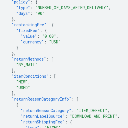
"policy"
:
{
"type"
:
"NUMBER_OF_DAYS_AFTER_DELIVERY"
,
"days"
:
"90"
},
"restockingFee"
:
{
"fixedFee"
:
{
"value"
:
"0.00"
,
"currency"
:
"USD"
}
},
"returnMethods"
:
[
"BY_MAIL"
],
"itemConditions"
:
[
"NEW"
,
"USED"
],
"returnReasonCategoryInfo"
:
[
{
"returnReasonCategory"
:
"ITEM_DEFECT"
,
"returnLabelSource"
:
"DOWNLOAD_AND_PRINT"
,
"returnShippingFee"
:
{
"type"
:
"FIXED"
,