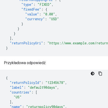
"type"
:
"FIXED"
,
"fixedFee"
:
{
"value"
:
"0.00"
,
"currency"
:
"USD"
}
}
}
],
"returnPolicyUri"
:
"https://www.example.com/return
}
Przykładowa odpowiedź:
{
"returnPolicyId"
:
"12345678"
,
"label"
:
"default90days"
,
"countries"
:
[
"US"
],
"name"
:
"returnpolicy90days"
,