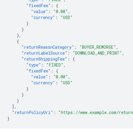
"fixedFee"
:
{
"value"
:
"0.00"
,
"currency"
:
"USD"
}
}
},
{
"returnReasonCategory"
:
"BUYER_REMORSE"
,
"returnLabelSource"
:
"DOWNLOAD_AND_PRINT"
,
"returnShippingFee"
:
{
"type"
:
"FIXED"
,
"fixedFee"
:
{
"value"
:
"0.00"
,
"currency"
:
"USD"
}
}
}
],
"returnPolicyUri"
:
"https://www.example.com/return
}