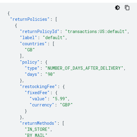
{
"returnPolicies"
:
[
{
"returnPolicyId"
:
"transactions:US:default"
,
"label"
:
"default"
,
"countries"
:
[
"GB"
],
"policy"
:
{
"type"
:
"NUMBER_OF_DAYS_AFTER_DELIVERY"
,
"days"
:
"90"
},
"restockingFee"
:
{
"fixedFee"
:
{
"value"
:
"5.99"
,
"currency"
:
"GBP"
}
},
"returnMethods"
:
[
"IN_STORE"
,
"BY_MAIL"