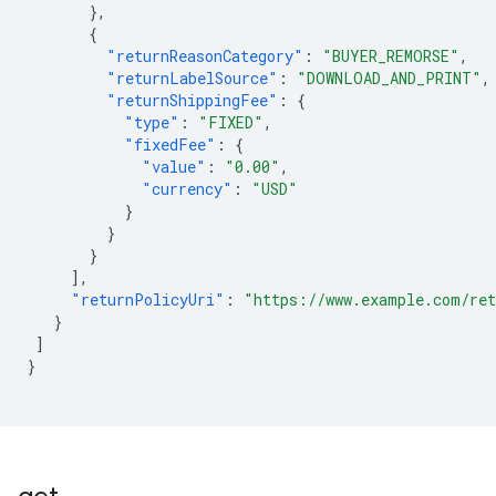
},
{
"returnReasonCategory"
:
"BUYER_REMORSE"
,
"returnLabelSource"
:
"DOWNLOAD_AND_PRINT"
,
"returnShippingFee"
:
{
"type"
:
"FIXED"
,
"fixedFee"
:
{
"value"
:
"0.00"
,
"currency"
:
"USD"
}
}
}
],
"returnPolicyUri"
:
"https://www.example.com/ret
}
]
}