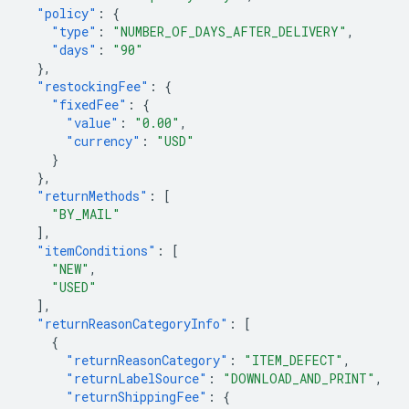
"policy"
:
{
"type"
:
"NUMBER_OF_DAYS_AFTER_DELIVERY"
,
"days"
:
"90"
},
"restockingFee"
:
{
"fixedFee"
:
{
"value"
:
"0.00"
,
"currency"
:
"USD"
}
},
"returnMethods"
:
[
"BY_MAIL"
],
"itemConditions"
:
[
"NEW"
,
"USED"
],
"returnReasonCategoryInfo"
:
[
{
"returnReasonCategory"
:
"ITEM_DEFECT"
,
"returnLabelSource"
:
"DOWNLOAD_AND_PRINT"
,
"returnShippingFee"
:
{