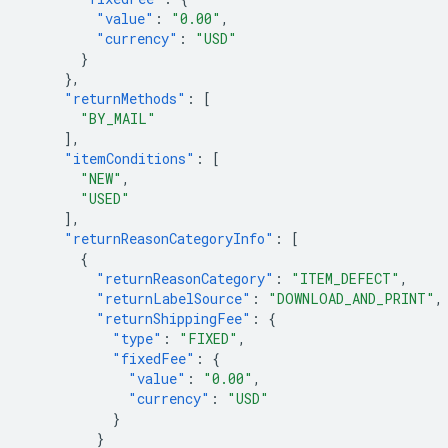
"value"
:
"0.00"
,
"currency"
:
"USD"
}
},
"returnMethods"
:
[
"BY_MAIL"
],
"itemConditions"
:
[
"NEW"
,
"USED"
],
"returnReasonCategoryInfo"
:
[
{
"returnReasonCategory"
:
"ITEM_DEFECT"
,
"returnLabelSource"
:
"DOWNLOAD_AND_PRINT"
,
"returnShippingFee"
:
{
"type"
:
"FIXED"
,
"fixedFee"
:
{
"value"
:
"0.00"
,
"currency"
:
"USD"
}
}