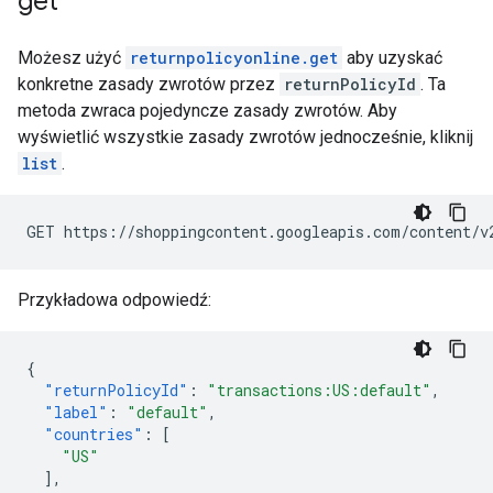
get
Możesz użyć
returnpolicyonline.get
aby uzyskać
konkretne zasady zwrotów przez
returnPolicyId
. Ta
metoda zwraca pojedyncze zasady zwrotów. Aby
wyświetlić wszystkie zasady zwrotów jednocześnie, kliknij
list
.
GET https://shoppingcontent.googleapis.com/content/v
Przykładowa odpowiedź:
{
"returnPolicyId"
:
"transactions:US:default"
,
"label"
:
"default"
,
"countries"
:
[
"US"
],