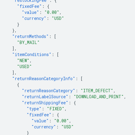
"restockingFee"
:
{
"fixedFee"
:
{
"value"
:
"0.00"
,
"currency"
:
"USD"
}
},
"returnMethods"
:
[
"BY_MAIL"
],
"itemConditions"
:
[
"NEW"
,
"USED"
],
"returnReasonCategoryInfo"
:
[
{
"returnReasonCategory"
:
"ITEM_DEFECT"
,
"returnLabelSource"
:
"DOWNLOAD_AND_PRINT"
,
"returnShippingFee"
:
{
"type"
:
"FIXED"
,
"fixedFee"
:
{
"value"
:
"0.00"
,
"currency"
:
"USD"
}