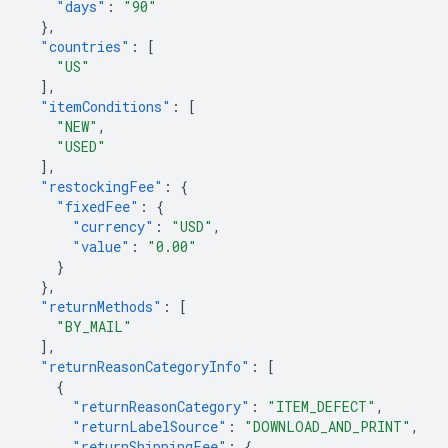
"days"
:
"90"
},
"countries"
:
[
"US"
],
"itemConditions"
:
[
"NEW"
,
"USED"
],
"restockingFee"
:
{
"fixedFee"
:
{
"currency"
:
"USD"
,
"value"
:
"0.00"
}
},
"returnMethods"
:
[
"BY_MAIL"
],
"returnReasonCategoryInfo"
:
[
{
"returnReasonCategory"
:
"ITEM_DEFECT"
,
"returnLabelSource"
:
"DOWNLOAD_AND_PRINT"
,
"returnShippingFee"
:
{