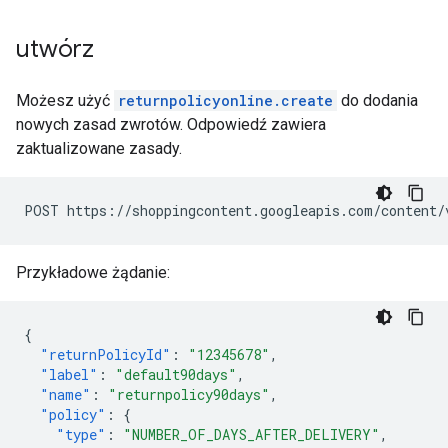
utwórz
Możesz użyć
returnpolicyonline.create
do dodania
nowych zasad zwrotów. Odpowiedź zawiera
zaktualizowane zasady.
POST https://shoppingcontent.googleapis.com/content/
Przykładowe żądanie:
{
"returnPolicyId"
:
"12345678"
,
"label"
:
"default90days"
,
"name"
:
"returnpolicy90days"
,
"policy"
:
{
"type"
:
"NUMBER_OF_DAYS_AFTER_DELIVERY"
,