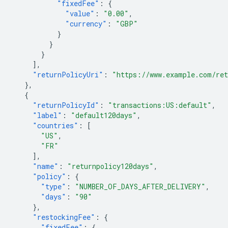
"fixedFee"
:
{
"value"
:
"0.00"
,
"currency"
:
"GBP"
}
}
}
],
"returnPolicyUri"
:
"https://www.example.com/ret
},
{
"returnPolicyId"
:
"transactions:US:default"
,
"label"
:
"default120days"
,
"countries"
:
[
"US"
,
"FR"
],
"name"
:
"returnpolicy120days"
,
"policy"
:
{
"type"
:
"NUMBER_OF_DAYS_AFTER_DELIVERY"
,
"days"
:
"90"
},
"restockingFee"
:
{
"fixedFee"
:
{