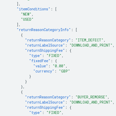
],
"itemConditions"
:
[
"NEW"
,
"USED"
],
"returnReasonCategoryInfo"
:
[
{
"returnReasonCategory"
:
"ITEM_DEFECT"
,
"returnLabelSource"
:
"DOWNLOAD_AND_PRINT"
,
"returnShippingFee"
:
{
"type"
:
"FIXED"
,
"fixedFee"
:
{
"value"
:
"0.00"
,
"currency"
:
"GBP"
}
}
},
{
"returnReasonCategory"
:
"BUYER_REMORSE"
,
"returnLabelSource"
:
"DOWNLOAD_AND_PRINT"
,
"returnShippingFee"
:
{
"type"
:
"FIXED"
,