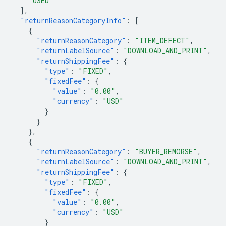
"USED"
],
"returnReasonCategoryInfo"
:
[
{
"returnReasonCategory"
:
"ITEM_DEFECT"
,
"returnLabelSource"
:
"DOWNLOAD_AND_PRINT"
,
"returnShippingFee"
:
{
"type"
:
"FIXED"
,
"fixedFee"
:
{
"value"
:
"0.00"
,
"currency"
:
"USD"
}
}
},
{
"returnReasonCategory"
:
"BUYER_REMORSE"
,
"returnLabelSource"
:
"DOWNLOAD_AND_PRINT"
,
"returnShippingFee"
:
{
"type"
:
"FIXED"
,
"fixedFee"
:
{
"value"
:
"0.00"
,
"currency"
:
"USD"
}