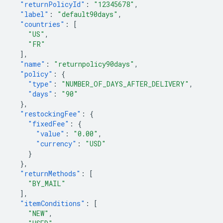
"returnPolicyId"
:
"12345678"
,
"label"
:
"default90days"
,
"countries"
:
[
"US"
,
"FR"
],
"name"
:
"returnpolicy90days"
,
"policy"
:
{
"type"
:
"NUMBER_OF_DAYS_AFTER_DELIVERY"
,
"days"
:
"90"
},
"restockingFee"
:
{
"fixedFee"
:
{
"value"
:
"0.00"
,
"currency"
:
"USD"
}
},
"returnMethods"
:
[
"BY_MAIL"
],
"itemConditions"
:
[
"NEW"
,