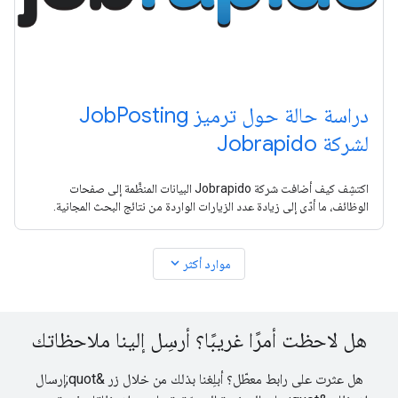
دراسة حالة حول ترميز JobPosting
لشركة Jobrapido
اكتشِف كيف أضافت شركة Jobrapido البيانات المنظَّمة إلى صفحات
الوظائف، ما أدّى إلى زيادة عدد الزيارات الواردة من نتائج البحث المجانية.
expand_more
موارد أكثر
هل لاحظت أمرًا غريبًا؟ أرسِل إلينا ملاحظاتك
هل عثرت على رابط معطّل؟ أبلِغنا بذلك من خلال زر &quot;إرسال