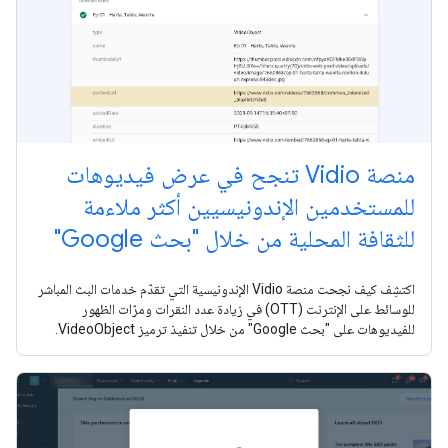
منصة Vidio تنجح في عرض فيديوهات
للمستخدمين الإندونيسيين أكثر ملاءمة
للثقافة المحلية من خلال "بحث Google"
اكتشِف كيف نجحت منصة Vidio الإندونيسية التي تقدّم خدمات البث المباشر
للوسائط على الإنترنت (OTT) في زيادة عدد النقرات ومرّات الظهور
للفيديوهات على "بحث Google" من خلال تنفيذ ترميز VideoObject.