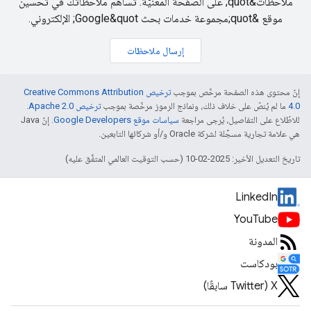
ملاحظات&quot; على الصفحة المعنيّة. تساهم ملاحظاتك في تحسين
موقع &quot;مجموعة خدمات بحث Google&quot; الإلكتروني.
إرسال ملاحظات
إنّ محتوى هذه الصفحة مرخّص بموجب
ترخيص Creative Commons Attribution
4.0‏
ما لم يُنصّ على خلاف ذلك، ونماذج الرموز مرخّصة بموجب
ترخيص Apache 2.0‏
.
للاطّلاع على التفاصيل، يُرجى مراجعة
سياسات موقع Google Developers‏
. إنّ Java
هي علامة تجارية مسجَّلة لشركة Oracle و/أو شركائها التابعين.
تاريخ التعديل الأخير: 2025-02-10 (حسب التوقيت العالمي المتفَّق عليه)
LinkedIn
YouTube
المدونة
بودكاست
‫X ‏(Twitter سابقًا)