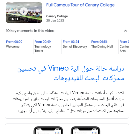
دراسة حالة حول آلية Vimeo في تحسين
محرّكات البحث للفيديوهات
اكتشِف كيف أضافت منصة Vimeo البيانات المنظَّمة على نطاق واسع وكيف
طبّقت أفضل الممارسات المتعلّقة بتحسين محرّكات البحث لظهور الفيديوهات
في نتائج البحث على مشغّل الفيديو الخاص بمنصة Vimeo لكي يتمكّن
عملاؤها من الاستفادة من ميزات مثل "المقاطع الرئيسية" بدون أيّ مجهود
إضافي.